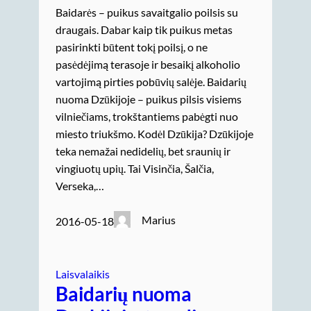
Baidarės – puikus savaitgalio poilsis su
draugais. Dabar kaip tik puikus metas
pasirinkti būtent tokį poilsį, o ne
pasėdėjimą terasoje ir besaikį alkoholio
vartojimą pirties pobūvių salėje. Baidarių
nuoma Dzūkijoje – puikus pilsis visiems
vilniečiams, trokštantiems pabėgti nuo
miesto triukšmo. Kodėl Dzūkija? Dzūkijoje
teka nemažai nedidelių, bet sraunių ir
vingiuotų upių. Tai Visinčia, Šalčia,
Verseka,…
Marius
2016-05-18
Laisvalaikis
Baidarių nuoma