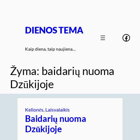
Eiti
prie
turinio
DIENOS TEMA
Face
Kaip diena, taip naujiena…
Žyma:
baidarių nuoma
Dzūkijoje
Kelionės
, 
Laisvalaikis
Baidarių nuoma
Dzūkijoje