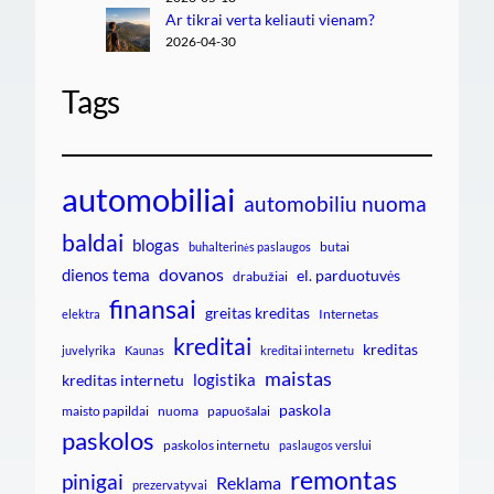
Ar tikrai verta keliauti vienam?
2026-04-30
Tags
automobiliai
automobiliu nuoma
baldai
blogas
butai
buhalterinės paslaugos
dovanos
dienos tema
el. parduotuvės
drabužiai
finansai
greitas kreditas
Internetas
elektra
kreditai
kreditas
juvelyrika
Kaunas
kreditai internetu
maistas
logistika
kreditas internetu
paskola
maisto papildai
nuoma
papuošalai
paskolos
paskolos internetu
paslaugos verslui
remontas
pinigai
Reklama
prezervatyvai