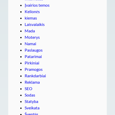
Įvairios temos
Kelionės
kiemas
Laisvalaikis
Mada
Moterys
Namai
Paslaugos
Patarimai
Pirkiniai
Pramogos
Rankdarbiai
Reklama
SEO
Sodas
Statyba
Sveikata
Šventės