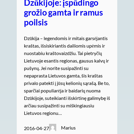
Dzūkijoje: įspūdingo
grožio gamta ir ramus
poilsis
Dzūkija – legendomis ir mitais garsėjantis
kraštas, išsiskiriantis dailiomis upėmis ir
nuostabiu kraštovaizdžiu. Tai pietryčių
Lietuvoje esantis regionas, gausus kalvų ir
pušynų. Jei norite susipažinti su
nepaprasta Lietuvos gamta, šis kraštas
privalo patekti į jūsų kelionių sąrašą. Be to,
sparčiai populiarėja ir baidarių nuoma
Dzūkijoje, suteikianti išskirtinę galimybę iš
arčiau susipažinti su miškingiausiu
Lietuvos regionu…
Marius
2016-04-27