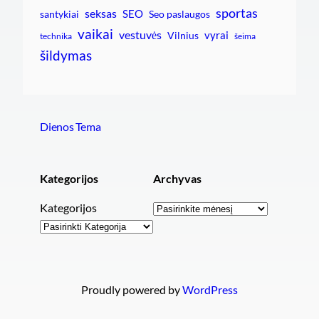
sportas
seksas
SEO
santykiai
Seo paslaugos
vaikai
vestuvės
vyrai
Vilnius
technika
šeima
šildymas
Dienos Tema
Kategorijos
Archyvas
Archyvai
Kategorijos
Proudly powered by
WordPress