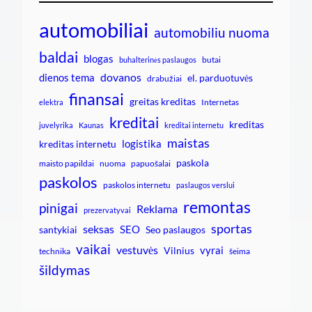
automobiliai
automobiliu nuoma
baldai
blogas
butai
buhalterinės paslaugos
dovanos
dienos tema
el. parduotuvės
drabužiai
finansai
greitas kreditas
Internetas
elektra
kreditai
kreditas
juvelyrika
Kaunas
kreditai internetu
maistas
logistika
kreditas internetu
paskola
maisto papildai
nuoma
papuošalai
paskolos
paskolos internetu
paslaugos verslui
remontas
pinigai
Reklama
prezervatyvai
sportas
seksas
SEO
santykiai
Seo paslaugos
vaikai
vestuvės
vyrai
Vilnius
technika
šeima
šildymas