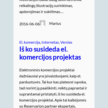
reikalingų iliustracijų surinkimas,
apdorojimas ir sukėlimas.…
Marius
2016-06-06
El. komercija
, 
Internetas
, 
Verslas
Iš ko susideda el.
komercijos projektas
Elektroninės komercijos projektai
dažniausiai yra įsivaizduojami, kaip el.
parduotuvės. Tai kur kas platesnė sąvoka,
tad norint ją paaiškinti, reiktų paprastai ir
suprantamai pristatyti, iš ko susideda el.
komercijos projektai. Apie tai kalbėjomės
su Reservarion partner ekspertais,