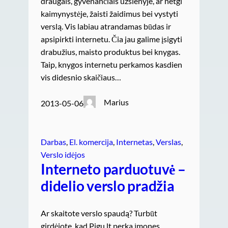
draugais, gyvenančiais užsienyje, ar netgi
kaimynystėje, žaisti žaidimus bei vystyti
verslą. Vis labiau atrandamas būdas ir
apsipirkti internetu. Čia jau galime įsigyti
drabužius, maisto produktus bei knygas.
Taip, knygos internetu perkamos kasdien
vis didesnio skaičiaus…
Marius
2013-05-06
Darbas
, 
El. komercija
, 
Internetas
, 
Verslas
, 
Verslo idėjos
Interneto parduotuvė –
didelio verslo pradžia
Ar skaitote verslo spaudą? Turbūt
girdėjote, kad Pigu.lt perka įmones