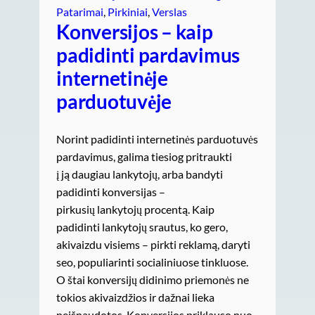
Patarimai
, 
Pirkiniai
, 
Verslas
Konversijos – kaip
padidinti pardavimus
internetinėje
parduotuvėje
Norint padidinti internetinės parduotuvės
pardavimus, galima tiesiog pritraukti
į ją daugiau lankytojų, arba bandyti
padidinti konversijas –
pirkusių lankytojų procentą. Kaip
padidinti lankytojų srautus, ko gero,
akivaizdu visiems – pirkti reklamą, daryti
seo, populiarinti socialiniuose tinkluose.
O štai konversijų didinimo priemonės ne
tokios akivaizdžios ir dažnai lieka
neišnaudotos. Konversijos priklauso nuo