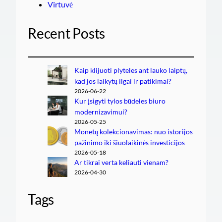
Virtuvė
Recent Posts
Kaip klijuoti plyteles ant lauko laiptų,
kad jos laikytų ilgai ir patikimai?
2026-06-22
Kur įsigyti tylos būdeles biuro
modernizavimui?
2026-05-25
Monetų kolekcionavimas: nuo istorijos
pažinimo iki šiuolaikinės investicijos
2026-05-18
Ar tikrai verta keliauti vienam?
2026-04-30
Tags