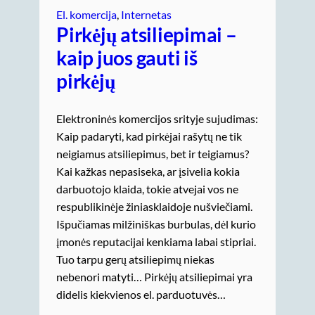
El. komercija
, 
Internetas
Pirkėjų atsiliepimai –
kaip juos gauti iš
pirkėjų
Elektroninės komercijos srityje sujudimas:
Kaip padaryti, kad pirkėjai rašytų ne tik
neigiamus atsiliepimus, bet ir teigiamus?
Kai kažkas nepasiseka, ar įsivelia kokia
darbuotojo klaida, tokie atvejai vos ne
respublikinėje žiniasklaidoje nušviečiami.
Išpučiamas milžiniškas burbulas, dėl kurio
įmonės reputacijai kenkiama labai stipriai.
Tuo tarpu gerų atsiliepimų niekas
nebenori matyti… Pirkėjų atsiliepimai yra
didelis kiekvienos el. parduotuvės…