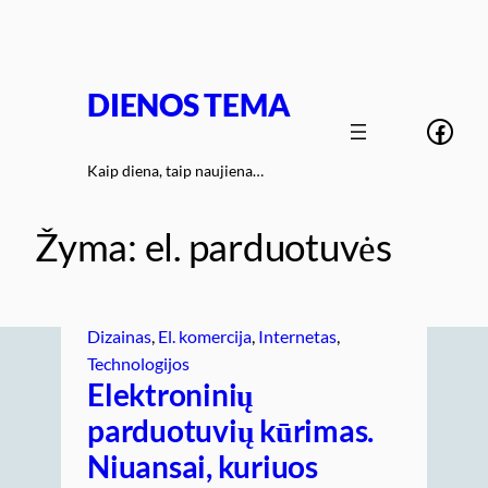
Eiti
prie
turinio
DIENOS TEMA
Face
Kaip diena, taip naujiena…
Žyma:
el. parduotuvės
Dizainas
, 
El. komercija
, 
Internetas
, 
Technologijos
Elektroninių
parduotuvių kūrimas.
Niuansai, kuriuos