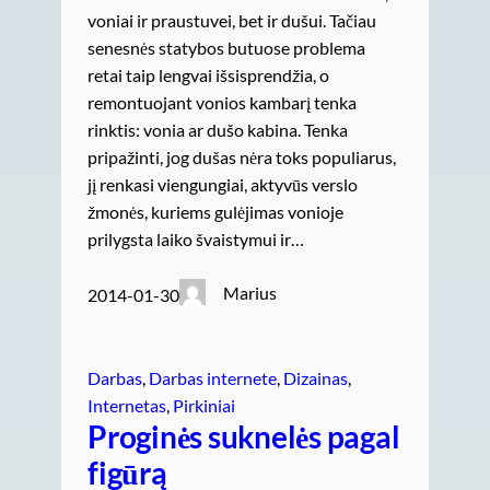
voniai ir praustuvei, bet ir dušui. Tačiau
senesnės statybos butuose problema
retai taip lengvai išsisprendžia, o
remontuojant vonios kambarį tenka
rinktis: vonia ar dušo kabina. Tenka
pripažinti, jog dušas nėra toks populiarus,
jį renkasi viengungiai, aktyvūs verslo
žmonės, kuriems gulėjimas vonioje
prilygsta laiko švaistymui ir…
Marius
2014-01-30
Darbas
, 
Darbas internete
, 
Dizainas
, 
Internetas
, 
Pirkiniai
Proginės suknelės pagal
figūrą