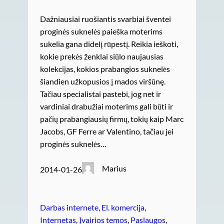
Dažniausiai ruošiantis svarbiai šventei
proginės suknelės paieška moterims
sukelia gana didelį rūpestį. Reikia ieškoti,
kokie prekės ženklai siūlo naujausias
kolekcijas, kokios prabangios suknelės
šiandien užkopusios į mados viršūnę.
Tačiau specialistai pastebi, jog net ir
vardiniai drabužiai moterims gali būti ir
pačių prabangiausių firmų, tokių kaip Marc
Jacobs, GF Ferre ar Valentino, tačiau jei
proginės suknelės…
Marius
2014-01-26
Darbas internete
, 
El. komercija
, 
Internetas
, 
Įvairios temos
, 
Paslaugos
, 