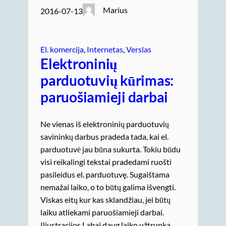
Marius
2016-07-13
El. komercija
, 
Internetas
, 
Verslas
Elektroninių
parduotuvių kūrimas:
paruošiamieji darbai
Ne vienas iš elektroninių parduotuvių
savininkų darbus pradeda tada, kai el.
parduotuvė jau būna sukurta. Tokiu būdu
visi reikalingi tekstai pradedami ruošti
pasileidus el. parduotuvę. Sugaištama
nemažai laiko, o to būtų galima išvengti.
Viskas eitų kur kas sklandžiau, jei būtų
laiku atliekami paruošiamieji darbai.
Iliustracijos Labai daug laiko užtrunka