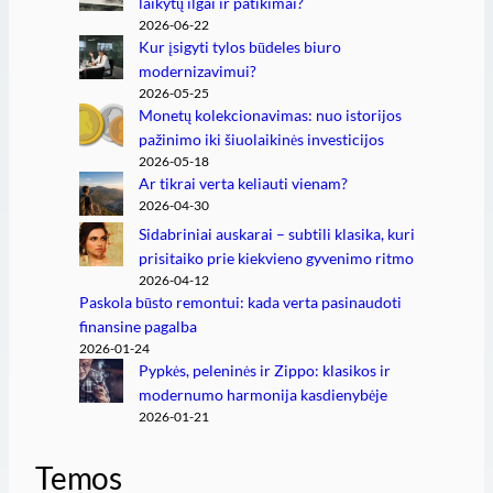
laikytų ilgai ir patikimai?
2026-06-22
Kur įsigyti tylos būdeles biuro
modernizavimui?
2026-05-25
Monetų kolekcionavimas: nuo istorijos
pažinimo iki šiuolaikinės investicijos
2026-05-18
Ar tikrai verta keliauti vienam?
2026-04-30
Sidabriniai auskarai – subtili klasika, kuri
prisitaiko prie kiekvieno gyvenimo ritmo
2026-04-12
Paskola būsto remontui: kada verta pasinaudoti
finansine pagalba
2026-01-24
Pypkės, peleninės ir Zippo: klasikos ir
modernumo harmonija kasdienybėje
2026-01-21
Temos