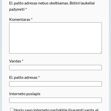
El. pašto adresas nebus skelbiamas.
Būtini laukeliai
pažymėti
*
Komentaras
*
Vardas
*
El. pašto adresas
*
Interneto puslapis
Noriu savo interneto naršyklėje išsaugoti vardą, el.