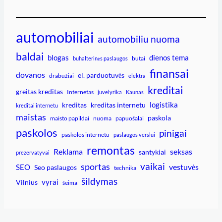
automobiliai
automobiliu nuoma
baldai
blogas
dienos tema
butai
buhalterinės paslaugos
finansai
dovanos
el. parduotuvės
drabužiai
elektra
kreditai
greitas kreditas
Internetas
juvelyrika
Kaunas
logistika
kreditas
kreditas internetu
kreditai internetu
maistas
paskola
maisto papildai
nuoma
papuošalai
paskolos
pinigai
paskolos internetu
paslaugos verslui
remontas
Reklama
seksas
santykiai
prezervatyvai
vaikai
sportas
vestuvės
SEO
Seo paslaugos
technika
šildymas
vyrai
Vilnius
šeima