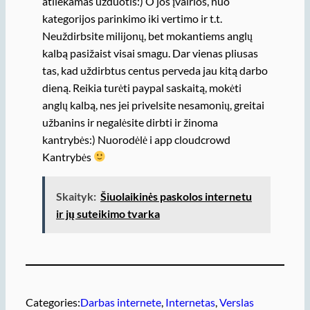
atliekamas užduotis:) O jos įvairios, nuo
kategorijos parinkimo iki vertimo ir t.t.
Neuždirbsite milijonų, bet mokantiems anglų
kalbą pasižaist visai smagu. Dar vienas pliusas
tas, kad uždirbtus centus perveda jau kitą darbo
dieną. Reikia turėti paypal saskaitą, mokėti
anglų kalbą, nes jei privelsite nesamonių, greitai
užbanins ir negalėsite dirbti ir žinoma
kantrybės:) Nuorodėlė i app cloudcrowd
Kantrybės
Skaityk:
Šiuolaikinės paskolos internetu
ir jų suteikimo tvarka
Categories:
Darbas internete
, 
Internetas
, 
Verslas