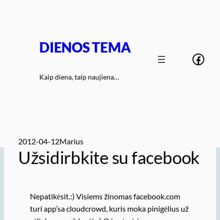
Eiti
prie
turinio
DIENOS TEMA
Face
Kaip diena, taip naujiena…
2012-04-12
Marius
Užsidirbkite su facebook
Nepatikėsit.:) Visiems žinomas facebook.com
turi app’sa cloudcrowd, kuris moka pinigėlius už