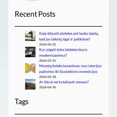
Recent Posts
Kaip klijuoti plyteles ant lauko laiptų,
kad jos laikytų ilgai ir patikimai?
2026-06-22
Kur įsigyti tylos būdeles biuro
modernizavimui?
2026-05-25
Monetų kolekcionavimas: nuo istorijos
pažinimo iki šiuolaikinės investicijos
2026-05-18
Ar tikrai verta keliauti vienam?
2026-04-30
Tags