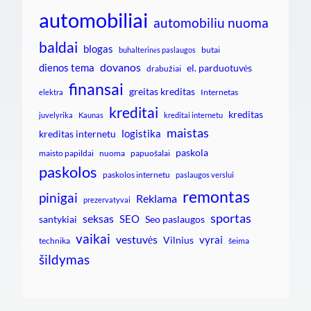
automobiliai
automobiliu nuoma
baldai
blogas
butai
buhalterinės paslaugos
dovanos
dienos tema
el. parduotuvės
drabužiai
finansai
greitas kreditas
Internetas
elektra
kreditai
kreditas
juvelyrika
Kaunas
kreditai internetu
maistas
logistika
kreditas internetu
paskola
maisto papildai
nuoma
papuošalai
paskolos
paskolos internetu
paslaugos verslui
remontas
pinigai
Reklama
prezervatyvai
sportas
seksas
SEO
santykiai
Seo paslaugos
vaikai
vestuvės
vyrai
Vilnius
technika
šeima
šildymas