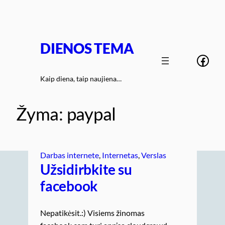
Eiti
prie
turinio
DIENOS TEMA
Face
Kaip diena, taip naujiena…
Žyma:
paypal
Darbas internete
, 
Internetas
, 
Verslas
Užsidirbkite su
facebook
Nepatikėsit.:) Visiems žinomas