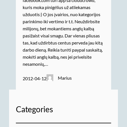
facebook.com turi app’sa cloudcrowd,
kuris moka pinigėlius už atliekamas
užduotis:) O jos įvairios, nuo kategorijos
parinkimo iki vertimo ir t.t. Neuždirbsite
milijonų, bet mokantiems anglų kalbą
pasižaist visai smagu. Dar vienas pliusas
tas, kad uždirbtus centus perveda jau kitą
darbo dieną. Reikia turėti paypal saskaitą,
mokėti anglų kalbą, nes jei privelsite
nesamonių,…
Marius
2012-04-12
Categories