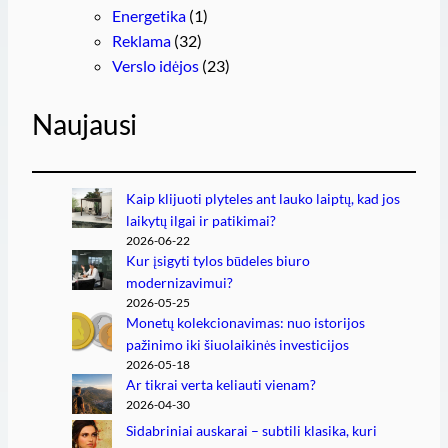
Energetika
(1)
Reklama
(32)
Verslo idėjos
(23)
Naujausi
Kaip klijuoti plyteles ant lauko laiptų, kad jos
laikytų ilgai ir patikimai?
2026-06-22
Kur įsigyti tylos būdeles biuro
modernizavimui?
2026-05-25
Monetų kolekcionavimas: nuo istorijos
pažinimo iki šiuolaikinės investicijos
2026-05-18
Ar tikrai verta keliauti vienam?
2026-04-30
Sidabriniai auskarai – subtili klasika, kuri