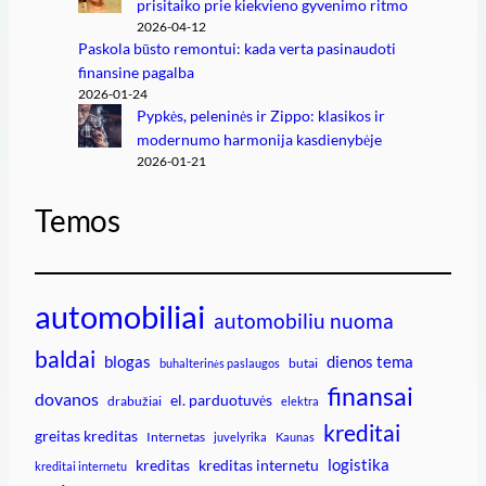
prisitaiko prie kiekvieno gyvenimo ritmo
2026-04-12
Paskola būsto remontui: kada verta pasinaudoti
finansine pagalba
2026-01-24
Pypkės, peleninės ir Zippo: klasikos ir
modernumo harmonija kasdienybėje
2026-01-21
Temos
automobiliai
automobiliu nuoma
baldai
blogas
dienos tema
butai
buhalterinės paslaugos
finansai
dovanos
el. parduotuvės
drabužiai
elektra
kreditai
greitas kreditas
Internetas
juvelyrika
Kaunas
logistika
kreditas
kreditas internetu
kreditai internetu