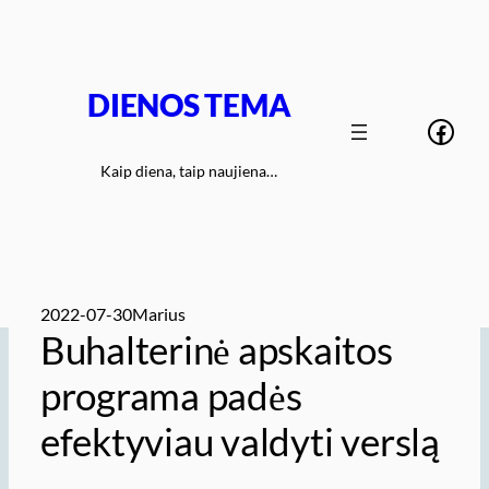
Eiti
prie
turinio
DIENOS TEMA
Face
Kaip diena, taip naujiena…
2022-07-30
Marius
Buhalterinė apskaitos
programa padės
efektyviau valdyti verslą