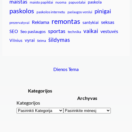
maistas
paskola
maisto papildai
nuoma
papuošalai
paskolos
pinigai
paskolos internetu
paslaugos verslui
remontas
Reklama
seksas
santykiai
prezervatyvai
vaikai
sportas
vestuvės
SEO
Seo paslaugos
technika
šildymas
vyrai
Vilnius
šeima
Dienos Tema
Kategorijos
Archyvas
Kategorijos
Archyvai