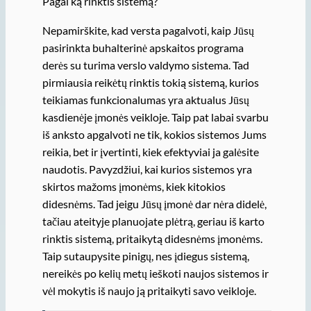
Pagal ką rinktis sistemą?
Nepamirškite, kad versta pagalvoti, kaip Jūsų
pasirinkta buhalterinė apskaitos programa
derės su turima verslo valdymo sistema. Tad
pirmiausia reikėtų rinktis tokią sistemą, kurios
teikiamas funkcionalumas yra aktualus Jūsų
kasdienėje įmonės veikloje. Taip pat labai svarbu
iš anksto apgalvoti ne tik, kokios sistemos Jums
reikia, bet ir įvertinti, kiek efektyviai ja galėsite
naudotis. Pavyzdžiui, kai kurios sistemos yra
skirtos mažoms įmonėms, kiek kitokios
didesnėms. Tad jeigu Jūsų įmonė dar nėra didelė,
tačiau ateityje planuojate plėtrą, geriau iš karto
rinktis sistemą, pritaikytą didesnėms įmonėms.
Taip sutaupysite pinigų, nes įdiegus sistemą,
nereikės po kelių metų ieškoti naujos sistemos ir
vėl mokytis iš naujo ją pritaikyti savo veikloje.