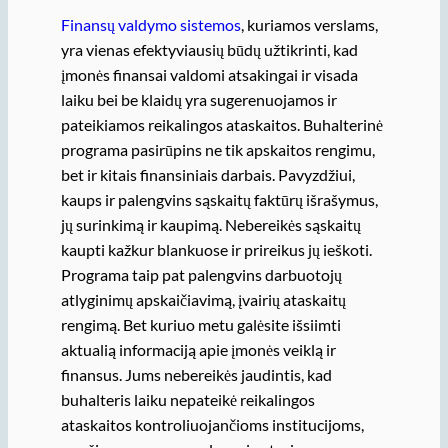
Finansų valdymo sistemos
, kuriamos verslams,
yra vienas efektyviausių būdų užtikrinti, kad
įmonės finansai valdomi atsakingai ir visada
laiku bei be klaidų yra sugerenuojamos ir
pateikiamos reikalingos ataskaitos. Buhalterinė
programa pasirūpins ne tik apskaitos rengimu,
bet ir kitais finansiniais darbais. Pavyzdžiui,
kaups ir palengvins sąskaitų faktūrų išrašymus,
jų surinkimą ir kaupimą. Nebereikės sąskaitų
kaupti kažkur blankuose ir prireikus jų ieškoti.
Programa taip pat palengvins darbuotojų
atlyginimų apskaičiavimą, įvairių ataskaitų
rengimą. Bet kuriuo metu galėsite išsiimti
aktualią informaciją apie įmonės veiklą ir
finansus. Jums nebereikės jaudintis, kad
buhalteris laiku nepateikė reikalingos
ataskaitos kontroliuojančioms institucijoms,