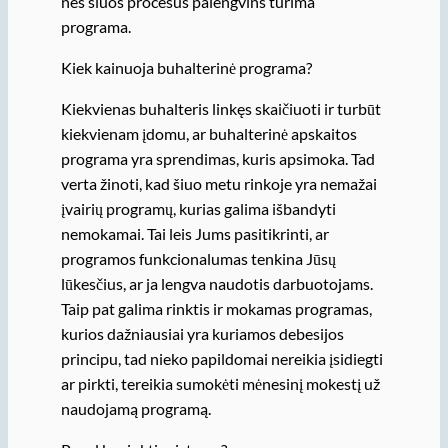
nes šiuos procesus palengvins turima
programa.
Kiek kainuoja buhalterinė programa?
Kiekvienas buhalteris linkęs skaičiuoti ir turbūt
kiekvienam įdomu, ar buhalterinė apskaitos
programa yra sprendimas, kuris apsimoka. Tad
verta žinoti, kad šiuo metu rinkoje yra nemažai
įvairių programų, kurias galima išbandyti
nemokamai. Tai leis Jums pasitikrinti, ar
programos funkcionalumas tenkina Jūsų
lūkesčius, ar ja lengva naudotis darbuotojams.
Taip pat galima rinktis ir mokamas programas,
kurios dažniausiai yra kuriamos debesijos
principu, tad nieko papildomai nereikia įsidiegti
ar pirkti, tereikia sumokėti mėnesinį mokestį už
naudojamą programą.