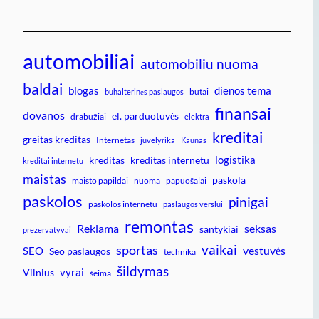
automobiliai
automobiliu nuoma
baldai
blogas
dienos tema
butai
buhalterinės paslaugos
finansai
dovanos
el. parduotuvės
drabužiai
elektra
kreditai
greitas kreditas
Internetas
juvelyrika
Kaunas
logistika
kreditas
kreditas internetu
kreditai internetu
maistas
paskola
maisto papildai
nuoma
papuošalai
paskolos
pinigai
paskolos internetu
paslaugos verslui
remontas
Reklama
seksas
santykiai
prezervatyvai
vaikai
sportas
vestuvės
SEO
Seo paslaugos
technika
šildymas
vyrai
Vilnius
šeima