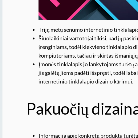
Trijų metų senumo internetinio tinklalapio
Šiuolaikiniai vartotojai tikisi, kad jų pasir
įrenginiams, todėl kiekvieno tinklalapio di
kompiuteriams, tačiau ir skirtas išmaniųjų
Įmonės tinklalapis jo lankytojams turėtų 
jis galėtų jiems padėti išspręsti, todėl lab
internetinio tinklalapio dizaino kūrimui.
Pakuočių dizain
Informaciją apie konkretų produktą turėtų b