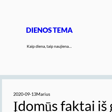
Eiti
prie
turinio
DIENOS TEMA
Kaip diena, taip naujiena…
2020-09-13
Marius
Įdomūs faktai iš 