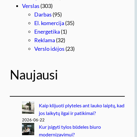
Verslas
(303)
Darbas
(95)
El. komercija
(35)
Energetika
(1)
Reklama
(32)
Verslo idėjos
(23)
Naujausi
Kaip klijuoti plyteles ant lauko laiptų, kad
jos laikytų ilgai ir patikimai?
2026-06-22
Kur įsigyti tylos būdeles biuro
modernizavimui?