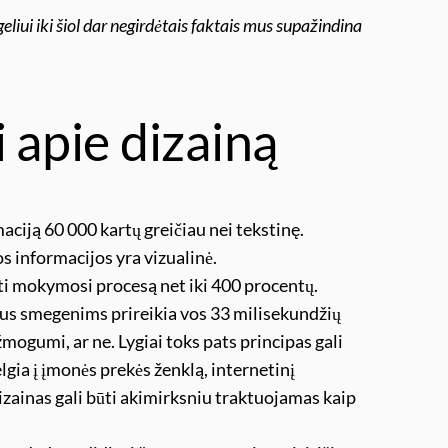
geliui iki šiol dar negirdėtais faktais mus supažindina
i apie dizainą
ciją 60 000 kartų greičiau nei tekstinę.
informacijos yra vizualinė.
nti mokymosi procesą net iki 400 procentų.
us smegenims prireikia vos 33 milisekundžių
žmogumi, ar ne. Lygiai toks pats principas gali
lgia į įmonės prekės ženklą, internetinį
dizainas gali būti akimirksniu traktuojamas kaip