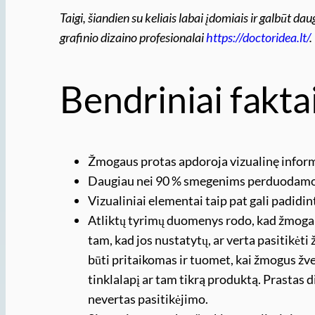
Taigi, šiandien su keliais labai įdomiais ir galbūt dau
grafinio dizaino profesionalai
https://doctoridea.lt/
.
Bendriniai fakta
Žmogaus protas apdoroja vizualinę informa
Daugiau nei 90 % smegenims perduodamos 
Vizualiniai elementai taip pat gali padidi
Atliktų tyrimų duomenys rodo, kad žmoga
tam, kad jos nustatytų, ar verta pasitikėti 
būti pritaikomas ir tuomet, kai žmogus žve
tinklalapį ar tam tikrą produktą. Prastas 
nevertas pasitikėjimo.