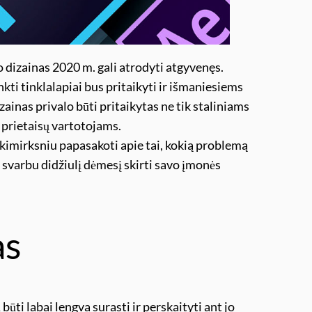
 dizainas 2020 m. gali atrodyti atgyvenęs.
inkti tinklalapiai bus pritaikyti ir išmaniesiems
zainas privalo būti pritaikytas ne tik staliniams
 prietaisų vartotojams.
akimirksniu papasakoti apie tai, kokią problemą
ai svarbu didžiulį dėmesį skirti savo įmonės
as
ūti labai lengva surasti ir perskaityti ant jo