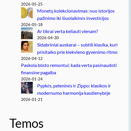
2026-05-25
Monetų kolekcionavimas: nuo istorijos
pažinimo iki šiuolaikinės investicijos
2026-05-18
Ar tikrai verta keliauti vienam?
2026-04-30
Sidabriniai auskarai – subtili klasika, kuri
prisitaiko prie kiekvieno gyvenimo ritmo
2026-04-12
Paskola būsto remontui: kada verta pasinaudoti
finansine pagalba
2026-01-24
Pypkės, peleninės ir Zippo: klasikos ir
modernumo harmonija kasdienybėje
2026-01-21
Temos