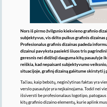
Nors iš pirmo žvilgsnio kiekvieno grafinio diza
subjektyvus, vis dėlto puikus grafinis dizainas g
Profesionalus grafinis dizainas padeda informuot
dizainui pavyksta pasiekti šiuos tris pagrindini
geresnis nei didžioji dauguma kitų pasaulyje iki
reiškia, kad nepaisant subjektyvumo veiksnio,
situacijoje, grafinį dizainą galėtume skirstyti į 
Tačiau, kaip bebūtų, neginčytinas faktas yra vie
verslo pasaulyje yra neįkainojama. Todėl nei vi
išsiversti be profesionalaus logotipo, patogaus
kitų grafinio dizaino elementų, kurie aplink mus