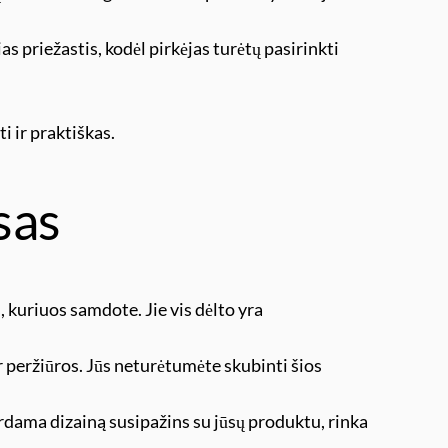
s priežastis, kodėl pirkėjas turėtų pasirinkti
i ir praktiškas.
sas
, kuriuos samdote. Jie vis dėlto yra
r peržiūros. Jūs neturėtumėte skubinti šios
rdama dizainą susipažins su jūsų produktu, rinka