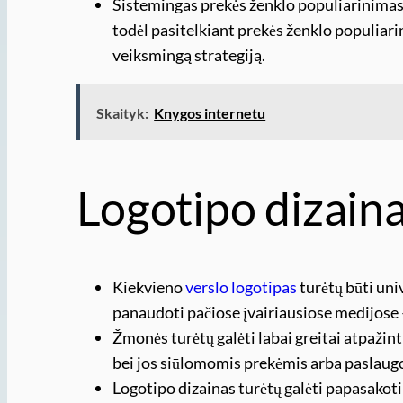
Sistemingas prekės ženklo populiarinimas
todėl pasitelkiant prekės ženklo populiari
veiksmingą strategiją.
Skaityk:
Knygos internetu
Logotipo dizain
Kiekvieno
verslo logotipas
turėtų būti univ
panaudoti pačiose įvairiausiose medijose – t
Žmonės turėtų galėti labai greitai atpažint
bei jos siūlomomis prekėmis arba paslaug
Logotipo dizainas turėtų galėti papasakoti i