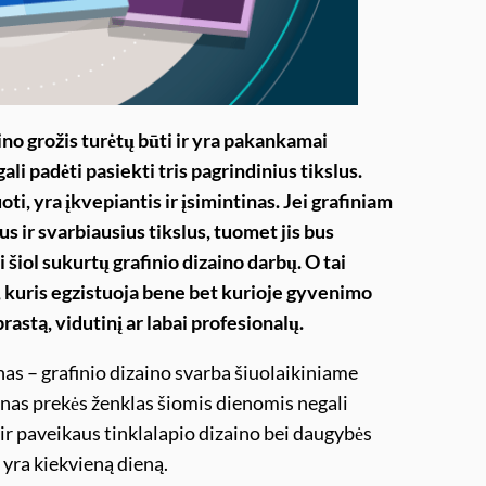
ino grožis turėtų būti ir yra pakankamai
ali padėti pasiekti tris pagrindinius tikslus.
i, yra įkvepiantis ir įsimintinas. Jei grafiniam
us ir svarbiausius tikslus, tuomet jis bus
 šiol sukurtų grafinio dizaino darbų. O tai
 kuris egzistuoja bene bet kurioje gyvenimo
prastą, vidutinį ar labai profesionalų.
nas – grafinio dizaino svarba šiuolaikiniame
enas prekės ženklas šiomis dienomis negali
 ir paveikaus tinklalapio dizaino bei daugybės
 yra kiekvieną dieną.