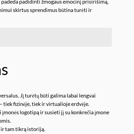
 padeda padidinti žmogaus emocinį prisirišimą,
nimui skirtus sprendimus būtina turėti ir
as
ersalus. Jį turėtų būti galima labai lengvai
iek fizinėje, tiek ir virtualioje erdvėje.
i įmonės logotipą ir susieti jį su konkrečia įmone
omis.
r tam tikrą istoriją.