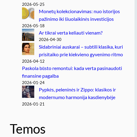
2026-05-25
Monetų kolekcionavimas: nuo istorijos
pažinimo iki šiuolaikinės investicijos
2026-05-18
Ar tikrai verta keliauti vienam?
2026-04-30
Sidabriniai auskarai – subtili klasika, kuri
prisitaiko prie kiekvieno gyvenimo ritmo
2026-04-12
Paskola būsto remontui: kada verta pasinaudoti
finansine pagalba
2026-01-24
Pypkės, peleninės ir Zippo: klasikos ir
modernumo harmonija kasdienybėje
2026-01-21
Temos