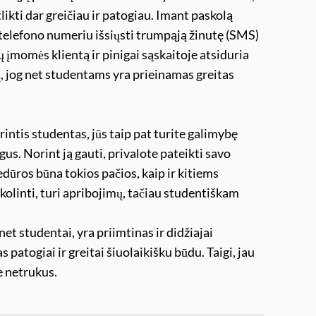
tlikti dar greičiau ir patogiau. Imant paskolą
 telefono numeriu išsiųsti trumpąją žinutę (SMS)
ų įmomės klientą ir pinigai sąskaitoje atsiduria
į, jog net studentams yra prieinamas greitas
intis studentas, jūs taip pat turite galimybę
togus. Norint ją gauti, privalote pateikti savo
dūros būna tokios pačios, kaip ir kitiems
skolinti, turi apribojimų, tačiau studentiškam
net studentai, yra priimtinas ir didžiajai
atogiai ir greitai šiuolaikišku būdu. Taigi, jau
te netrukus.