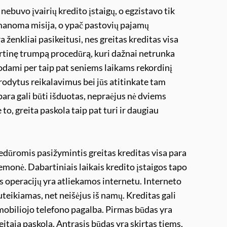
nebuvo įvairių kredito įstaigų, o egzistavo tik
įmanoma misija, o ypač pastovių pajamų
 ženkliai pasikeitusi, nes greitas kreditas visa
artinę trumpą procedūrą, kuri dažnai netrunka
uodami per taip pat seniems laikams rekordinį
urodytus reikalavimus bei jūs atitinkate tam
 para gali būti išduotas, nepraėjus nė dviems
o, greita paskola taip pat turi ir daugiau
romis pasižymintis greitas kreditas visa para
emonė. Dabartiniais laikais kredito įstaigos tapo
s operacijų yra atliekamos internetu. Interneto
uteikiamas, net neišėjus iš namų. Kreditas gali
mobiliojo telefono pagalba. Pirmas būdas yra
eitąją paskolą. Antrasis būdas yra skirtas tiems,