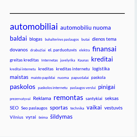
automobiliai
automobiliu nuoma
baldai
blogas
dienos tema
butai
buhalterinės paslaugos
finansai
dovanos
el. parduotuvės
drabužiai
elektra
kreditai
greitas kreditas
Internetas
juvelyrika
Kaunas
logistika
kreditas
kreditas internetu
kreditai internetu
maistas
paskola
maisto papildai
nuoma
papuošalai
paskolos
pinigai
paskolos internetu
paslaugos verslui
remontas
Reklama
seksas
santykiai
prezervatyvai
vaikai
sportas
vestuvės
SEO
Seo paslaugos
technika
šildymas
vyrai
Vilnius
šeima