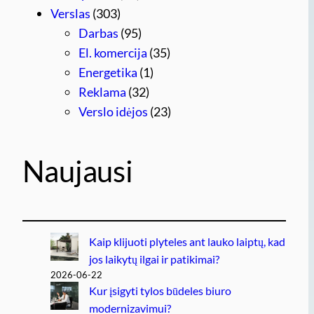
Verslas
(303)
Darbas
(95)
El. komercija
(35)
Energetika
(1)
Reklama
(32)
Verslo idėjos
(23)
Naujausi
Kaip klijuoti plyteles ant lauko laiptų, kad
jos laikytų ilgai ir patikimai?
2026-06-22
Kur įsigyti tylos būdeles biuro
modernizavimui?