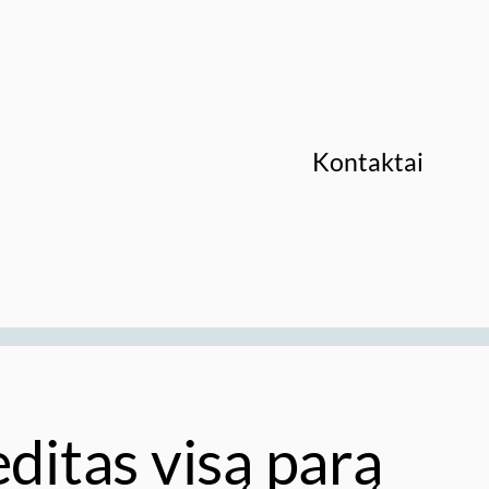
Kontaktai
editas visą parą