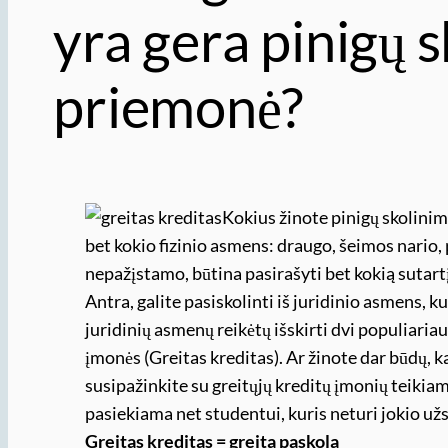
yra gera pinigų 
priemonė?
Kokius žinote pinigų skolinimo
bet kokio fizinio asmens: draugo, šeimos nario,
nepažįstamo, būtina pasirašyti bet kokią sutartį, 
Antra, galite pasiskolinti iš juridinio asmens, ku
juridinių asmenų reikėtų išskirti dvi populiariau
įmonės (Greitas kreditas). Ar žinote dar būdų, ka
susipažinkite su greitųjų kreditų įmonių teikiama
pasiekiama net studentui, kuris neturi jokio už
Greitas kreditas = greita paskola