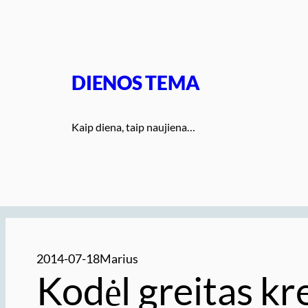
Eiti
prie
turinio
DIENOS TEMA
Kaip diena, taip naujiena…
2014-07-18
Marius
Kodėl greitas kr