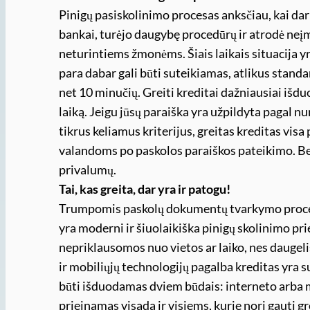
Pinigų pasiskolinimo procesas anksčiau, kai dar 
bankai, turėjo daugybę procedūrų ir atrodė ne
neturintiems žmonėms. Šiais laikais situacija yra
para dabar gali būti suteikiamas, atlikus stand
net 10 minučių. Greiti kreditai dažniausiai išd
laiką. Jeigu jūsų paraiška yra užpildyta pagal n
tikrus keliamus kriterijus, greitas kreditas visa
valandoms po paskolos paraiškos pateikimo. Be t
privalumų.
Tai, kas greita, dar yra ir patogu!
Trumpomis paskolų dokumentų tvarkymo procedū
yra moderni ir šiuolaikiška pinigų skolinimo pri
nepriklausomos nuo vietos ar laiko, nes daugeli
ir mobiliųjų technologijų pagalba kreditas yra s
būti išduodamas dviem būdais: interneto arba 
prieinamas visada ir visiems, kurie nori gauti gr