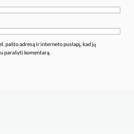
l. pašto adresą ir interneto puslapį, kad jų
ėsiu parašyti komentarą.