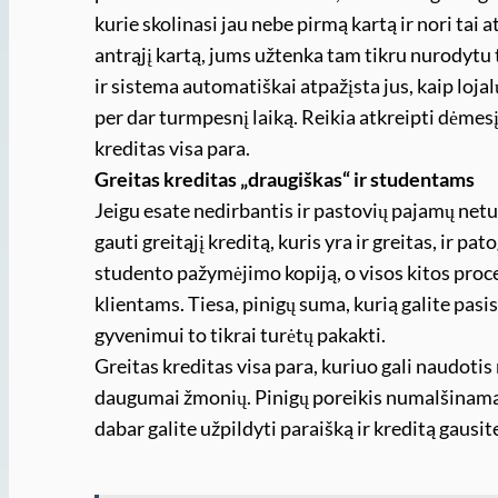
kurie skolinasi jau nebe pirmą kartą ir nori tai a
antrąjį kartą, jums užtenka tam tikru nurodytu
ir sistema automatiškai atpažįsta jus, kaip lojal
per dar turmpesnį laiką. Reikia atkreipti dėmes
kreditas visa para.
Greitas kreditas „draugiškas“ ir studentams
Jeigu esate nedirbantis ir pastovių pajamų netur
gauti greitąjį kreditą, kuris yra ir greitas, ir pa
studento pažymėjimo kopiją, o visos kitos proce
klientams. Tiesa, pinigų suma, kurią galite pasi
gyvenimui to tikrai turėtų pakakti.
Greitas kreditas visa para, kuriuo gali naudotis 
daugumai žmonių. Pinigų poreikis numalšinamas p
dabar galite užpildyti paraišką ir kreditą gausi