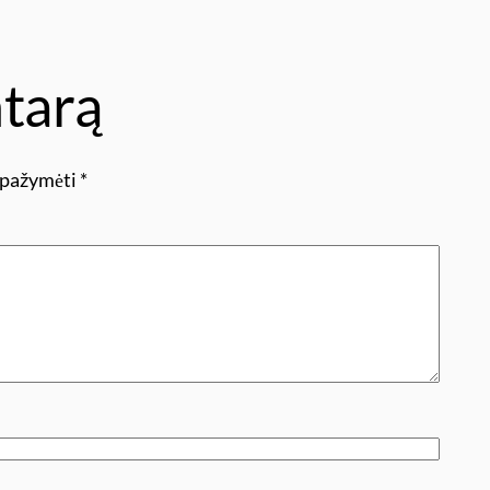
tarą
i pažymėti
*