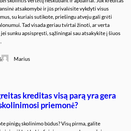
odėl skolintis vertėtų neskubant ir apdairiai. Juk kreditas
nansinė atsakomybė ir jūs privalėsite vykdyti visus
imus, su kuriais sutikote, priešingu atveju gali grėti
lonumui. Tad visada geriau tvirtai žinoti, ar verta
O jei sunku apsispręsti, sąžiningai sau atsakykite į šiuos
…
Marius
6
reitas kreditas visą parą yra gera
 skolinimosi priemonė?
te pinigų skolinimo būdus? Visų pirma, galite