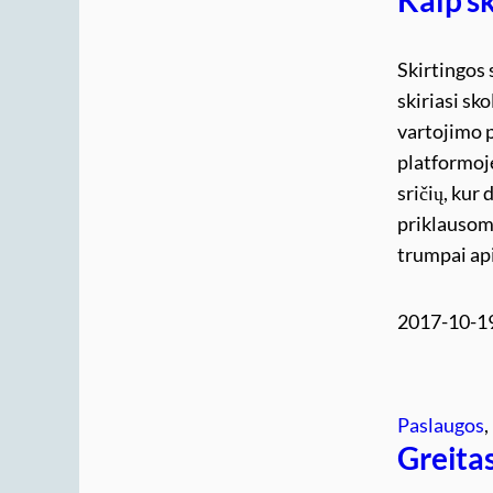
Skirtingos 
skiriasi sk
vartojimo p
platformoj
sričių, kur
priklausoma
trumpai api
2017-10-1
Paslaugos
, 
Greitas