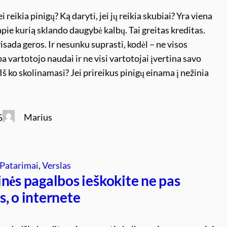
ei reikia pinigų? Ką daryti, jei jų reikia skubiai? Yra viena
pie kurią sklando daugybė kalbų. Tai greitas kreditas.
isada geros. Ir nesunku suprasti, kodėl – ne visos
a vartotojo naudai ir ne visi vartotojai įvertina savo
Iš ko skolinamasi? Jei prireikus pinigų einama į nežinia
Marius
5
Patarimai
, 
Verslas
nės pagalbos ieškokite ne pas
, o internete