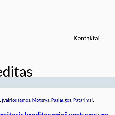
Kontaktai
editas
s
, 
Įvairios temos
, 
Moterys
, 
Paslaugos
, 
Patarimai
, 
reitasis kreditas prieš vestuves yra