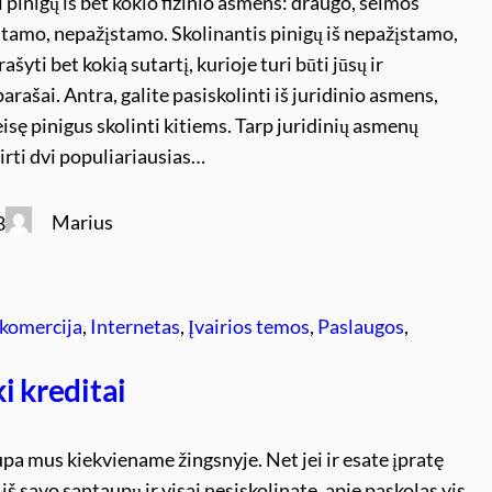
i pinigų iš bet kokio fizinio asmens: draugo, šeimos
stamo, nepažįstamo. Skolinantis pinigų iš nepažįstamo,
ašyti bet kokią sutartį, kurioje turi būti jūsų ir
parašai. Antra, galite pasiskolinti iš juridinio asmens,
teisę pinigus skolinti kitiems. Tarp juridinių asmenų
kirti dvi populiariausias…
Marius
8
 komercija
, 
Internetas
, 
Įvairios temos
, 
Paslaugos
, 
i kreditai
pa mus kiekviename žingsnyje. Net jei ir esate įpratę
 iš savo santaupų ir visai nesiskolinate, apie paskolas vis