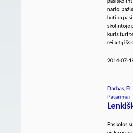
pasiskolint
nario, pažį
būtina pasir
skolintojo 
kuris turi 
reikėtų išs
2014-07-1
Darbas
, 
El.
Patarimai
Lenkišk
Paskolos su
viską pirkti