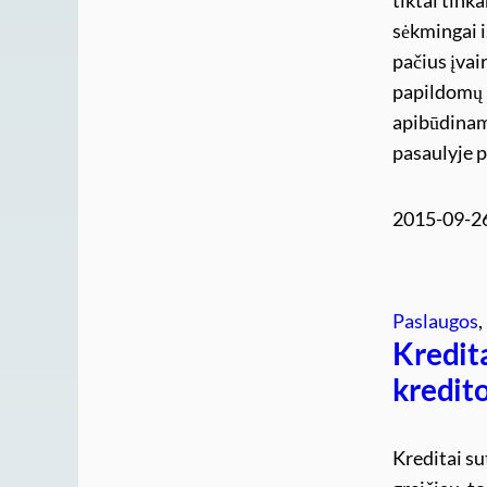
sėkmingai 
pačius įvai
papildomų 
apibūdinama
pasaulyje p
2015-09-2
Paslaugos
, 
Kredita
kredit
Kreditai su