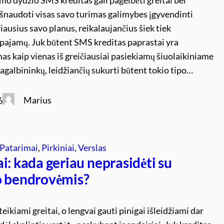
išnaudoti visas savo turimas galimybes įgyvendinti
riausius savo planus, reikalaujančius šiek tiek
pajamų. Juk būtent SMS kreditas paprastai yra
s kaip vienas iš greičiausiai pasiekiamų šiuolaikiniame
agalbininkų, leidžiančių sukurti būtent tokio tipo…
Marius
6
Patarimai
, 
Pirkiniai
, 
Verslas
i: kada geriau neprasidėti su
o bendrovėmis?
teikiami greitai, o lengvai gauti pinigai išleidžiami dar