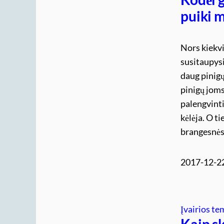
puiki m
Nors kiekv
susitaupysi
daug pinigų
pinigų joms
palengvinti
kėlėja. O t
brangesnės
2017-12-2
Įvairios t
Kaip s