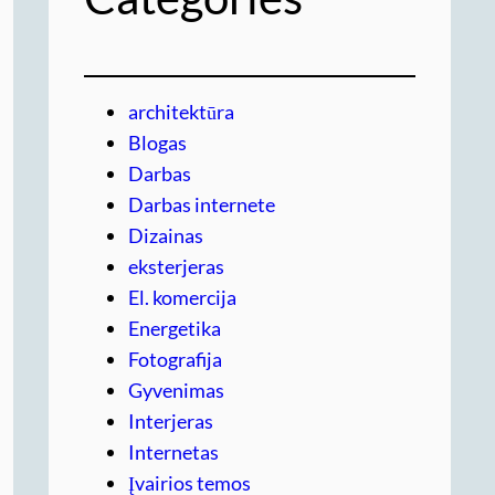
architektūra
Blogas
Darbas
Darbas internete
Dizainas
eksterjeras
El. komercija
Energetika
Fotografija
Gyvenimas
Interjeras
Internetas
Įvairios temos