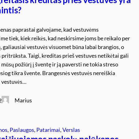
intis?
ienas paprastai galvojame, kad vestuvėms
me tiek, kiek reikės, kad neskirsime joms be reikalo per
, galiausiai vestuvės visuomet būna labai brangios, o
 pritrūksta. Taigi, kreditas prieš vestuves netikėtai gali
 mūsų požiūrį į šventę ir ją paversti ne tokia streso
iesiog tikra švente. Brangesnės vestuvės nereiškia
 vestuvės…
Marius
2
emos
, 
Paslaugos
, 
Patarimai
, 
Verslas
kaičiuojamos paskolų palūkanos