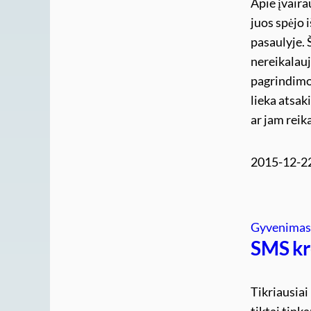
Apie įvaira
juos spėjo 
pasaulyje. 
nereikalauj
pagrindimo 
lieka atsak
ar jam reik
2015-12-2
Gyvenima
SMS kr
Tikriausiai
tiktai tink