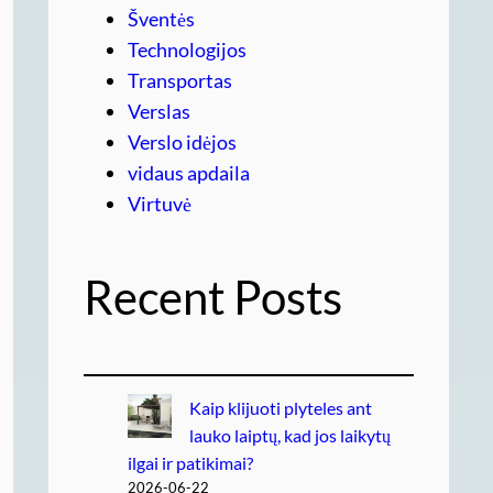
Šventės
Technologijos
Transportas
Verslas
Verslo idėjos
vidaus apdaila
Virtuvė
Recent Posts
Kaip klijuoti plyteles ant
lauko laiptų, kad jos laikytų
ilgai ir patikimai?
2026-06-22