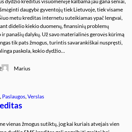
us dydžio kreditus visuomenėje kalbama jau gana seniai,
išmėginti daugybė gyventojų tiek Lietuvoje, tiek visame
Šiuo metu kreditas internetu suteikiamas ypač lengvai,
ant didelio kiekio duomenų, finansinių problemų
ir panašių dalykų. Už savo materialinės gerovės kūrimą
ingas tik pats žmogus, turintis savarankiškai nuspręsti,
alinga paskola, kokio dydžio…
Marius
2
s
, 
Paslaugos
, 
Verslas
editas
 ne vienas žmogus sutiktų, jog kai kuriais atvejais vien
amo dydžio SMS kreditas gali pagelbėti greitai bei