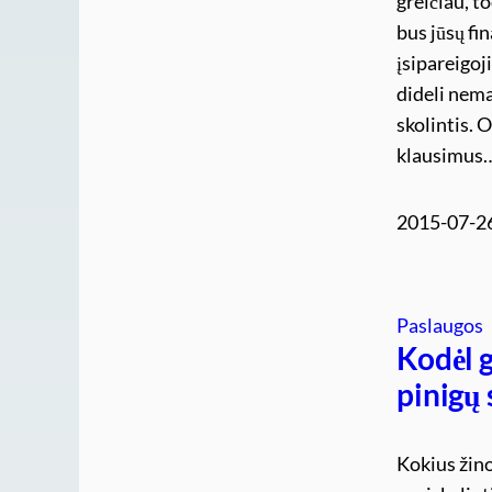
greičiau, t
bus jūsų fi
įsipareigoj
dideli nema
skolintis. 
klausimus
2015-07-2
Paslaugos
Kodėl g
pinigų
Kokius žino