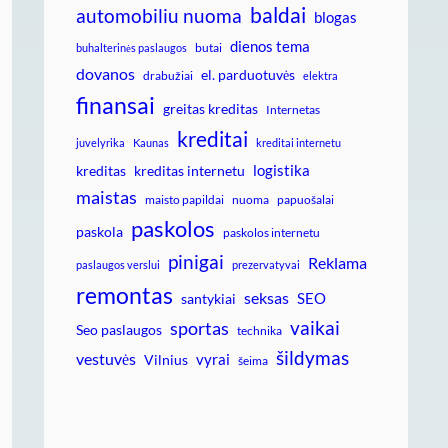
baldai
automobiliu nuoma
blogas
dienos tema
butai
buhalterinės paslaugos
dovanos
el. parduotuvės
drabužiai
elektra
finansai
greitas kreditas
Internetas
kreditai
juvelyrika
Kaunas
kreditai internetu
logistika
kreditas
kreditas internetu
maistas
maisto papildai
nuoma
papuošalai
paskolos
paskola
paskolos internetu
pinigai
Reklama
paslaugos verslui
prezervatyvai
remontas
seksas
SEO
santykiai
vaikai
sportas
Seo paslaugos
technika
šildymas
vestuvės
vyrai
Vilnius
šeima