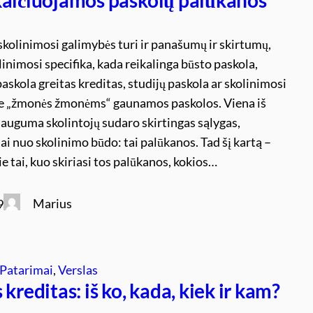
skolinimosi galimybės turi ir panašumų ir skirtumų,
olinimosi specifika, kada reikalinga būsto paskola,
askola greitas kreditas, studijų paskola ar skolinimosi
e „žmonės žmonėms“ gaunamos paskolos. Viena iš
 dauguma skolintojų sudaro skirtingas sąlygas,
i nuo skolinimo būdo: tai palūkanos. Tad šį kartą –
e tai, kuo skiriasi tos palūkanos, kokios…
Marius
9
Patarimai
, 
Verslas
 kreditas: iš ko, kada, kiek ir kam?