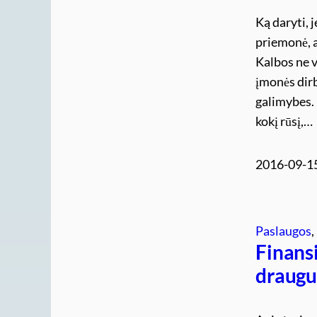
Ką daryti, j
priemonė, a
Kalbos ne v
įmonės dirb
galimybes. 
kokį rūsį,…
2016-09-1
Paslaugos
, 
Finansi
draugus