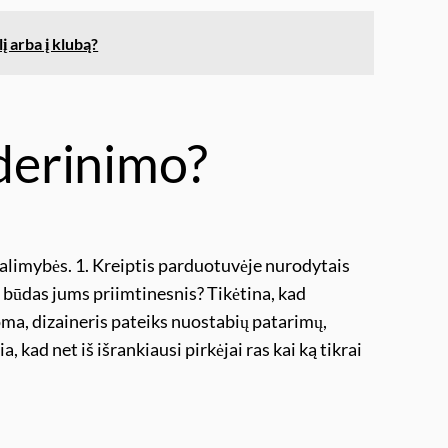
į arba į klubą?
 derinimo?
galimybės. 1. Kreiptis parduotuvėje nurodytais
s būdas jums priimtinesnis? Tikėtina, kad
oma, dizaineris pateiks nuostabių patarimų,
, kad net iš išrankiausi pirkėjai ras kai ką tikrai