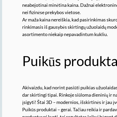
neabejotinai minėtina kaina. Dažnai elektronin
nei fizinėse prekybos vietose.
Ar maža kaina nereiškia, kad pasirinkimas skurd
rinkimasis iš gausybės skirtingų užuolaidų model
asortimento niekaip nepavadintum kukliu.
Puikūs produkta
Akivaizdu, kad norint pasiūti puikias užuolaidas
dar skirtingi tipai. Rinkoje siūloma dieninių ir 
įsigyti! Štai 3D – modernios, išskirtinės ir jau 
Puikūs produktai – gerai. Tačiau reikia ir parda
parduotuvei kurti, tai rezultatas laikui bėgant 