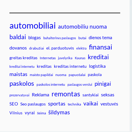
automobiliai
automobiliu nuoma
baldai
blogas
dienos tema
butai
buhalterinės paslaugos
finansai
dovanos
el. parduotuvės
drabužiai
elektra
kreditai
greitas kreditas
Internetas
juvelyrika
Kaunas
logistika
kreditas
kreditas internetu
kreditai internetu
maistas
paskola
maisto papildai
nuoma
papuošalai
paskolos
pinigai
paskolos internetu
paslaugos verslui
remontas
Reklama
seksas
santykiai
prezervatyvai
vaikai
sportas
vestuvės
SEO
Seo paslaugos
technika
šildymas
vyrai
Vilnius
šeima