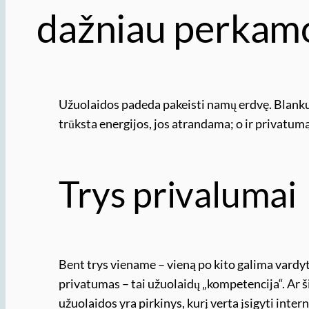
dažniau perkamo
Užuolaidos padeda pakeisti namų erdvę. Blanku
trūksta energijos, jos atrandama; o ir privatum
Trys privalumai
Bent trys viename – vieną po kito galima vard
privatumas – tai užuolaidų „kompetencija“. Ar š
užuolaidos yra pirkinys, kurį verta įsigyti intern