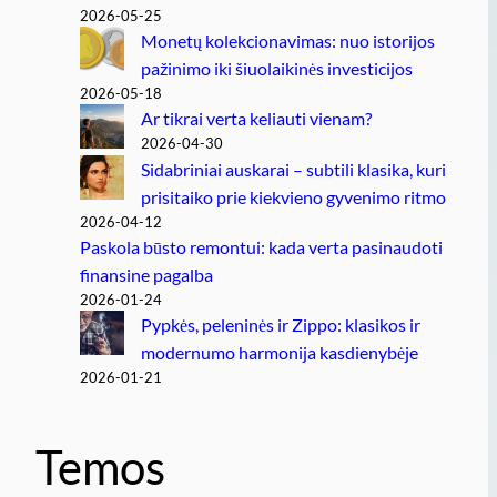
2026-05-25
Monetų kolekcionavimas: nuo istorijos
pažinimo iki šiuolaikinės investicijos
2026-05-18
Ar tikrai verta keliauti vienam?
2026-04-30
Sidabriniai auskarai – subtili klasika, kuri
prisitaiko prie kiekvieno gyvenimo ritmo
2026-04-12
Paskola būsto remontui: kada verta pasinaudoti
finansine pagalba
2026-01-24
Pypkės, peleninės ir Zippo: klasikos ir
modernumo harmonija kasdienybėje
2026-01-21
Temos