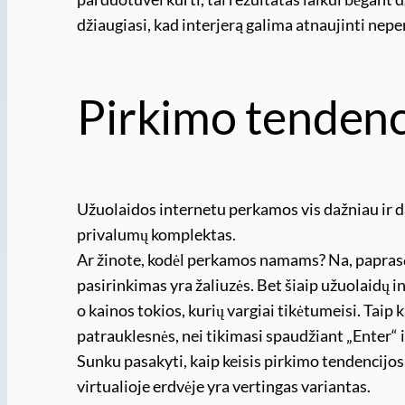
džiaugiasi, kad interjerą galima atnaujinti nepe
Pirkimo tendenc
Užuolaidos internetu perkamos vis dažniau ir daž
privalumų komplektas.
Ar žinote, kodėl perkamos namams? Na, paprasči
pasirinkimas yra žaliuzės. Bet šiaip užuolaidų 
o kainos tokios, kurių vargiai tikėtumeisi. Tai
patrauklesnės, nei tikimasi spaudžiant „Enter“ 
Sunku pasakyti, kaip keisis pirkimo tendencijos
virtualioje erdvėje yra vertingas variantas.