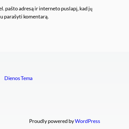
l. pašto adresą ir interneto puslapį, kad jų
ėsiu parašyti komentarą.
Dienos Tema
Proudly powered by
WordPress