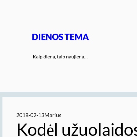
Eiti
prie
turinio
DIENOS TEMA
Kaip diena, taip naujiena…
2018-02-13
Marius
Kodėl užuolaido