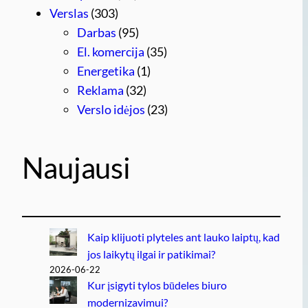
Verslas
(303)
Darbas
(95)
El. komercija
(35)
Energetika
(1)
Reklama
(32)
Verslo idėjos
(23)
Naujausi
Kaip klijuoti plyteles ant lauko laiptų, kad
jos laikytų ilgai ir patikimai?
2026-06-22
Kur įsigyti tylos būdeles biuro
modernizavimui?