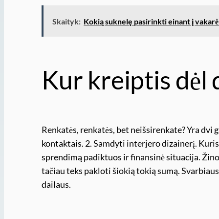
Skaityk:
Kokią suknelę pasirinkti einant į vakarėl
Kur kreiptis dėl
Renkatės, renkatės, bet neišsirenkate? Yra dvi 
kontaktais. 2. Samdyti interjero dizainerį. Kuri
sprendimą padiktuos ir finansinė situacija. Žin
tačiau teks pakloti šiokią tokią sumą. Svarbiausia
dailaus.