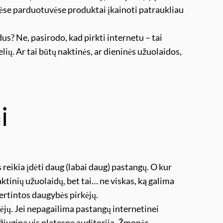
ėse parduotuvėse produktai įkainoti patraukliau
us? Ne, pasirodo, kad pirkti internetu – tai
ių. Ar tai būtų naktinės, ar dieninės užuolaidos,
i
 reikia įdėti daug (labai daug) pastangų. O kur
naktinių užuolaidų, bet tai… ne viskas, ką galima
įvertintos daugybės pirkėjų.
vėjų. Jei nepagailima pastangų internetinei
džiugina vis platesnę auditoriją. Žmonės