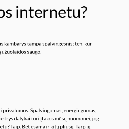
s internetu?
s kambarys tampa spalvingesnis; ten, kur
ą užuolaidos saugo.
yti privalumus. Spalvingumas, energingumas,
ie trys dalykai turi įtakos mūsų nuomonei, jog
etu? Taip. Bet esama ir kitų pliusų. Tarp jų