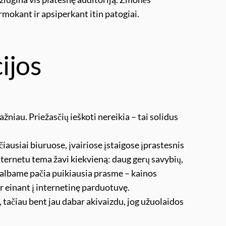
rmokant ir apsiperkant itin patogiai.
ijos
niau. Priežasčių ieškoti nereikia – tai solidus
ausiai biuruose, įvairiose įstaigose įprastesnis
internetu tema žavi kiekvieną: daug gerų savybių,
p kalbame pačia puikiausia prasme – kainos
ir einant į internetinę parduotuvę.
, tačiau bent jau dabar akivaizdu, jog užuolaidos