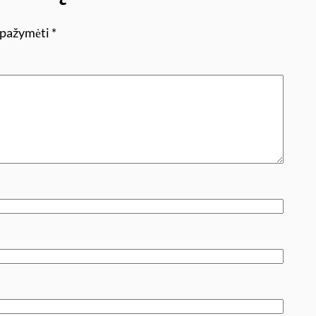
i pažymėti
*