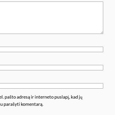
l. pašto adresą ir interneto puslapį, kad jų
ėsiu parašyti komentarą.