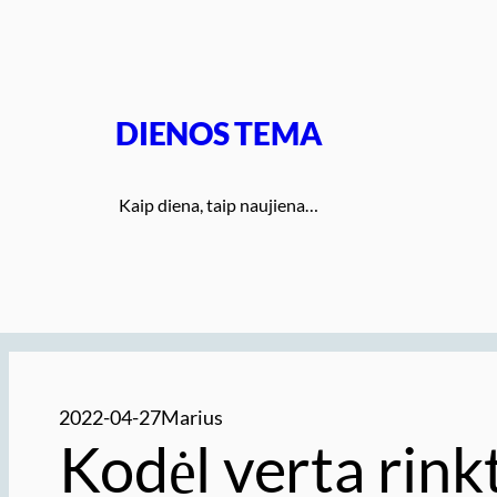
Eiti
prie
turinio
DIENOS TEMA
Kaip diena, taip naujiena…
2022-04-27
Marius
Kodėl verta rink