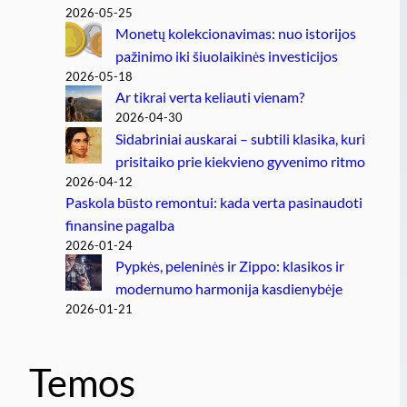
2026-05-25
Monetų kolekcionavimas: nuo istorijos
pažinimo iki šiuolaikinės investicijos
2026-05-18
Ar tikrai verta keliauti vienam?
2026-04-30
Sidabriniai auskarai – subtili klasika, kuri
prisitaiko prie kiekvieno gyvenimo ritmo
2026-04-12
Paskola būsto remontui: kada verta pasinaudoti
finansine pagalba
2026-01-24
Pypkės, peleninės ir Zippo: klasikos ir
modernumo harmonija kasdienybėje
2026-01-21
Temos