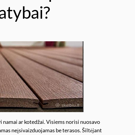
tatybai?
amai ar kotedžai. Visiems norisi nuosavo
amas neįsivaizduojamas be terasos. Šiltėjant