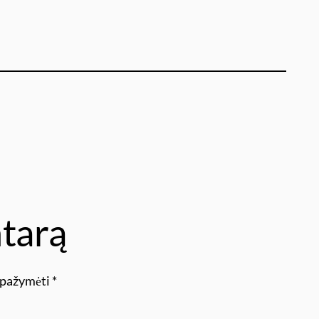
tarą
i pažymėti
*