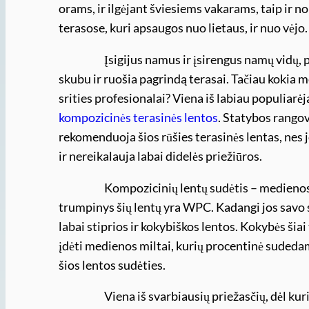
orams, ir ilgėjant šviesiems vakarams, taip ir no
terasose, kuri apsaugos nuo lietaus, ir nuo vėjo.
Įsigijus namus ir įsirengus namų vidų, prasi
skubu ir ruošia pagrindą terasai. Tačiau kokia
srities profesionalai? Viena iš labiau populiar
kompozicinės terasinės lentos
. Statybos rangov
rekomenduoja šios rūšies terasinės lentas, nes 
ir nereikalauja labai didelės priežiūros.
Kompozicinių lentų sudėtis – medienos plau
trumpinys šių lentų yra WPC. Kadangi jos savo su
labai stiprios ir kokybiškos lentos. Kokybės šiai
įdėti medienos miltai, kurių procentinė sudedam
šios lentos sudėties.
Viena iš svarbiausių priežasčių, dėl kurios ši