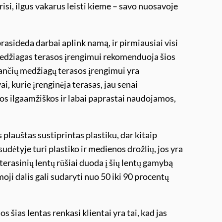
risi, ilgus vakarus leisti kieme – savo nuosavoje
deda darbai aplink namą, ir pirmiausiai visi
 medžiagas terasos įrengimui rekomenduoja šios
ėjančių medžiagų terasos įrengimui yra
ai, kurie įrenginėja terasas, jau senai
jos ilgaamžiškos ir labai paprastai naudojamos,
štas sustiprintas plastiku, dar kitaip
dėtyje turi plastiko ir medienos drožlių, jos yra
 terasinių lentų rūšiai duoda į šių lentų gamybą
oji dalis gali sudaryti nuo 50 iki 90 procentų
as lentas renkasi klientai yra tai, kad jas