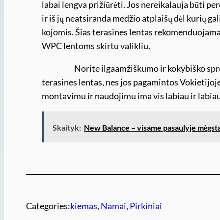
labai lengva prižiūrėti. Jos nereikalauja būti p
ir iš jų neatsiranda medžio atplaišų dėl kurių ga
kojomis. Šias terasines lentas rekomenduojama p
WPC lentoms skirtu valikliu.
Norite ilgaamžiškumo ir kokybiško sprend
terasines lentas, nes jos pagamintos Vokietijoj
montavimu ir naudojimu ima vis labiau ir labiau
Skaityk:
New Balance – visame pasaulyje mėgstam
Categories:
kiemas
, 
Namai
, 
Pirkiniai