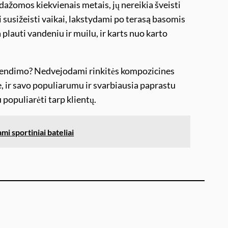
erdažomos kiekvienais metais, jų nereikia šveisti
li susižeisti vaikai, lakstydami po terasą basomis
lauti vandeniu ir muilu, ir karts nuo karto
imo? Nedvejodami rinkitės kompozicines
e, ir savo populiarumu ir svarbiausia paprastu
 populiarėti tarp klientų.
i sportiniai bateliai