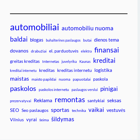
automobiliai
automobiliu nuoma
baldai
blogas
dienos tema
butai
buhalterinės paslaugos
finansai
dovanos
el. parduotuvės
drabužiai
elektra
kreditai
greitas kreditas
Internetas
juvelyrika
Kaunas
logistika
kreditas
kreditas internetu
kreditai internetu
maistas
paskola
maisto papildai
nuoma
papuošalai
paskolos
pinigai
paskolos internetu
paslaugos verslui
remontas
Reklama
seksas
santykiai
prezervatyvai
vaikai
sportas
vestuvės
SEO
Seo paslaugos
technika
šildymas
vyrai
Vilnius
šeima