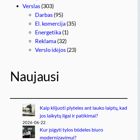
Verslas
(303)
Darbas
(95)
El. komercija
(35)
Energetika
(1)
Reklama
(32)
Verslo idėjos
(23)
Naujausi
Kaip klijuoti plyteles ant lauko laiptų, kad
jos laikytų ilgai ir patikimai?
2026-06-22
Kur įsigyti tylos būdeles biuro
modernizavimui?