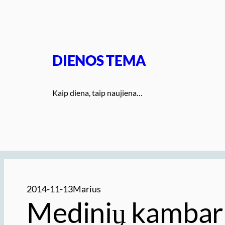
Eiti
prie
turinio
DIENOS TEMA
Kaip diena, taip naujiena…
2014-11-13
Marius
Medinių kambari