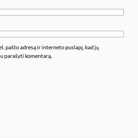
l. pašto adresą ir interneto puslapį, kad jų
ėsiu parašyti komentarą.