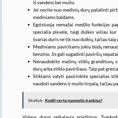
iš vandens bei muilo.
Jei norite nuo medinių durų pašalinti pirš
mediniams baldams.
Egzistuoja nemažai medžio funkcijas pag
specialia plėvele, taigi dulkės vėliau kur
švarias duris ne tik nuo dulkių, tačiau taip
Mediniams paviršiams jokiu būdų nenaudo
benzino. Jis gali sugadinti paviršių nepata
Nenaudokite mašinų stiklų grandituvų s
durų arba stiklo paviršiaus. Taip pat gresi
Stiklams valyti pasirinkite specialias s
naudoti vandens ir muilo tirpalą, tačiau pa
Skaityk:
Kodėl verta nuomotis įrankius?
Vidaus durys reikalauja priežiūros. Tvarkyd