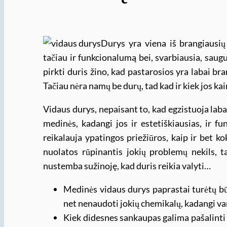
Durys yra viena iš brangiausių 
tačiau ir funkcionalumą bei, svarbiausia, saugu
pirkti duris žino, kad pastarosios yra labai bra
Tačiau nėra namų be durų, tad kad ir kiek jos ka
Vidaus durys, nepaisant to, kad egzistuoja lab
medinės, kadangi jos ir estetiškiausias, ir fu
reikalauja ypatingos priežiūros, kaip ir bet ko
nuolatos rūpinantis jokių problemų nekils, ta
nustemba sužinoję, kad duris reikia valyti…
Medinės vidaus durys paprastai turėtų bū
net nenaudoti jokių chemikalų, kadangi va
Kiek didesnes sankaupas galima pašalinti su