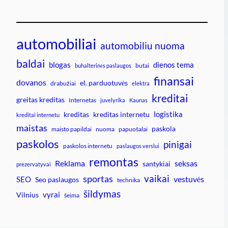
automobiliai
automobiliu nuoma
baldai
blogas
dienos tema
butai
buhalterinės paslaugos
finansai
dovanos
el. parduotuvės
drabužiai
elektra
kreditai
greitas kreditas
Internetas
juvelyrika
Kaunas
logistika
kreditas
kreditas internetu
kreditai internetu
maistas
paskola
maisto papildai
nuoma
papuošalai
paskolos
pinigai
paskolos internetu
paslaugos verslui
remontas
Reklama
seksas
santykiai
prezervatyvai
vaikai
sportas
vestuvės
SEO
Seo paslaugos
technika
šildymas
vyrai
Vilnius
šeima