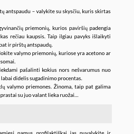
tų antspaudu – valykite su skysčiu, kuris skirtas
yvinančių priemonių, kurios paviršių padengia
 kas rečiau kaupsis. Taip ilgiau pavyks išlaikyti
 pat ir pirštų antspaudų.
kite valymo priemonių, kuriose yra acetono ar
isomai.
iekdami pašalinti kokius nors nešvarumus nuo
a labai didelis sugadinimo procentas.
tiklų valymo priemones. Žinoma, taip pat galima
prastai su juo valant lieka ruožai…
amiesi namus profilaktiškai jas nuvalykite ir