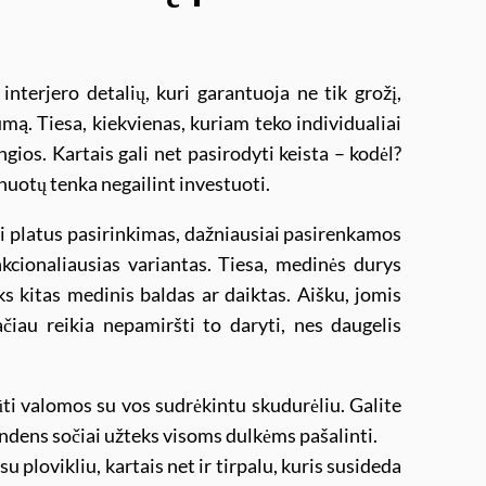
interjero detalių, kuri garantuoja ne tik grožį,
mą. Tiesa, kiekvienas, kuriam teko individualiai
ngios. Kartais gali net pasirodyti keista – kodėl?
inuotų tenka negailint investuoti.
ai platus pasirinkimas, dažniausiai pasirenkamos
nkcionaliausias variantas. Tiesa, medinės durys
ks kitas medinis baldas ar daiktas. Aišku, jomis
čiau reikia nepamiršti to daryti, nes daugelis
ti valomos su vos sudrėkintu skudurėliu. Galite
ndens sočiai užteks visoms dulkėms pašalinti.
 plovikliu, kartais net ir tirpalu, kuris susideda