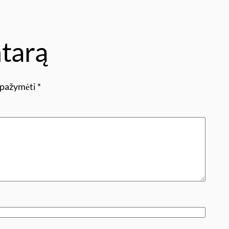
tarą
i pažymėti
*