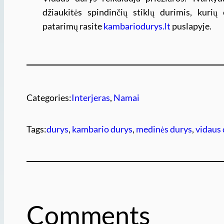
džiaukitės spindinčių stiklų durimis, kurių
patarimų rasite
kambariodurys.lt
puslapyje.
Categories:
Interjeras
, 
Namai
Tags:
durys
, 
kambario durys
, 
medinės durys
, 
vidaus
Comments