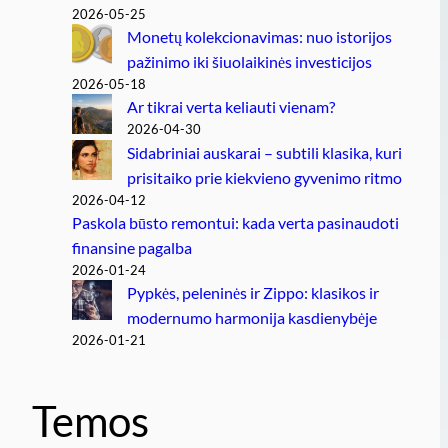
2026-05-25
Monetų kolekcionavimas: nuo istorijos
pažinimo iki šiuolaikinės investicijos
2026-05-18
Ar tikrai verta keliauti vienam?
2026-04-30
Sidabriniai auskarai – subtili klasika, kuri
prisitaiko prie kiekvieno gyvenimo ritmo
2026-04-12
Paskola būsto remontui: kada verta pasinaudoti
finansine pagalba
2026-01-24
Pypkės, peleninės ir Zippo: klasikos ir
modernumo harmonija kasdienybėje
2026-01-21
Temos