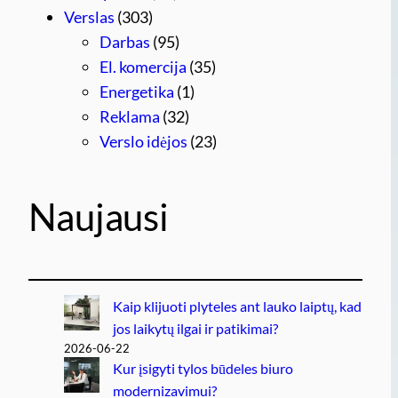
Verslas
(303)
Darbas
(95)
El. komercija
(35)
Energetika
(1)
Reklama
(32)
Verslo idėjos
(23)
Naujausi
Kaip klijuoti plyteles ant lauko laiptų, kad
jos laikytų ilgai ir patikimai?
2026-06-22
Kur įsigyti tylos būdeles biuro
modernizavimui?