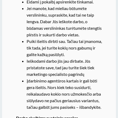
Eidami į pokalbį apsirenkite tinkamai.
Jei manote, kad mieliau būtumėte
verslininku, supraskite, kad tai ne taip
lengva. Dabar Jūs ieškote darbo, o
būdamas verslininkas turėtumėte stengtis
plėstis ir sukurti darbo vietas.
Puiki išeitis dirbti sau. Tačiau tai įmanoma,
tik tada, jei turite kokių nors gabumų ir
galite kažką pasiūlyti.
Ieškodami darbo jūs jau dirbate. Jūs
pristatote save, tad jau turite šiek tiek
marketingo specialisto pagrindų
Įdarbinimo agentūros kartais ir gali būti
gera išeitis. Nors kiek teko susidurti,
reikalaudavo kokio nors užmokesčio arba
siūlydavo ne pačius geriausius variantus,
tačiau galbūt jums pasiseks – išbandykite.
Darbo skelbimų svetainių sąrašas –