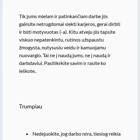
Tik jums mielam ir patinkančiam darbe jūs
galėsite netrugdomai siekti karjeros, gerai dirbti
ir būti motyvuotas (-a). Kitu atveju jūs tapsite
viskuo nepatenkintu, rutinos užspaustu
žmogysta, nutysusiu veidu ir kamuojamu
nuovargio. Tai ne į naudą jums, ne į naudą ir
darbdaviui. Pasitikėkite savim ir rasite ko
ieškote..
Trumpiau
Nedejuokite, jog darbo nėra, tiesiog reikia