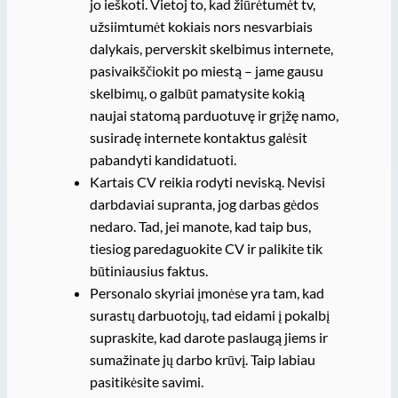
jo ieškoti. Vietoj to, kad žiūrėtumėt tv,
užsiimtumėt kokiais nors nesvarbiais
dalykais, perverskit skelbimus internete,
pasivaikščiokit po miestą – jame gausu
skelbimų, o galbūt pamatysite kokią
naujai statomą parduotuvę ir grįžę namo,
susiradę internete kontaktus galėsit
pabandyti kandidatuoti.
Kartais CV reikia rodyti neviską. Nevisi
darbdaviai supranta, jog darbas gėdos
nedaro. Tad, jei manote, kad taip bus,
tiesiog paredaguokite CV ir palikite tik
būtiniausius faktus.
Personalo skyriai įmonėse yra tam, kad
surastų darbuotojų, tad eidami į pokalbį
supraskite, kad darote paslaugą jiems ir
sumažinate jų darbo krūvį. Taip labiau
pasitikėsite savimi.