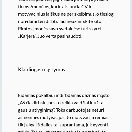
tiems žmonėms, kurie atsiunčia CV ir
motyvacinius laiškus ne per skelbimus, o tiesiog
norėdami ten dirbti. Tad neužmirškite šito.
Rimtos įmonės savo svetainėse turi skyrelį
„Karjera”. Juo verta pasinaudoti.
Klaidingas mąstymas
Eidamas pokalbiui ir dirbdamas dažnas mąsto
„Aš čia dirbsiu, nes to reikia valdžiai ir už tai
gausiu atlyginimą”. Toks darbuotojas neturi
asmeninės motyvacijos. Jo motyvacija remiasi
tik į algą. Iš dalies tai suprantama, juk gyventi
reikia. Tačiau užuot taip galvoję, pagalvokite