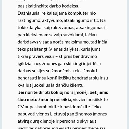
pasiskaitinėkite darbo kodeksą.
Dažniausiai reikalaujama kompiuterinio
raštingumo, aktyvumo, atsakingumo ir t.t. Na
tokie dalykai kaip aktyvumas, atsakingumas ir
pan kiekvienam savaip suvokiami, tačiau
darbdavys visada norės maksimumo, tad ir čia
teks pasistengti.Vienas dalykas, kuris jums
tikrai pravers visur – stiprūs bendravimo
įgūdžiai, nes žmonės gan skirtingi ir jei Jūsų
darbas susijęs su žmonėmis, teks išmokti
bendrauti ir su konfliktišku bendradarbiu ir su
kvailus juokelius laidančiu klientu.
Jei norite dirbti kokioj nors įmonėj, bet jiems
šiuo metu žmonių nereikia
, visvien nusiūskite
CV ar paskambinkite ir pasidomėkite. Teko
pabuvoti vienos Lietuvoj gan žinomos įmonės
atvirų durų dienoje ir personalo skyriaus
vadovas pabrėžė, jog visada pirmenybę teikia