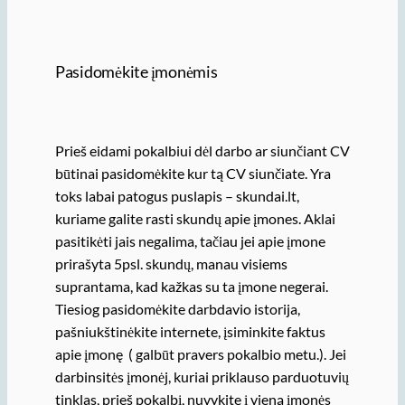
Pasidomėkite įmonėmis
Prieš eidami pokalbiui dėl darbo ar siunčiant CV
būtinai pasidomėkite kur tą CV siunčiate. Yra
toks labai patogus puslapis – skundai.lt,
kuriame galite rasti skundų apie įmones. Aklai
pasitikėti jais negalima, tačiau jei apie įmone
prirašyta 5psl. skundų, manau visiems
suprantama, kad kažkas su ta įmone negerai.
Tiesiog pasidomėkite darbdavio istorija,
pašniukštinėkite internete, įsiminkite faktus
apie įmonę ( galbūt pravers pokalbio metu.). Jei
darbinsitės įmonėj, kuriai priklauso parduotuvių
tinklas, prieš pokalbį, nuvykite į vieną įmonės