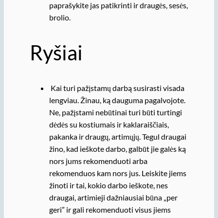
paprašykite jas patikrinti ir draugės, sesės,
brolio.
Ryšiai
Kai turi pažįstamų darbą susirasti visada
lengviau. Žinau, ką dauguma pagalvojote.
Ne, pažįstami nebūtinai turi būti turtingi
dėdės su kostiumais ir kaklaraiščiais,
pakanka ir draugų, artimųjų. Tegul draugai
žino, kad ieškote darbo, galbūt jie galės ką
nors jums rekomenduoti arba
rekomenduos kam nors jus. Leiskite jiems
žinoti ir tai, kokio darbo ieškote, nes
draugai, artimieji dažniausiai būna „per
geri” ir gali rekomenduoti visus jiems