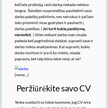
keičiate profesiją, rasti darbą niekada nebūna
lengva. Šiandien nusprendžiau pasidalinti savo
darbo paieškų patirtimis, nes netrukus ir pačiam
teks prisiminti visas gudrybes ir pasinerti į
darbo paieškas. (
Jei turit kokių pasiūlymų,
mestelkit
. ) Išties ieškant darbo man visada
padeda keli pagrindiniai dalykai: suprasti save ir
darbo rinkos analizavimas. Kai supranti, kokio
darbo norėtum ir yra iš ko rinktis, visada
paprasta, bet taip būna labai retai, ar ne?
[more…]
Peržiūrėkite savo CV
Tenka susidurti su tokia nuomone, jog CV nėra