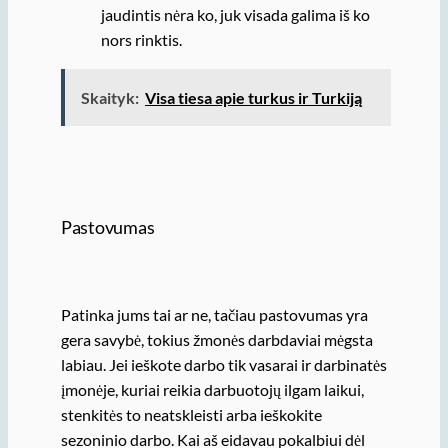
jaudintis nėra ko, juk visada galima iš ko
nors rinktis.
Skaityk:
Visa tiesa apie turkus ir Turkiją
Pastovumas
Patinka jums tai ar ne, tačiau pastovumas yra
gera savybė, tokius žmonės darbdaviai mėgsta
labiau. Jei ieškote darbo tik vasarai ir darbinatės
įmonėje, kuriai reikia darbuotojų ilgam laikui,
stenkitės to neatskleisti arba ieškokite
sezoninio darbo. Kai aš eidavau pokalbiui dėl