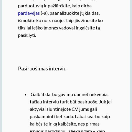
parduotuvių ir pažiūrėkite, kaip dirba
pardavėjas
(-a), paanalizuokite jų klaidas,
išmokite ko nors naujo. Taip jūs žinosite ko
tiksliai ieško įmonės vadovai ir galėsite tą
pasiūlyti.
Pasiruošimas interviu
Galbūt darbo gavimu dar net nekvepia,
tačiau interviu turit būt pasiruošę. Juk jei
aktyviai siuntinėjote CV, jums gali
paskambinti bet kada. Labai svarbu kaip
kalbėsite ir ką kalbėsite, nes pirmas
įspūdis darbdaviui išlieka ilgam – kaip