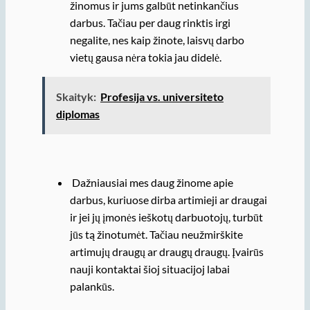
žinomus ir jums galbūt netinkančius
darbus. Tačiau per daug rinktis irgi
negalite, nes kaip žinote, laisvų darbo
vietų gausa nėra tokia jau didelė.
Skaityk:
Profesija vs. universiteto
diplomas
Dažniausiai mes daug žinome apie
darbus, kuriuose dirba artimieji ar draugai
ir jei jų įmonės ieškotų darbuotojų, turbūt
jūs tą žinotumėt. Tačiau neužmirškite
artimujų draugų ar draugų draugų. Įvairūs
nauji kontaktai šioj situacijoj labai
palankūs.