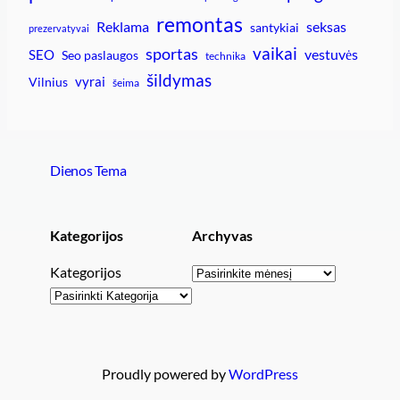
remontas
Reklama
seksas
santykiai
prezervatyvai
vaikai
sportas
vestuvės
SEO
Seo paslaugos
technika
šildymas
vyrai
Vilnius
šeima
Dienos Tema
Kategorijos
Archyvas
Archyvai
Kategorijos
Proudly powered by
WordPress