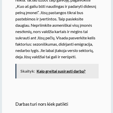
„Kuo aš galiu būti naudingas ir padaryti didesnį
pelną įmonei”. Jūsų pastangos tikrai bus
pastebimos ir įvertintos. Taip pasieksite
daugiau. Nepriimkite asmeniškai visų įmonės
nesėkmių, nors valdžia kartais ir mėgins tai
sukrauti ant Jūsų pečių. Visada pasverkite kelis
faktorius: sezoniškumas, didėjanti emigracija,
nedarbo lygis. Jie labai įtakoja verslo sektorių,
deja Jūsų valdžiai tai gali ir nerūpėti.
Skaityk:
Kaip greitai susirasti darbą?
Darbas turi nors kiek patikti