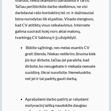
svarbus, reikia skambinti darbdaviui ir tartis.
Tačiau peržiūrėkite darbo skelbimus, ne visi
darbdaviai rašo kontaktinį tel. nr. ir dažniausiai
būna nurodytas tik el.paštas. Visada stengiuos,
kad CV atitiktų visus reikalavimus. Internete
galima susirasti kokį nors akiai malonų,
tvarkingą CV šabloną ir jį užsipildyti.
Būkite sąžiningi, nes melas esantis CV
greit išlenda. Niekas netikrins žinoma kiek
jūs kur dirbote, tačiau jei parašėte, kad
dirbote, ko nesugebate ir niekada neesate
susidūrę, tikrai nusvilsite. Nemeluokite,
net jei ir tai padėtų gauti darbą.
Aprašydami darbo patirtį ar rašydami
motyvacinį laišką naudokite daugiau