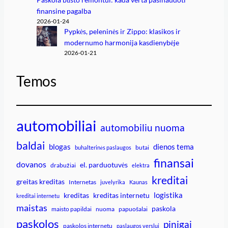
finansine pagalba
2026-01-24
Pypkės, peleninės ir Zippo: klasikos ir
modernumo harmonija kasdienybėje
2026-01-21
Temos
automobiliai
automobiliu nuoma
baldai
blogas
dienos tema
butai
buhalterinės paslaugos
finansai
dovanos
el. parduotuvės
drabužiai
elektra
kreditai
greitas kreditas
Internetas
juvelyrika
Kaunas
logistika
kreditas
kreditas internetu
kreditai internetu
maistas
paskola
maisto papildai
nuoma
papuošalai
paskolos
pinigai
paskolos internetu
paslaugos verslui