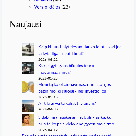
Verslo idėjos
(23)
Naujausi
Kaip klijuoti plyteles ant lauko laiptų, kad jos
laikytų ilgai ir patikimai?
2026-06-22
Kur įsigyti tylos būdeles biuro
modernizavimui?
2026-05-25
Monetų kolekcionavimas: nuo istorijos
pažinimo iki šiuolaikinės investicijos
2026-05-18
Ar tikrai verta keliauti vienam?
2026-04-30
Sidabriniai auskarai – subtili klasika, kuri
prisitaiko prie kiekvieno gyvenimo ritmo
2026-04-12
Paskola būsto remontui: kada verta pasinaudoti