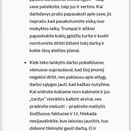
save pateiksite, taip jus ir vertins. Kai
darbdavys prašo papasakoti apie save, jis
neprašo, kad pasakotumėte viską nuo
mokyklos laikų. Trumpai ir aiškiai
papaskokite kokių įgūdžių turite ir kodėl
norėtumėte dirbti būtent tokį darbą ir
kokie Jūsų ateities planai.
Kiek teko lankytis darbo pokalbiuose,
vienuose suprasdavai, kad šioj įmonėj
negalėsi dirbt, nes paklausu apie atlygį,
darbo sąlygas jauti, kad kažkas nutylima.
Kai sėdėsite kokiame nors kabinete ir jus
„tardys” stenkitės kalbėti atvirai, nes
pradėsite meluoti – pradėsite maišytis
žodžiuose, faktuose ir t.t. Niekada
nesijaudinkite, kuo laisviau jausitės, tuo
didesnė tikimybė gauti darbą. O ir