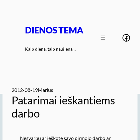
Eiti
prie
turinio
DIENOS TEMA
Face
Kaip diena, taip naujiena…
2012-08-19
Marius
Patarimai ieškantiems
darbo
Nesvarbu ar ieškote savo pirmojo darbo ar