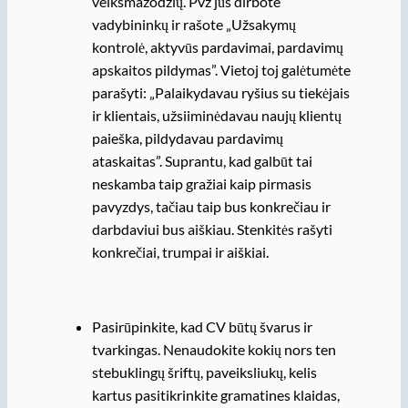
veiksmažodžių. Pvz jūs dirbote
vadybininkų ir rašote „Užsakymų
kontrolė, aktyvūs pardavimai, pardavimų
apskaitos pildymas”. Vietoj toj galėtumėte
parašyti: „Palaikydavau ryšius su tiekėjais
ir klientais, užsiiminėdavau naujų klientų
paieška, pildydavau pardavimų
ataskaitas”. Suprantu, kad galbūt tai
neskamba taip gražiai kaip pirmasis
pavyzdys, tačiau taip bus konkrečiau ir
darbdaviui bus aiškiau. Stenkitės rašyti
konkrečiai, trumpai ir aiškiai.
Pasirūpinkite, kad CV būtų švarus ir
tvarkingas. Nenaudokite kokių nors ten
stebuklingų šriftų, paveiksliukų, kelis
kartus pasitikrinkite gramatines klaidas,