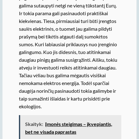
galima sutaupyti netgi ne vieną tūkstantį Eurų.
Ir tokia parama gali pasinaudoti praktiškai
kiekvienas. Tiesa, pirmiausiai turi būti įrengtos
saulės elektrinės, o tuomet jau galima pildyti
prašymą bei tikėtis atgauti dalį sumokėtos
sumos. Kuri labiausiai priklausys nuo įrenginio
galingumo. Kuo jis didesnis, tuo atitinkamai
daugiau pinigų galima susigrąžinti. Aišku, tokiu
atveju ir investuoti reikės atitinkamai daugiau.
Tačiau vėliau bus galima mėgautis visiškai
nemokama elektros energija. Todėl sparčiai
daugėja norinčių pasinaudoti tokia galimybe ir
taip sumažinti išlaidas ir kartu prisidėti prie
ekologijos.
Skaityk:
Įmonės steigimas – įkvepiantis,
bet ne visada paprastas