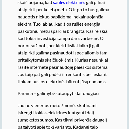
skaičiuojama, kad
saulės elektrinės
gali pilnai
atsipirkti per keletą metų. O ir po to bus galima
naudotis niekuo papildomai nekainuojančia
elektra. Tuo labiau, kad šios rūšies energija
paskutiniu metu sparčiai brangsta. Kas reiškia,
kad tokia investicija tampa dar svarbesnė. O
norint sužinoti, per kiek tiksliai laiko ji gali
atsipirkti galima pasinaudoti specialiomis tam
pritaikytomis skaičiuoklėmis. Kurias nesunkiai
rasite internete pasinaudoję paieškos sistema.
Jos taip pat gali padėti ir renkantis bei ieškant
tinkamiausios elektrinės būtent jūsų namams.
Parama – galimybė sutaupyti dar daugiau
Jau ne vienerius metu žmonės skatinami
įsirengti tokias elektrines ir atgauti dalį
sumokėtos sumos. Kas tikrai priverčia daugelį
pagalvoti apie tokį variantą. Kadangi taip