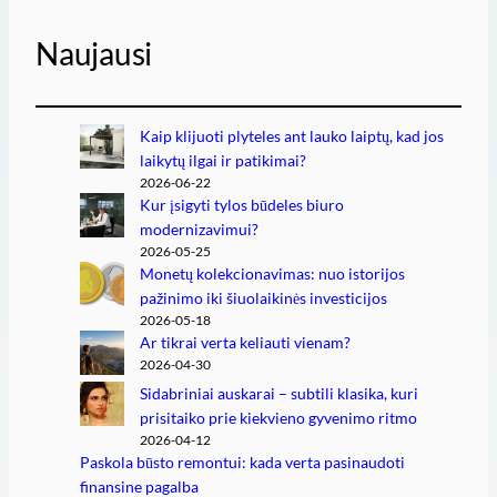
Naujausi
Kaip klijuoti plyteles ant lauko laiptų, kad jos
laikytų ilgai ir patikimai?
2026-06-22
Kur įsigyti tylos būdeles biuro
modernizavimui?
2026-05-25
Monetų kolekcionavimas: nuo istorijos
pažinimo iki šiuolaikinės investicijos
2026-05-18
Ar tikrai verta keliauti vienam?
2026-04-30
Sidabriniai auskarai – subtili klasika, kuri
prisitaiko prie kiekvieno gyvenimo ritmo
2026-04-12
Paskola būsto remontui: kada verta pasinaudoti
finansine pagalba