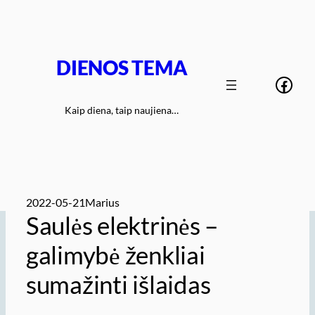
Eiti
prie
turinio
DIENOS TEMA
Face
Kaip diena, taip naujiena…
2022-05-21
Marius
Saulės elektrinės –
galimybė ženkliai
sumažinti išlaidas