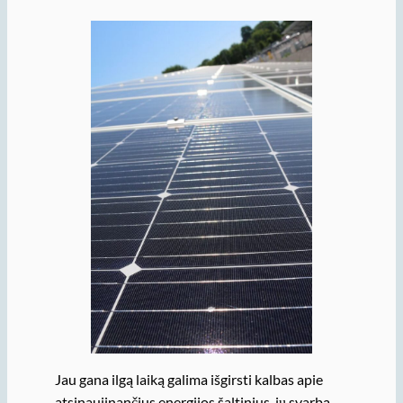
Jau gana ilgą laiką galima išgirsti kalbas apie
atsinaujinančius energijos šaltinius, jų svarbą