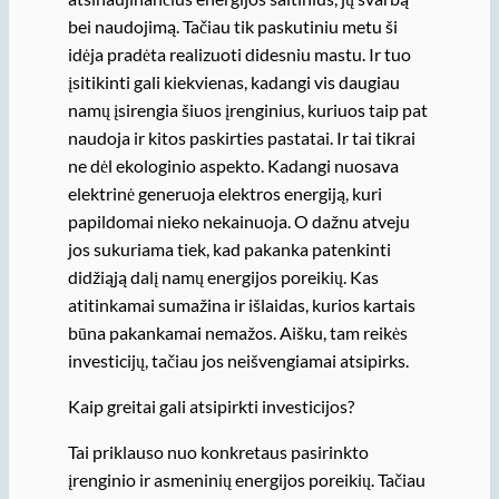
bei naudojimą. Tačiau tik paskutiniu metu ši
idėja pradėta realizuoti didesniu mastu. Ir tuo
įsitikinti gali kiekvienas, kadangi vis daugiau
namų įsirengia šiuos įrenginius, kuriuos taip pat
naudoja ir kitos paskirties pastatai. Ir tai tikrai
ne dėl ekologinio aspekto. Kadangi nuosava
elektrinė generuoja elektros energiją, kuri
papildomai nieko nekainuoja. O dažnu atveju
jos sukuriama tiek, kad pakanka patenkinti
didžiąją dalį namų energijos poreikių. Kas
atitinkamai sumažina ir išlaidas, kurios kartais
būna pakankamai nemažos. Aišku, tam reikės
investicijų, tačiau jos neišvengiamai atsipirks.
Kaip greitai gali atsipirkti investicijos?
Tai priklauso nuo konkretaus pasirinkto
įrenginio ir asmeninių energijos poreikių. Tačiau