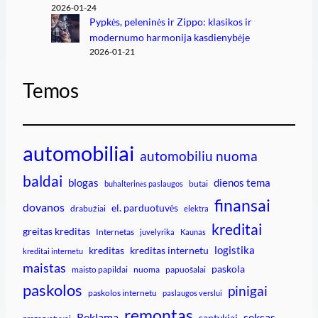
2026-01-24
Pypkės, peleninės ir Zippo: klasikos ir
modernumo harmonija kasdienybėje
2026-01-21
Temos
automobiliai
automobiliu nuoma
baldai
blogas
dienos tema
butai
buhalterinės paslaugos
finansai
dovanos
el. parduotuvės
drabužiai
elektra
kreditai
greitas kreditas
Internetas
juvelyrika
Kaunas
logistika
kreditas
kreditas internetu
kreditai internetu
maistas
paskola
maisto papildai
nuoma
papuošalai
paskolos
pinigai
paskolos internetu
paslaugos verslui
remontas
Reklama
seksas
santykiai