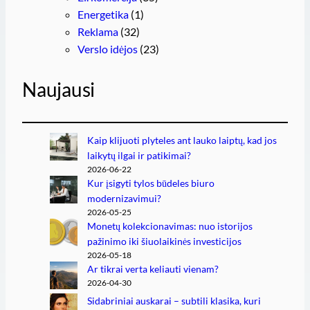
Energetika
(1)
Reklama
(32)
Verslo idėjos
(23)
Naujausi
Kaip klijuoti plyteles ant lauko laiptų, kad jos
laikytų ilgai ir patikimai?
2026-06-22
Kur įsigyti tylos būdeles biuro
modernizavimui?
2026-05-25
Monetų kolekcionavimas: nuo istorijos
pažinimo iki šiuolaikinės investicijos
2026-05-18
Ar tikrai verta keliauti vienam?
2026-04-30
Sidabriniai auskarai – subtili klasika, kuri