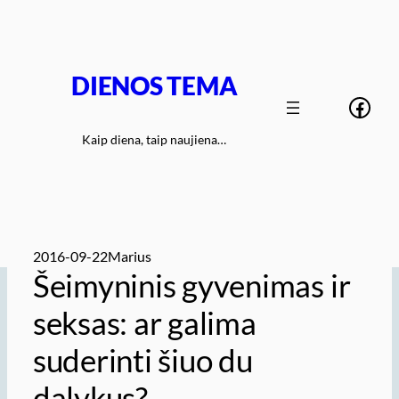
Eiti
prie
turinio
DIENOS TEMA
Face
Kaip diena, taip naujiena…
2016-09-22
Marius
Šeimyninis gyvenimas ir
seksas: ar galima
suderinti šiuo du
dalykus?