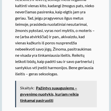
kaltinti vienas kito, kadangi žmogus pats, nieko
neverčiamas pasirenka, kaip elgtis jam yra
geriau. Tad, jeigu pragyvenus ilgus metus
šeimoje, prasideda nuolatiniai nesutarimai,
žmonės pykstasi, vyras nori mylėtis, o moteris –
ne (arba atvirkščiai) ir pan., akivaizdu, kad
vienas kažkuris iš poros nusprendžia
nebeeikvoti savo jėgų. Žinoma, pasitraukimas
ne visada yra tinkamiausia išeitis. Reikėtų
ieškoti būdų, kaip padėti sau ir savo partneriui į
santykius vėl įnešti harmonijos. Bene geriausia
išeitis – geras seksologas.
Skaityk:
Pažintys suaugusiems –
gyvenimo nuotykis, kuriam reikia
tinkamai pasiruošti