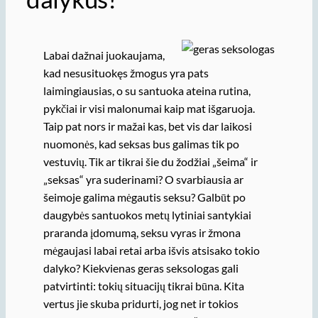
Labai dažnai juokaujama,
kad nesusituokęs žmogus yra pats
laimingiausias, o su santuoka ateina rutina,
pykčiai ir visi malonumai kaip mat išgaruoja.
Taip pat nors ir mažai kas, bet vis dar laikosi
nuomonės, kad seksas bus galimas tik po
vestuvių. Tik ar tikrai šie du žodžiai „šeima“ ir
„seksas“ yra suderinami? O svarbiausia ar
šeimoje galima mėgautis seksu? Galbūt po
daugybės santuokos metų lytiniai santykiai
praranda įdomumą, seksu vyras ir žmona
mėgaujasi labai retai arba išvis atsisako tokio
dalyko? Kiekvienas geras seksologas gali
patvirtinti: tokių situacijų tikrai būna. Kita
vertus jie skuba pridurti, jog net ir tokios