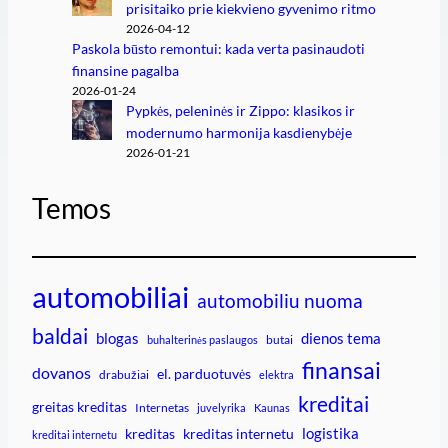
prisitaiko prie kiekvieno gyvenimo ritmo
2026-04-12
Paskola būsto remontui: kada verta pasinaudoti
finansine pagalba
2026-01-24
Pypkės, peleninės ir Zippo: klasikos ir
modernumo harmonija kasdienybėje
2026-01-21
Temos
automobiliai
automobiliu nuoma
baldai
blogas
dienos tema
butai
buhalterinės paslaugos
finansai
dovanos
el. parduotuvės
drabužiai
elektra
kreditai
greitas kreditas
Internetas
juvelyrika
Kaunas
logistika
kreditas
kreditas internetu
kreditai internetu