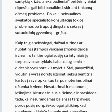
santykių krizės, „nekalbadieniai“ bei šeimyniniai
rūpesčiai gali būti panaikinti, skiriant tinkamą
dėmesį problemai. Po kelių seksualinės
sveikatos specialisto konsultacijų tokios
problemos po truputį dingsta, o seksas į
sutuoktinių gyvenimą – grįžta.
Kaip teigia seksologai, dažnai rutinos ar
nuolatinės įtampos veikiami žmonės darosi
irzlesni, o tai tiesiogiai susiję su intymiais jų
tarpusavio santykiais. Labai daug lemia ir
didesnis vyrų poreikis mylėtis. Štai, pavyzdžiui,
vidutinis vyras norėtų užsiimti seksu bent tris
kartus į savaitę, kai tuo tarpu moterims pilnai
užtenka ir vieno. Nesutarimai ir malonumų
ieškojimai kitur dažniausiai šeimoje ir prasideda
tada, kai nesurandamas balansas tarp dviejų
poros pusių norų. Seksologai įsitikinę, kad
nesėkmės ir kivirčų šeimoje metu negalima