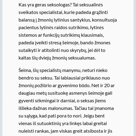
Kas yra geras seksologas? Tai seksualinės
sveikatos specialistai, kurie padeda grąžinti
balansą į žmonių lytinius santykius, konsultuoja
pacientus lytinės raidos sutrikimo, lytinės
sistemos ar funkcijų sutrikimų klausimais,
padeda įveikti stresą šeimoje, bando žmones
sutaikyti ir atitolinti nuo skyrybų, jei dėl to
kaltas šių dviejų žmonių seksualumas.
Šeima, šių specialistų manymu, neturi nieko
bendro su seksu. Tai labiausiai priklauso nuo
žmonių požiūrio ar gyvenimo būdo. Net ir 20 ar
daugiau metų susituokę asmenys šeimoje gali
gyventi sėkmingai ir darniai, o seksas jiems
išlieka dažnas malonumas. Tačiau tai įmanoma
su sąlyga, kad pati pora to nori. Jeigu bent
vienas iš sutuoktinių yra linkęs labai greitai
nuleisti rankas, jam viskas greit atsibosta ir jis