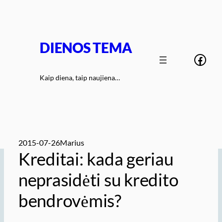
Eiti
prie
turinio
DIENOS TEMA
Face
Kaip diena, taip naujiena…
2015-07-26
Marius
Kreditai: kada geriau
neprasidėti su kredito
bendrovėmis?