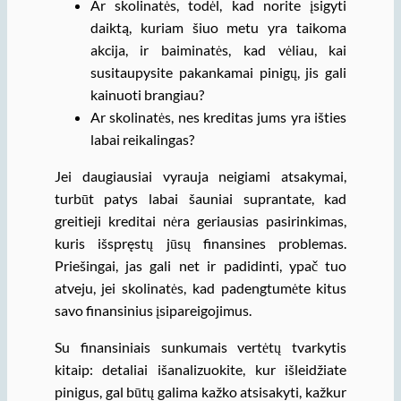
Ar skolinatės, todėl, kad norite įsigyti
daiktą, kuriam šiuo metu yra taikoma
akcija, ir baiminatės, kad vėliau, kai
susitaupysite pakankamai pinigų, jis gali
kainuoti brangiau?
Ar skolinatės, nes kreditas jums yra išties
labai reikalingas?
Jei daugiausiai vyrauja neigiami atsakymai,
turbūt patys labai šauniai suprantate, kad
greitieji kreditai nėra geriausias pasirinkimas,
kuris išspręstų jūsų finansines problemas.
Priešingai, jas gali net ir padidinti, ypač tuo
atveju, jei skolinatės, kad padengtumėte kitus
savo finansinius įsipareigojimus.
Su finansiniais sunkumais vertėtų tvarkytis
kitaip: detaliai išanalizuokite, kur išleidžiate
pinigus, gal būtų galima kažko atsisakyti, kažkur