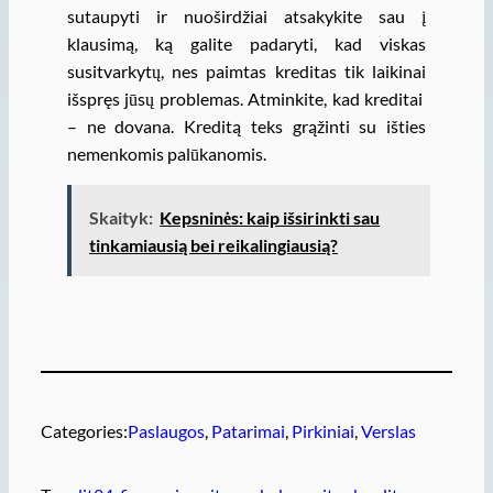
sutaupyti ir nuoširdžiai atsakykite sau į
klausimą, ką galite padaryti, kad viskas
susitvarkytų, nes paimtas kreditas tik laikinai
išspręs jūsų problemas. Atminkite, kad kreditai
– ne dovana. Kreditą teks grąžinti su išties
nemenkomis palūkanomis.
Skaityk:
Kepsninės: kaip išsirinkti sau
tinkamiausią bei reikalingiausią?
Categories:
Paslaugos
, 
Patarimai
, 
Pirkiniai
, 
Verslas