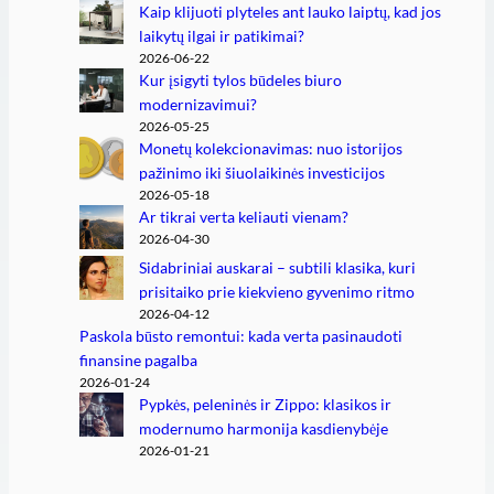
Kaip klijuoti plyteles ant lauko laiptų, kad jos
laikytų ilgai ir patikimai?
2026-06-22
Kur įsigyti tylos būdeles biuro
modernizavimui?
2026-05-25
Monetų kolekcionavimas: nuo istorijos
pažinimo iki šiuolaikinės investicijos
2026-05-18
Ar tikrai verta keliauti vienam?
2026-04-30
Sidabriniai auskarai – subtili klasika, kuri
prisitaiko prie kiekvieno gyvenimo ritmo
2026-04-12
Paskola būsto remontui: kada verta pasinaudoti
finansine pagalba
2026-01-24
Pypkės, peleninės ir Zippo: klasikos ir
modernumo harmonija kasdienybėje
2026-01-21