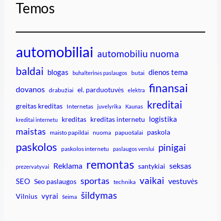
Temos
automobiliai
automobiliu nuoma
baldai
blogas
dienos tema
butai
buhalterinės paslaugos
finansai
dovanos
el. parduotuvės
drabužiai
elektra
kreditai
greitas kreditas
Internetas
juvelyrika
Kaunas
logistika
kreditas
kreditas internetu
kreditai internetu
maistas
paskola
maisto papildai
nuoma
papuošalai
paskolos
pinigai
paskolos internetu
paslaugos verslui
remontas
Reklama
seksas
santykiai
prezervatyvai
vaikai
sportas
vestuvės
SEO
Seo paslaugos
technika
šildymas
vyrai
Vilnius
šeima