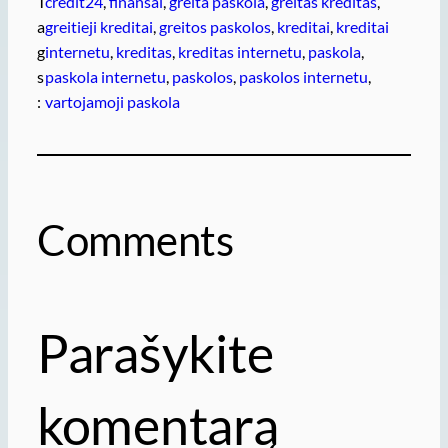
T
credit24
, 
finansai
, 
greita paskola
, 
greitas kreditas
, 
a
greitieji kreditai
, 
greitos paskolos
, 
kreditai
, 
kreditai
g
internetu
, 
kreditas
, 
kreditas internetu
, 
paskola
, 
s
paskola internetu
, 
paskolos
, 
paskolos internetu
, 
:
vartojamoji paskola
Comments
Parašykite
komentarą