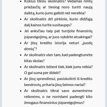
Kokius tikslu skolinatės? Vedamas rimtų
priežasčių ar tiesiog noro turėti naują
daiktą, kurio jums galbūt net nereikia?
Ar skolinatės dėl pirkinio, kurio didžiąją
dalį kainos turite susitaupęs?
Jei anksčiau taip pat turėjote finansinių
įsipareigojimų, ar juos vykdėte atsakingai?
Ar jūsų kredito istorija neturi „juodų
dėmių“?
Ar skolinatės vien tam, kad padengtumėte
kitas skolas?
Ar skolinatės būtent tiek, kiek jums reikia?
O gal suma per didelė?
Ar jūsų sprendimui, pasiskolinti iš kredito
bendrovių, pritaria jūsų šeimos nariai?
Ar skolinatės tikrai savo asmeninėms
reikmėms, o ne norėdami padengti kito
žmogaus finansinius įsipareigojimus?