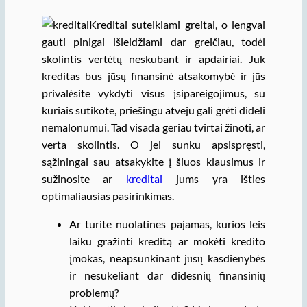
Kreditai suteikiami greitai, o lengvai
gauti pinigai išleidžiami dar greičiau, todėl
skolintis vertėtų neskubant ir apdairiai. Juk
kreditas bus jūsų finansinė atsakomybė ir jūs
privalėsite vykdyti visus įsipareigojimus, su
kuriais sutikote, priešingu atveju gali grėti dideli
nemalonumui. Tad visada geriau tvirtai žinoti, ar
verta skolintis. O jei sunku apsispręsti,
sąžiningai sau atsakykite į šiuos klausimus ir
sužinosite ar
kreditai
jums yra išties
optimaliausias pasirinkimas.
Ar turite nuolatines pajamas, kurios leis
laiku gražinti kreditą ar mokėti kredito
įmokas, neapsunkinant jūsų kasdienybės
ir nesukeliant dar didesnių finansinių
problemų?