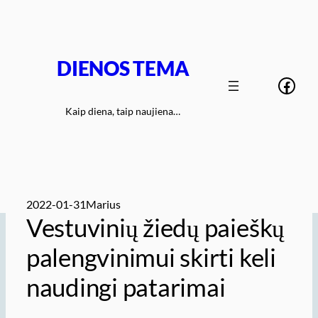
Eiti
prie
turinio
DIENOS TEMA
Face
Kaip diena, taip naujiena…
2022-01-31
Marius
Vestuvinių žiedų paieškų
palengvinimui skirti keli
naudingi patarimai