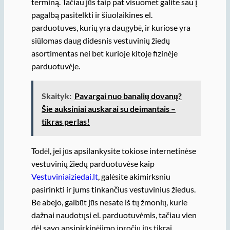
terminą. Tačiau jūs taip pat visuomet galite sau į
pagalbą pasitelkti ir šiuolaikines el.
parduotuves, kurių yra daugybė, ir kuriose yra
siūlomas daug didesnis vestuvinių žiedų
asortimentas nei bet kurioje kitoje fizinėje
parduotuvėje.
Skaityk:
Pavargai nuo banalių dovanų?
Šie auksiniai auskarai su deimantais –
tikras perlas!
Todėl, jei jūs apsilankysite tokiose internetinėse
vestuvinių žiedų parduotuvėse kaip
Vestuviniaiziedai.lt
, galėsite akimirksniu
pasirinkti ir jums tinkančius vestuvinius žiedus.
Be abejo, galbūt jūs nesate iš tų žmonių, kurie
dažnai naudotųsi el. parduotuvėmis, tačiau vien
dėl savo apsipirkinėjimo įpročių jūs tikrai