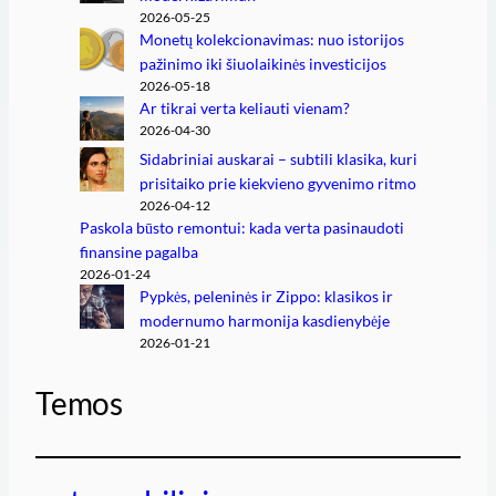
2026-05-25
Monetų kolekcionavimas: nuo istorijos
pažinimo iki šiuolaikinės investicijos
2026-05-18
Ar tikrai verta keliauti vienam?
2026-04-30
Sidabriniai auskarai – subtili klasika, kuri
prisitaiko prie kiekvieno gyvenimo ritmo
2026-04-12
Paskola būsto remontui: kada verta pasinaudoti
finansine pagalba
2026-01-24
Pypkės, peleninės ir Zippo: klasikos ir
modernumo harmonija kasdienybėje
2026-01-21
Temos