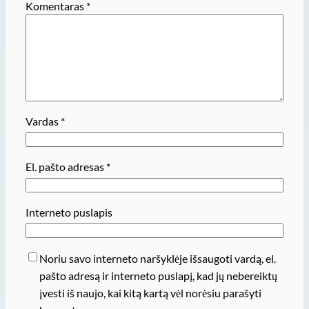
Komentaras
*
Vardas
*
El. pašto adresas
*
Interneto puslapis
Noriu savo interneto naršyklėje išsaugoti vardą, el.
pašto adresą ir interneto puslapį, kad jų nebereiktų
įvesti iš naujo, kai kitą kartą vėl norėsiu parašyti