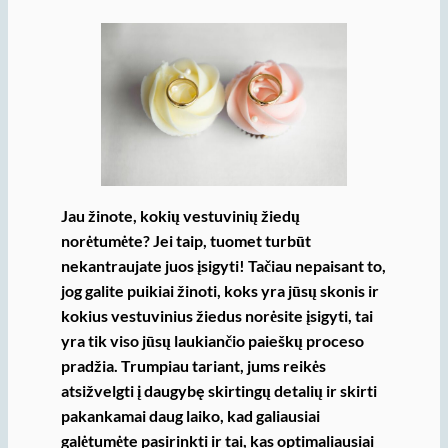
Jau žinote, kokių vestuvinių žiedų
norėtumėte? Jei taip, tuomet turbūt
nekantraujate juos įsigyti
!
Tačiau nepaisant to,
jog galite puikiai žinoti, koks yra jūsų skonis ir
kokius vestuvinius žiedus norėsite įsigyti, tai
yra tik viso jūsų laukiančio paieškų proceso
pradžia. Trumpiau tariant, jums reikės
atsižvelgti į daugybę skirtingų detalių ir skirti
pakankamai daug laiko, kad galiausiai
galėtumėte pasirinkti ir tai, kas optimaliausiai