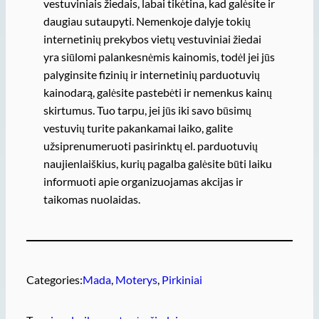
vestuviniais žiedais, labai tikėtina, kad galėsite ir
daugiau sutaupyti. Nemenkoje dalyje tokių
internetinių prekybos vietų vestuviniai žiedai
yra siūlomi palankesnėmis kainomis, todėl jei jūs
palyginsite fizinių ir internetinių parduotuvių
kainodarą, galėsite pastebėti ir nemenkus kainų
skirtumus. Tuo tarpu, jei jūs iki savo būsimų
vestuvių turite pakankamai laiko, galite
užsiprenumeruoti pasirinktų el. parduotuvių
naujienlaiškius, kurių pagalba galėsite būti laiku
informuoti apie organizuojamas akcijas ir
taikomas nuolaidas.
Categories:
Mada
, 
Moterys
, 
Pirkiniai