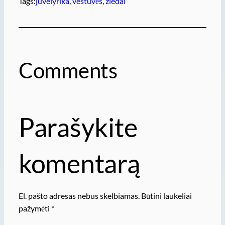
Tags:
juvelyrika
, 
vestuvės
, 
žiedai
Comments
Parašykite
komentarą
El. pašto adresas nebus skelbiamas.
Būtini laukeliai
pažymėti
*