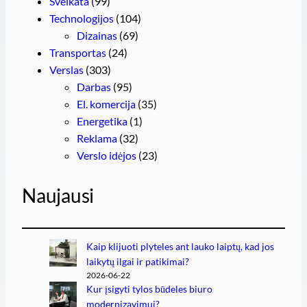
Sveikata
(99)
Technologijos
(104)
Dizainas
(69)
Transportas
(24)
Verslas
(303)
Darbas
(95)
El. komercija
(35)
Energetika
(1)
Reklama
(32)
Verslo idėjos
(23)
Naujausi
Kaip klijuoti plyteles ant lauko laiptų, kad jos
laikytų ilgai ir patikimai?
2026-06-22
Kur įsigyti tylos būdeles biuro
modernizavimui?