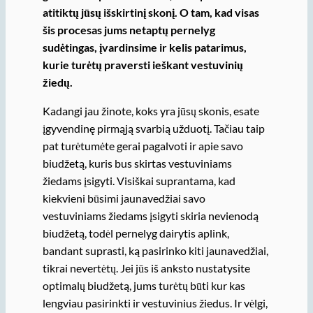
atitiktų jūsų išskirtinį skonį. O tam, kad visas
šis procesas jums netaptų pernelyg
sudėtingas, įvardinsime ir kelis patarimus,
kurie turėtų praversti ieškant vestuvinių
žiedų.
Kadangi jau žinote, koks yra jūsų skonis, esate
įgyvendinę pirmąją svarbią užduotį. Tačiau taip
pat turėtumėte gerai pagalvoti ir apie savo
biudžetą, kuris bus skirtas vestuviniams
žiedams įsigyti. Visiškai suprantama, kad
kiekvieni būsimi jaunavedžiai savo
vestuviniams žiedams įsigyti skiria nevienodą
biudžetą, todėl pernelyg dairytis aplink,
bandant suprasti, ką pasirinko kiti jaunavedžiai,
tikrai nevertėtų. Jei jūs iš anksto nustatysite
optimalų biudžetą, jums turėtų būti kur kas
lengviau pasirinkti ir vestuvinius žiedus. Ir vėlgi,