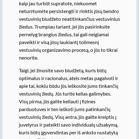
kaip jau turbūt supratote, niekuomet
neturėtumėte persistengti ir rinktis jūsų bendro
vestuvinių biudžeto neatitinkančius vestuvinius
žiedus. Trumpiau tariant, jei jūs pasirinksite
pernelyg brangius žiedus, tai gali neigiamai
paveikti ir visą jūsų laukiantį tolimesnį
vestuvinių organizavimo procesą, o jūs to tikrai
nenorite.
Taigi, jei žinosite savo biudžetą, kuris būtų
optimalus ir racionalus, ateis metas pagalvoti ir
apie tai, kokiu būdu jūs ieškosite jums tinkančių
vestuvinių žiedų. Jūs turite kelias galimybes.
Visų pirma, jūs galite keliauti į fizines
parduotuves ir ten ieškoti jums patinkančių
vestuvinių žiedų. Visų antra, jūs galite kreiptis į
juvelyrus ir pateikti savo individualų užsakymą,
kuris būtų įgyvendintas per iš anksto nustatytą