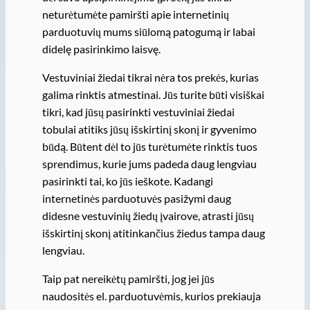
neturėtumėte pamiršti apie internetinių
parduotuvių mums siūlomą patogumą ir labai
didelę pasirinkimo laisvę.
Vestuviniai žiedai tikrai nėra tos prekės, kurias
galima rinktis atmestinai. Jūs turite būti visiškai
tikri, kad jūsų pasirinkti vestuviniai žiedai
tobulai atitiks jūsų išskirtinį skonį ir gyvenimo
būdą. Būtent dėl to jūs turėtumėte rinktis tuos
sprendimus, kurie jums padeda daug lengviau
pasirinkti tai, ko jūs ieškote. Kadangi
internetinės parduotuvės pasižymi daug
didesne vestuvinių žiedų įvairove, atrasti jūsų
išskirtinį skonį atitinkančius žiedus tampa daug
lengviau.
Taip pat nereikėtų pamiršti, jog jei jūs
naudositės el. parduotuvėmis, kurios prekiauja