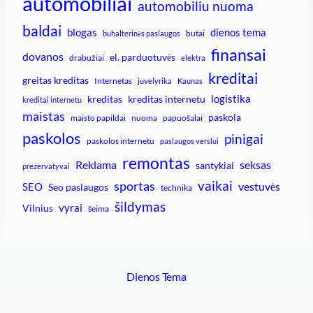
automobiliai
automobiliu nuoma
baldai
blogas
dienos tema
butai
buhalterinės paslaugos
finansai
dovanos
el. parduotuvės
drabužiai
elektra
kreditai
greitas kreditas
Internetas
juvelyrika
Kaunas
logistika
kreditas
kreditas internetu
kreditai internetu
maistas
paskola
maisto papildai
nuoma
papuošalai
paskolos
pinigai
paskolos internetu
paslaugos verslui
remontas
Reklama
seksas
santykiai
prezervatyvai
vaikai
sportas
vestuvės
SEO
Seo paslaugos
technika
šildymas
vyrai
Vilnius
šeima
Dienos Tema