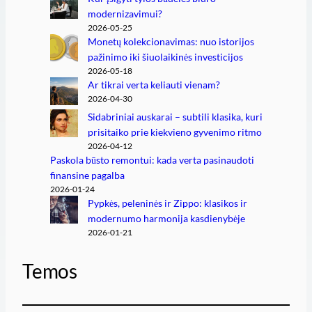
modernizavimui?
2026-05-25
Monetų kolekcionavimas: nuo istorijos
pažinimo iki šiuolaikinės investicijos
2026-05-18
Ar tikrai verta keliauti vienam?
2026-04-30
Sidabriniai auskarai – subtili klasika, kuri
prisitaiko prie kiekvieno gyvenimo ritmo
2026-04-12
Paskola būsto remontui: kada verta pasinaudoti
finansine pagalba
2026-01-24
Pypkės, peleninės ir Zippo: klasikos ir
modernumo harmonija kasdienybėje
2026-01-21
Temos