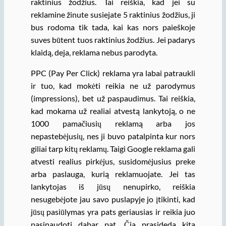
raktinius žodžius. Tai reiškia, kad jei su
reklamine žinute susiejate 5 raktinius žodžius, ji
bus rodoma tik tada, kai kas nors paieškoje
suves būtent tuos raktinius žodžius. Jei padarys
klaidą, deja, reklama nebus parodyta.
PPC (Pay Per Click) reklama yra labai patraukli
ir tuo, kad mokėti reikia ne už parodymus
(impressions), bet už paspaudimus. Tai reiškia,
kad mokama už realiai atvestą lankytoją, o ne
1000 pamačiusių reklamą arba jos
nepastebėjusių, nes ji buvo patalpinta kur nors
giliai tarp kitų reklamų. Taigi Google reklama gali
atvesti realius pirkėjus, susidomėjusius preke
arba paslauga, kurią reklamuojate. Jei tas
lankytojas iš jūsų nenupirko, reiškia
nesugebėjote jau savo puslapyje jo įtikinti, kad
jūsų pasiūlymas yra pats geriausias ir reikia juo
pasinaudoti dabar pat. Čia prasideda kita