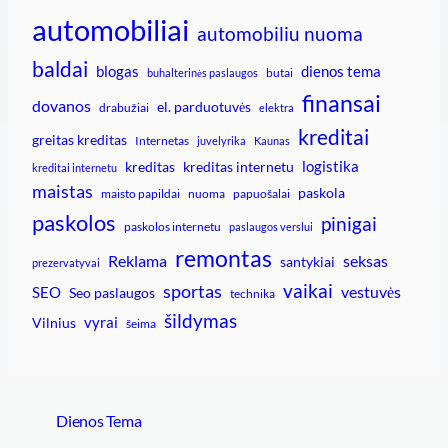
automobiliai
automobiliu nuoma
baldai
blogas
dienos tema
butai
buhalterinės paslaugos
finansai
dovanos
el. parduotuvės
drabužiai
elektra
kreditai
greitas kreditas
Internetas
juvelyrika
Kaunas
logistika
kreditas
kreditas internetu
kreditai internetu
maistas
paskola
maisto papildai
nuoma
papuošalai
paskolos
pinigai
paskolos internetu
paslaugos verslui
remontas
Reklama
seksas
santykiai
prezervatyvai
vaikai
sportas
vestuvės
SEO
Seo paslaugos
technika
šildymas
vyrai
Vilnius
šeima
Dienos Tema