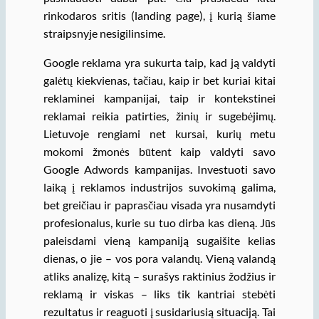
rinkodaros sritis (landing page), į kurią šiame
straipsnyje nesigilinsime.
Google reklama yra sukurta taip, kad ją valdyti
galėtų kiekvienas, tačiau, kaip ir bet kuriai kitai
reklaminei kampanijai, taip ir kontekstinei
reklamai reikia patirties, žinių ir sugebėjimų.
Lietuvoje rengiami net kursai, kurių metu
mokomi žmonės būtent kaip valdyti savo
Google Adwords kampanijas. Investuoti savo
laiką į reklamos industrijos suvokimą galima,
bet greičiau ir paprasčiau visada yra nusamdyti
profesionalus, kurie su tuo dirba kas dieną. Jūs
paleisdami vieną kampaniją sugaišite kelias
dienas, o jie – vos pora valandų. Vieną valandą
atliks analizę, kitą – surašys raktinius žodžius ir
reklamą ir viskas – liks tik kantriai stebėti
rezultatus ir reaguoti į susidariusią situaciją. Tai