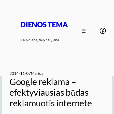
Eiti
prie
turinio
DIENOS TEMA
Face
Kaip diena, taip naujiena…
2014-11-07
Marius
Google reklama –
efektyviausias būdas
reklamuotis internete