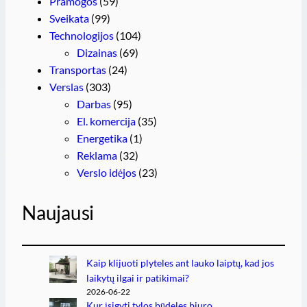
Pramogos
(59)
Sveikata
(99)
Technologijos
(104)
Dizainas
(69)
Transportas
(24)
Verslas
(303)
Darbas
(95)
El. komercija
(35)
Energetika
(1)
Reklama
(32)
Verslo idėjos
(23)
Naujausi
Kaip klijuoti plyteles ant lauko laiptų, kad jos
laikytų ilgai ir patikimai?
2026-06-22
Kur įsigyti tylos būdeles biuro