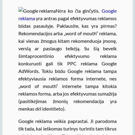
Nėra ko čia ginčytis.
Google
reklama
yra antras pagal efektyvumas reklamos
būdas pasaulyje. Paklausite, kas yra pirmas?
Rekomendacijos arba „word of mouth“ reklama,
kai vienas žmogus kitam rekomenduoja įmonę,
verslą ar paslaugo teikėją. Su šią beveik
šimtaprocentinio efektyvumo reklama
konkuruoti gali tik PPC reklama Google
AdWords. Tokiu būdu Google reklama tampa
efektyviausia reklamos forma internete, nes
„word of mouth“ internete tampa kitokia
reklamos forma, arba jos efektyvumas sumažėja
(pasitikėjimas žmonių rekomendacija yra
menkas dėl identiteto).
Google reklama veikia paprastai. Ji parodoma
tik tada, kai ieškomas turinys turintis tam tikrus