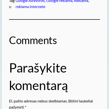
Tag
Google AdWords
, 
Google reklama
, 
Reklama
, 
s:
reklama internete
Comments
Parašykite
komentarą
El. pašto adresas nebus skelbiamas.
Būtini laukeliai
pažymėti
*