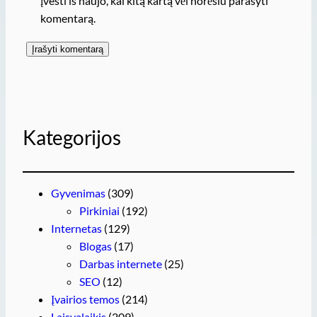
įvesti iš naujo, kai kitą kartą vėl norėsiu parašyti
komentarą.
Kategorijos
Gyvenimas
(309)
Pirkiniai
(192)
Internetas
(129)
Blogas
(17)
Darbas internete
(25)
SEO
(12)
Įvairios temos
(214)
Laisvalaikis
(209)