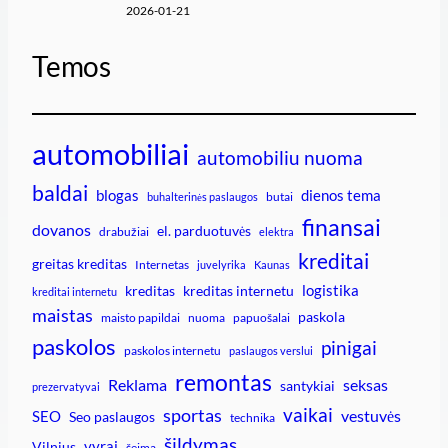
2026-01-21
Temos
automobiliai
automobiliu nuoma
baldai
blogas
dienos tema
butai
buhalterinės paslaugos
finansai
dovanos
el. parduotuvės
drabužiai
elektra
kreditai
greitas kreditas
Internetas
juvelyrika
Kaunas
logistika
kreditas
kreditas internetu
kreditai internetu
maistas
paskola
maisto papildai
nuoma
papuošalai
paskolos
pinigai
paskolos internetu
paslaugos verslui
remontas
Reklama
seksas
santykiai
prezervatyvai
vaikai
sportas
vestuvės
SEO
Seo paslaugos
technika
šildymas
vyrai
Vilnius
šeima