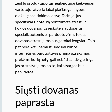
ženklų produktai, o tai neabejotinai kiekvienam
vartotojui atveria labai plačias galimybes ir
didžiulę pasirinkimo laisvę. Todėl jei jūs
specifiškai žinote, ką norėtumėte atrasti ir
kokios dovanos jūs ieškote, naudojantis
specializuotomis el. parduotuvėmis tokias
dovanas atrasti jums bus gerokai lengviau. Taip
pat nereikėtų pamiršti, kad kai kurios
internetinės parduotuvės priima užsakymus
prekėms, kurių netgi gali nebūti sandėlyje, ir gali
jas pristatyti jums po to, kai atsargos bus
papildytos.
Siųsti dovanas
paprasta