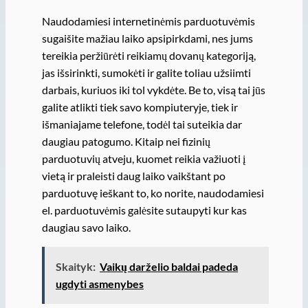
Naudodamiesi internetinėmis parduotuvėmis
sugaišite mažiau laiko apsipirkdami, nes jums
tereikia peržiūrėti reikiamų dovanų kategoriją,
jas išsirinkti, sumokėti ir galite toliau užsiimti
darbais, kuriuos iki tol vykdėte. Be to, visą tai jūs
galite atlikti tiek savo kompiuteryje, tiek ir
išmaniajame telefone, todėl tai suteikia dar
daugiau patogumo. Kitaip nei fizinių
parduotuvių atveju, kuomet reikia važiuoti į
vietą ir praleisti daug laiko vaikštant po
parduotuvę ieškant to, ko norite, naudodamiesi
el. parduotuvėmis galėsite sutaupyti kur kas
daugiau savo laiko.
Skaityk:
Vaikų darželio baldai padeda
ugdyti asmenybes