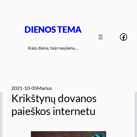
Eiti
prie
turinio
DIENOS TEMA
Face
Kaip diena, taip naujiena…
2021-10-05
Marius
Krikštynų dovanos
paieškos internetu