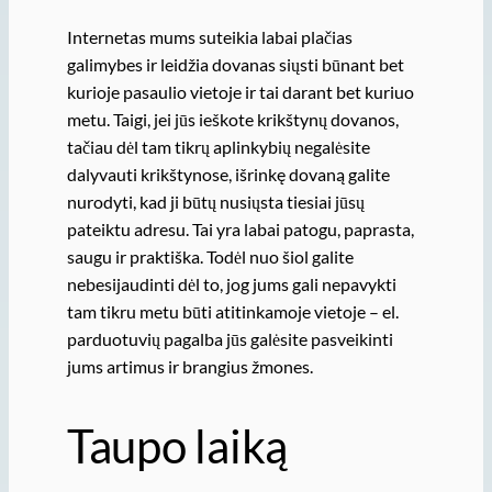
Internetas mums suteikia labai plačias
galimybes ir leidžia dovanas siųsti būnant bet
kurioje pasaulio vietoje ir tai darant bet kuriuo
metu. Taigi, jei jūs ieškote krikštynų dovanos,
tačiau dėl tam tikrų aplinkybių negalėsite
dalyvauti krikštynose, išrinkę dovaną galite
nurodyti, kad ji būtų nusiųsta tiesiai jūsų
pateiktu adresu. Tai yra labai patogu, paprasta,
saugu ir praktiška. Todėl nuo šiol galite
nebesijaudinti dėl to, jog jums gali nepavykti
tam tikru metu būti atitinkamoje vietoje – el.
parduotuvių pagalba jūs galėsite pasveikinti
jums artimus ir brangius žmones.
Taupo laiką