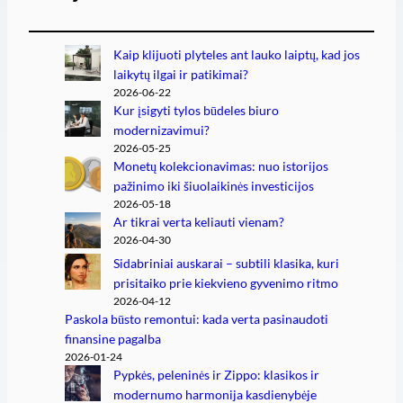
Kaip klijuoti plyteles ant lauko laiptų, kad jos
laikytų ilgai ir patikimai?
2026-06-22
Kur įsigyti tylos būdeles biuro
modernizavimui?
2026-05-25
Monetų kolekcionavimas: nuo istorijos
pažinimo iki šiuolaikinės investicijos
2026-05-18
Ar tikrai verta keliauti vienam?
2026-04-30
Sidabriniai auskarai – subtili klasika, kuri
prisitaiko prie kiekvieno gyvenimo ritmo
2026-04-12
Paskola būsto remontui: kada verta pasinaudoti
finansine pagalba
2026-01-24
Pypkės, peleninės ir Zippo: klasikos ir
modernumo harmonija kasdienybėje