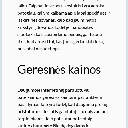
laiku. Taip pat internetu apsipirkti yra gerokai
patogiau, kai yra kalbama apie labai specifines ir
išskirtines dovanas, kaip kad jau minėtos
krikštynų dovanos, todėl jei naudositės
šiuolaikiškais apsipirkimo būdais, galite būti
tikri, kad atrasti tai, kas jums geriausiai tinka,
bus labai nesudėtinga.
Geresnės kainos
Daugumoje internetinių parduotuvių
pateikiamos geresnės kainos ir patrauklesni
pasiūlymai. Taip yra todėl, kad dauguma prekių
pristatomos tiesiai iš gamintojų, nedalyvaujant
tarpininkams. Taip pat sutaupote pinigų,
kuriuos būtumėte išleidę degalams ir