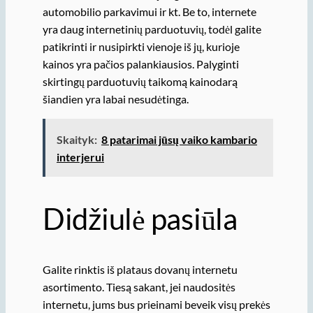
automobilio parkavimui ir kt. Be to, internete
yra daug internetinių parduotuvių, todėl galite
patikrinti ir nusipirkti vienoje iš jų, kurioje
kainos yra pačios palankiausios. Palyginti
skirtingų parduotuvių taikomą kainodarą
šiandien yra labai nesudėtinga.
Skaityk:
8 patarimai jūsų vaiko kambario
interjerui
Didžiulė pasiūla
Galite rinktis iš plataus dovanų internetu
asortimento. Tiesą sakant, jei naudositės
internetu, jums bus prieinami beveik visų prekės