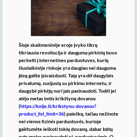
Šioje skaitmeninėje eroje įvyko tikrų
tikriausia revoliucija ir dauguma pirkinių buvo
perkelti į internetines parduotuves, kurių
šiuolaikinėje rinkoje yra daugiau nei dauguma
jūsų galite įsivaizduoti. Taip yra dėl daugybės
privalumų, susijusių su pirkimu internetu, ir
daugybė pirkėjų nori jais pasinaudoti. Todėl jei
atėjo metas imtis krikštynų dovanos
(
https://kolje.lt/krikstynu-dovanos?
product_list_limit=36
) paieškų, tačiau nežinote
nei vienos fizinės parduotuvės, kurioje
galėtumėte ieškoti tokių dovanų, dabar būtų
pats metas pasinaudoti el. parduotuvėmis. O