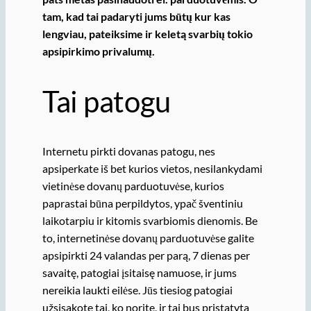
tam, kad tai padaryti jums būtų kur kas
lengviau, pateiksime ir keletą svarbių tokio
apsipirkimo privalumų.
Tai patogu
Internetu pirkti dovanas patogu, nes
apsiperkate iš bet kurios vietos, nesilankydami
vietinėse dovanų parduotuvėse, kurios
paprastai būna perpildytos, ypač šventiniu
laikotarpiu ir kitomis svarbiomis dienomis. Be
to, internetinėse dovanų parduotuvėse galite
apsipirkti 24 valandas per parą, 7 dienas per
savaitę, patogiai įsitaisę namuose, ir jums
nereikia laukti eilėse. Jūs tiesiog patogiai
užsisakote tai, ko norite, ir tai bus pristatyta