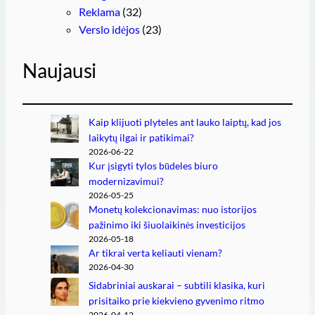
Reklama
(32)
Verslo idėjos
(23)
Naujausi
Kaip klijuoti plyteles ant lauko laiptų, kad jos
laikytų ilgai ir patikimai?
2026-06-22
Kur įsigyti tylos būdeles biuro
modernizavimui?
2026-05-25
Monetų kolekcionavimas: nuo istorijos
pažinimo iki šiuolaikinės investicijos
2026-05-18
Ar tikrai verta keliauti vienam?
2026-04-30
Sidabriniai auskarai – subtili klasika, kuri
prisitaiko prie kiekvieno gyvenimo ritmo
2026-04-12