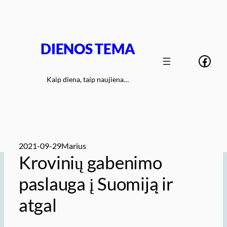
Eiti
prie
turinio
DIENOS TEMA
Face
Kaip diena, taip naujiena…
2021-09-29
Marius
Krovinių gabenimo
paslauga į Suomiją ir
atgal