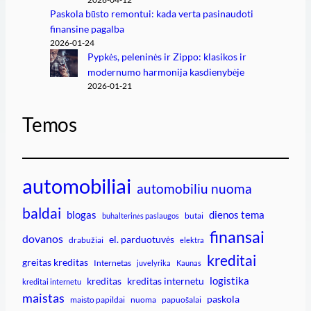
Paskola būsto remontui: kada verta pasinaudoti
finansine pagalba
2026-01-24
Pypkės, peleninės ir Zippo: klasikos ir
modernumo harmonija kasdienybėje
2026-01-21
Temos
automobiliai
automobiliu nuoma
baldai
blogas
dienos tema
butai
buhalterinės paslaugos
finansai
dovanos
el. parduotuvės
drabužiai
elektra
kreditai
greitas kreditas
Internetas
juvelyrika
Kaunas
logistika
kreditas
kreditas internetu
kreditai internetu
maistas
paskola
maisto papildai
nuoma
papuošalai