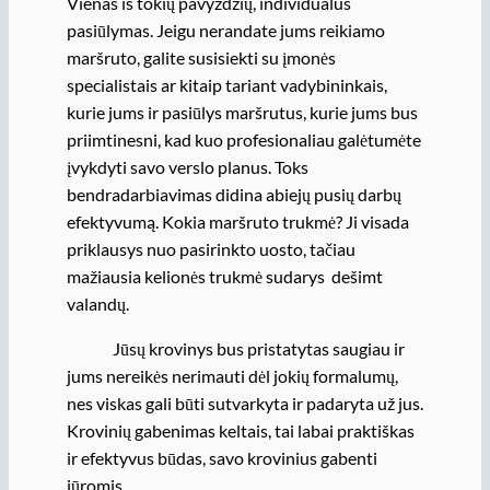
Vienas iš tokių pavyzdžių, individualus
pasiūlymas. Jeigu nerandate jums reikiamo
maršruto, galite susisiekti su įmonės
specialistais ar kitaip tariant vadybininkais,
kurie jums ir pasiūlys maršrutus, kurie jums bus
priimtinesni, kad kuo profesionaliau galėtumėte
įvykdyti savo verslo planus. Toks
bendradarbiavimas didina abiejų pusių darbų
efektyvumą. Kokia maršruto trukmė? Ji visada
priklausys nuo pasirinkto uosto, tačiau
mažiausia kelionės trukmė sudarys dešimt
valandų.
Jūsų krovinys bus pristatytas saugiau ir
jums nereikės nerimauti dėl jokių formalumų,
nes viskas gali būti sutvarkyta ir padaryta už jus.
Krovinių gabenimas keltais, tai labai praktiškas
ir efektyvus būdas, savo krovinius gabenti
jūromis .