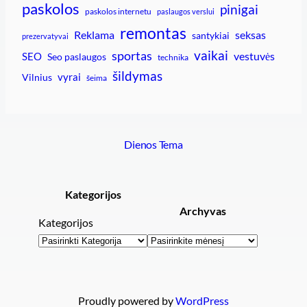
paskolos
pinigai
paskolos internetu
paslaugos verslui
remontas
Reklama
seksas
santykiai
prezervatyvai
vaikai
sportas
vestuvės
SEO
Seo paslaugos
technika
šildymas
vyrai
Vilnius
šeima
Dienos Tema
Kategorijos
Archyvas
Kategorijos
Archyvai
Proudly powered by
WordPress