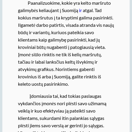
Paanalizuokime, kokie yra kelto maršruto
galimybės keliaujant į Suomiją
ir
atgal. Tad
kokius maršrutus į ta kryptimi galima pasirinkti.
Ilgametė darbo patirtis, visada atranda vis naujų
būdų ir variantų, kuriuos pateikia savo
klientams kaip galimybę pasirinkti, kad jų
kroviniai būtų nugabenti į patogiausią vieta.
Įmonė siūlo rinktis ne tik iš kelių maršrutų,
tačiau ir labai lanksčius keltų išvykimų ir
atvykimų grafikus. Norintiems gabenti
krovinius iš arba į Suomiją, galite rinktis iš
keleto uostų pasirinkimo.
Įdomiausia tai, kad tokias paslaugas
vykdančios įmonės nori plėsti savo užimamą
veiklą ir kuo efektyviau ją pateikti savo
klientams, sukurdami itin palankias sąlygas
plėsti jiems savo verslą ar gerinti jo sąlygas.