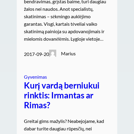
bendravimas, grįstas baime, turi daugiau
žalos nei naudos. Anot specialistų,
skatinimas – sėkmingo auklėjimo
garantas. Visgi, kartais tėveliai vaiko
skatinimą painioja su apdovanojimais ir
mielomis dovanėlėmis. Lygioje vietoje…
Marius
2017-09-20
Gyvenimas
Kurį vardą berniukui
rinktis: Irmantas ar
Rimas?
Greitai gims mažylis? Neabejojame, kad
dabar turite daugiau rūpesčių, nei