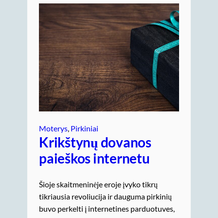
Moterys
, 
Pirkiniai
Krikštynų dovanos
paieškos internetu
Šioje skaitmeninėje eroje įvyko tikrų
tikriausia revoliucija ir dauguma pirkinių
buvo perkelti į internetines parduotuves,