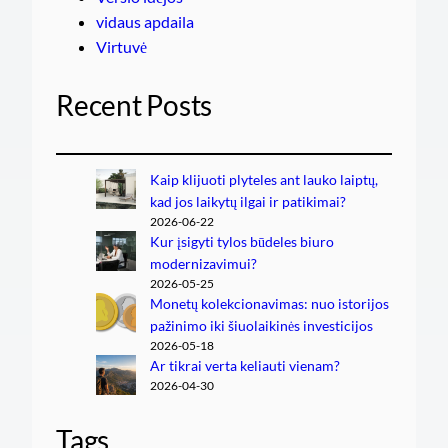
vidaus apdaila
Virtuvė
Recent Posts
Kaip klijuoti plyteles ant lauko laiptų,
kad jos laikytų ilgai ir patikimai?
2026-06-22
Kur įsigyti tylos būdeles biuro
modernizavimui?
2026-05-25
Monetų kolekcionavimas: nuo istorijos
pažinimo iki šiuolaikinės investicijos
2026-05-18
Ar tikrai verta keliauti vienam?
2026-04-30
Tags