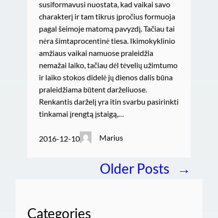
susiformavusi nuostata, kad vaikai savo
charakterį ir tam tikrus įpročius formuoja
pagal šeimoje matomą pavyzdį. Tačiau tai
nėra šimtaprocentinė tiesa. Ikimokyklinio
amžiaus vaikai namuose praleidžia
nemažai laiko, tačiau dėl tėvelių užimtumo
ir laiko stokos didelė jų dienos dalis būna
praleidžiama būtent darželiuose.
Renkantis darželį yra itin svarbu pasirinkti
tinkamai įrengtą įstaigą,…
Marius
2016-12-10
Older Posts
→
Categories