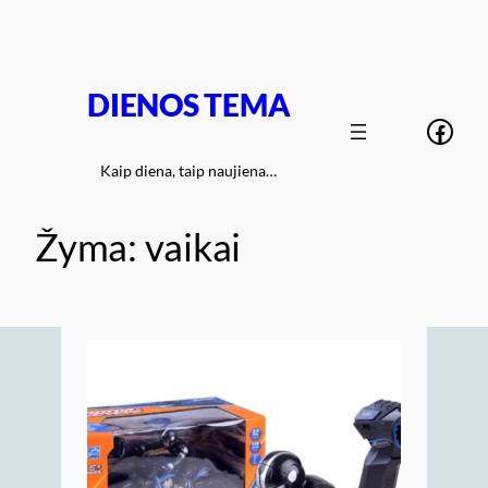
Eiti
prie
turinio
DIENOS TEMA
Face
Kaip diena, taip naujiena…
Žyma:
vaikai