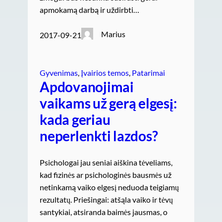
apmokamą darbą ir uždirbti…
Marius
2017-09-21
Gyvenimas
, 
Įvairios temos
, 
Patarimai
Apdovanojimai
vaikams už gerą elgesį:
kada geriau
neperlenkti lazdos?
Psichologai jau seniai aiškina tėveliams,
kad fizinės ar psichologinės bausmės už
netinkamą vaiko elgesį neduoda teigiamų
rezultatų. Priešingai: atšąla vaiko ir tėvų
santykiai, atsiranda baimės jausmas, o