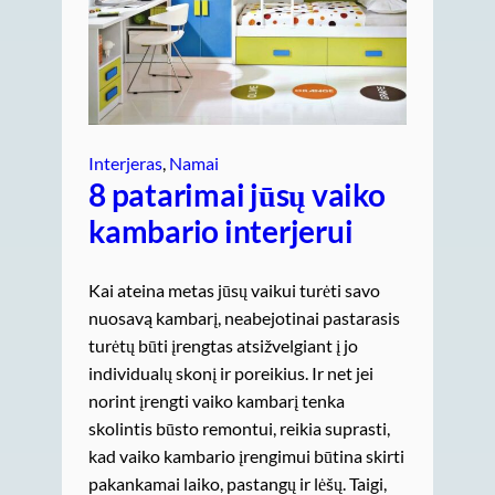
Interjeras
, 
Namai
8 patarimai jūsų vaiko
kambario interjerui
Kai ateina metas jūsų vaikui turėti savo
nuosavą kambarį, neabejotinai pastarasis
turėtų būti įrengtas atsižvelgiant į jo
individualų skonį ir poreikius. Ir net jei
norint įrengti vaiko kambarį tenka
skolintis būsto remontui, reikia suprasti,
kad vaiko kambario įrengimui būtina skirti
pakankamai laiko, pastangų ir lėšų. Taigi,