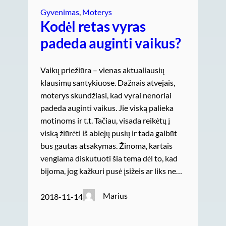
Gyvenimas
, 
Moterys
Kodėl retas vyras
padeda auginti vaikus?
Vaikų priežiūra – vienas aktualiausių
klausimų santykiuose. Dažnais atvejais,
moterys skundžiasi, kad vyrai nenoriai
padeda auginti vaikus. Jie viską palieka
motinoms ir t.t. Tačiau, visada reikėtų į
viską žiūrėti iš abiejų pusių ir tada galbūt
bus gautas atsakymas. Žinoma, kartais
vengiama diskutuoti šia tema dėl to, kad
bijoma, jog kažkuri pusė įsižeis ar liks ne…
Marius
2018-11-14