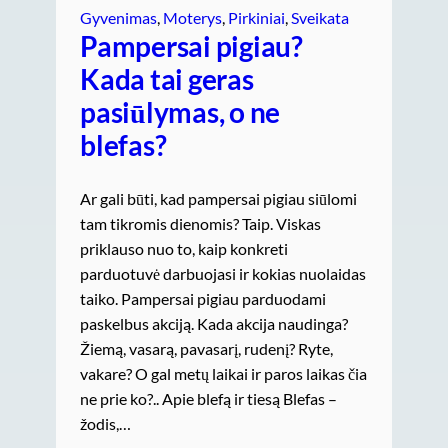
Gyvenimas
, 
Moterys
, 
Pirkiniai
, 
Sveikata
Pampersai pigiau?
Kada tai geras
pasiūlymas, o ne
blefas?
Ar gali būti, kad pampersai pigiau siūlomi
tam tikromis dienomis? Taip. Viskas
priklauso nuo to, kaip konkreti
parduotuvė darbuojasi ir kokias nuolaidas
taiko. Pampersai pigiau parduodami
paskelbus akciją. Kada akcija naudinga?
Žiemą, vasarą, pavasarį, rudenį? Ryte,
vakare? O gal metų laikai ir paros laikas čia
ne prie ko?.. Apie blefą ir tiesą Blefas –
žodis,…