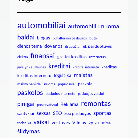
automobiliai
automobiliu nuoma
baldai
blogas
butai
buhalterinės paslaugos
dovanos
dienos tema
el. parduotuvės
drabužiai
finansai
greitas kreditas
Internetas
elektra
kreditai
kreditas
juvelyrika
Kaunas
kreditai internetu
maistas
logistika
kreditas internetu
paskola
maisto papildai
nuoma
papuošalai
paskolos
paskolos internetu
paslaugos verslui
remontas
pinigai
Reklama
prezervatyvai
sportas
seksas
SEO
santykiai
Seo paslaugos
vaikai
vestuvės
vyrai
Vilnius
technika
šeima
šildymas