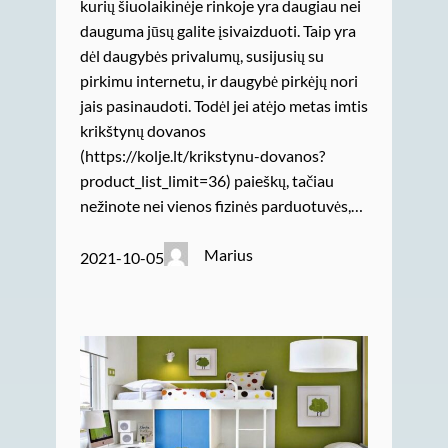
kurių šiuolaikinėje rinkoje yra daugiau nei
dauguma jūsų galite įsivaizduoti. Taip yra
dėl daugybės privalumų, susijusių su
pirkimu internetu, ir daugybė pirkėjų nori
jais pasinaudoti. Todėl jei atėjo metas imtis
krikštynų dovanos
(https://kolje.lt/krikstynu-dovanos?
product_list_limit=36) paieškų, tačiau
nežinote nei vienos fizinės parduotuvės,…
Marius
2021-10-05