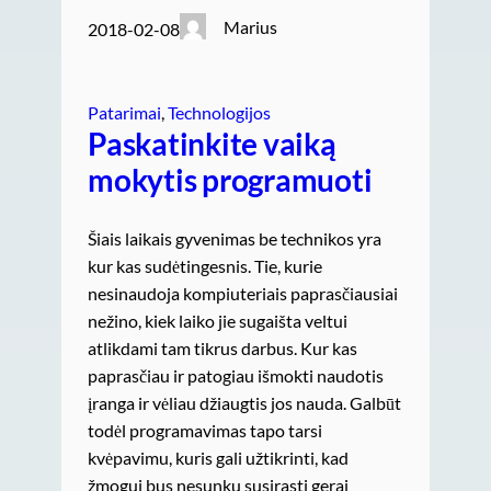
Marius
2018-02-08
Patarimai
, 
Technologijos
Paskatinkite vaiką
mokytis programuoti
Šiais laikais gyvenimas be technikos yra
kur kas sudėtingesnis. Tie, kurie
nesinaudoja kompiuteriais paprasčiausiai
nežino, kiek laiko jie sugaišta veltui
atlikdami tam tikrus darbus. Kur kas
paprasčiau ir patogiau išmokti naudotis
įranga ir vėliau džiaugtis jos nauda. Galbūt
todėl programavimas tapo tarsi
kvėpavimu, kuris gali užtikrinti, kad
žmogui bus nesunku susirasti gerai