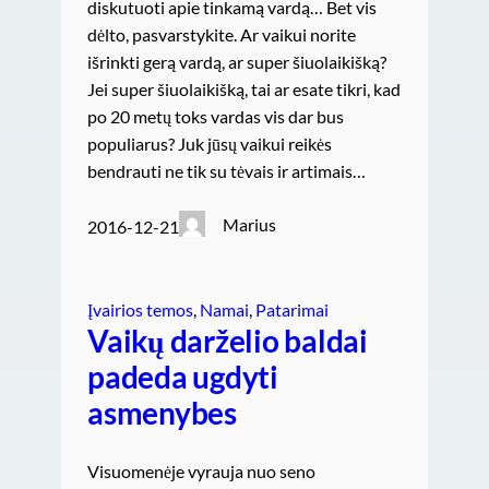
diskutuoti apie tinkamą vardą… Bet vis
dėlto, pasvarstykite. Ar vaikui norite
išrinkti gerą vardą, ar super šiuolaikišką?
Jei super šiuolaikišką, tai ar esate tikri, kad
po 20 metų toks vardas vis dar bus
populiarus? Juk jūsų vaikui reikės
bendrauti ne tik su tėvais ir artimais…
Marius
2016-12-21
Įvairios temos
, 
Namai
, 
Patarimai
Vaikų darželio baldai
padeda ugdyti
asmenybes
Visuomenėje vyrauja nuo seno