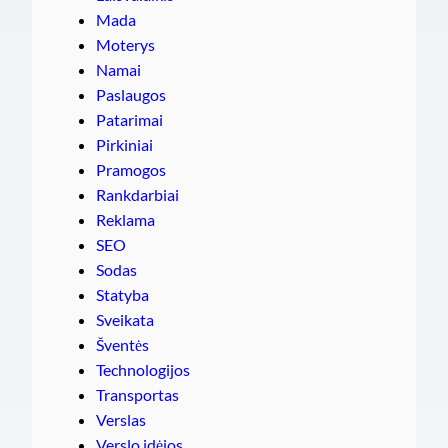
Mada
Moterys
Namai
Paslaugos
Patarimai
Pirkiniai
Pramogos
Rankdarbiai
Reklama
SEO
Sodas
Statyba
Sveikata
Šventės
Technologijos
Transportas
Verslas
Verslo idėjos