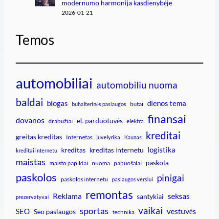
modernumo harmonija kasdienybėje
2026-01-21
Temos
automobiliai
automobiliu nuoma
baldai
blogas
dienos tema
butai
buhalterinės paslaugos
finansai
dovanos
el. parduotuvės
drabužiai
elektra
kreditai
greitas kreditas
Internetas
juvelyrika
Kaunas
logistika
kreditas
kreditas internetu
kreditai internetu
maistas
paskola
maisto papildai
nuoma
papuošalai
paskolos
pinigai
paskolos internetu
paslaugos verslui
remontas
Reklama
seksas
santykiai
prezervatyvai
vaikai
sportas
vestuvės
SEO
Seo paslaugos
technika