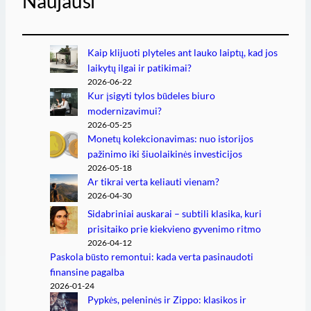
Naujausi
Kaip klijuoti plyteles ant lauko laiptų, kad jos
laikytų ilgai ir patikimai?
2026-06-22
Kur įsigyti tylos būdeles biuro
modernizavimui?
2026-05-25
Monetų kolekcionavimas: nuo istorijos
pažinimo iki šiuolaikinės investicijos
2026-05-18
Ar tikrai verta keliauti vienam?
2026-04-30
Sidabriniai auskarai – subtili klasika, kuri
prisitaiko prie kiekvieno gyvenimo ritmo
2026-04-12
Paskola būsto remontui: kada verta pasinaudoti
finansine pagalba
2026-01-24
Pypkės, peleninės ir Zippo: klasikos ir