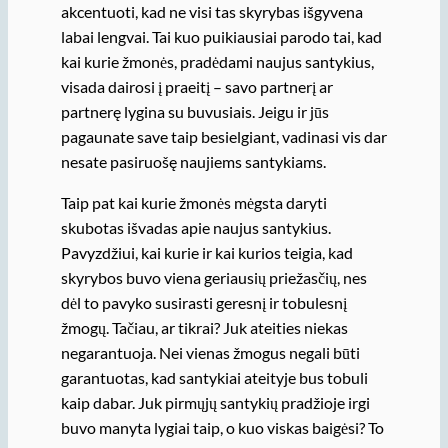
akcentuoti, kad ne visi tas skyrybas išgyvena
labai lengvai. Tai kuo puikiausiai parodo tai, kad
kai kurie žmonės, pradėdami naujus santykius,
visada dairosi į praeitį – savo partnerį ar
partnerę lygina su buvusiais. Jeigu ir jūs
pagaunate save taip besielgiant, vadinasi vis dar
nesate pasiruošę naujiems santykiams.
Taip pat kai kurie žmonės mėgsta daryti
skubotas išvadas apie naujus santykius.
Pavyzdžiui, kai kurie ir kai kurios teigia, kad
skyrybos buvo viena geriausių priežasčių, nes
dėl to pavyko susirasti geresnį ir tobulesnį
žmogų. Tačiau, ar tikrai? Juk ateities niekas
negarantuoja. Nei vienas žmogus negali būti
garantuotas, kad santykiai ateityje bus tobuli
kaip dabar. Juk pirmųjų santykių pradžioje irgi
buvo manyta lygiai taip, o kuo viskas baigėsi? To