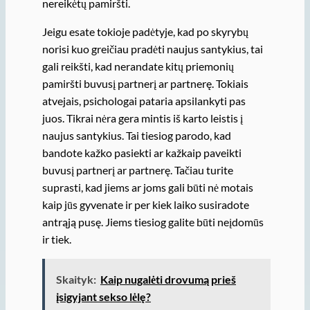
nereikėtų pamiršti.
Jeigu esate tokioje padėtyje, kad po skyrybų
norisi kuo greičiau pradėti naujus santykius, tai
gali reikšti, kad nerandate kitų priemonių
pamiršti buvusį partnerį ar partnerę. Tokiais
atvejais, psichologai pataria apsilankyti pas
juos. Tikrai nėra gera mintis iš karto leistis į
naujus santykius. Tai tiesiog parodo, kad
bandote kažko pasiekti ar kažkaip paveikti
buvusį partnerį ar partnerę. Tačiau turite
suprasti, kad jiems ar joms gali būti nė motais
kaip jūs gyvenate ir per kiek laiko susiradote
antrąją pusę. Jiems tiesiog galite būti neįdomūs
ir tiek.
Skaityk:
Kaip nugalėti drovumą prieš
įsigyjant sekso lėlę?