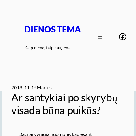
Eiti
prie
turinio
DIENOS TEMA
Face
Kaip diena, taip naujiena…
2018-11-15
Marius
Ar santykiai po skyrybų
visada būna puikūs?
Dažnai vyrauja nuomonė, kad esant