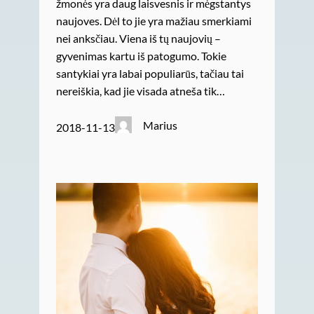
žmonės yra daug laisvesnis ir mėgstantys
naujoves. Dėl to jie yra mažiau smerkiami
nei anksčiau. Viena iš tų naujovių –
gyvenimas kartu iš patogumo. Tokie
santykiai yra labai populiarūs, tačiau tai
nereiškia, kad jie visada atneša tik…
Marius
2018-11-13