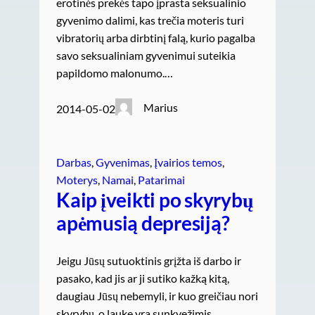
erotinės prekės tapo įprasta seksualinio
gyvenimo dalimi, kas trečia moteris turi
vibratorių arba dirbtinį falą, kurio pagalba
savo seksualiniam gyvenimui suteikia
papildomo malonumo.…
Marius
2014-05-02
Darbas
, 
Gyvenimas
, 
Įvairios temos
, 
Moterys
, 
Namai
, 
Patarimai
Kaip įveikti po skyrybų
apėmusią depresiją?
Jeigu Jūsų sutuoktinis grįžta iš darbo ir
pasako, kad jis ar ji sutiko kažką kitą,
daugiau Jūsų nebemyli, ir kuo greičiau nori
skyrybų, o lauke yra sunkvežimis,