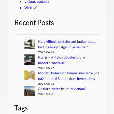
vidaus apdaila
Virtuvė
Recent Posts
Kaip klijuoti plyteles ant lauko laiptų,
kad jos laikytų ilgai ir patikimai?
2026-06-22
Kur įsigyti tylos būdeles biuro
modernizavimui?
2026-05-25
Monetų kolekcionavimas: nuo istorijos
pažinimo iki šiuolaikinės investicijos
2026-05-18
Ar tikrai verta keliauti vienam?
2026-04-30
Tags