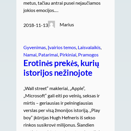
metus, tačiau antrai pusei nejaučiamos
jokios emocijos.…
Marius
2018-11-13
Gyvenimas
, 
Įvairios temos
, 
Laisvalaikis
, 
Namai
, 
Patarimai
, 
Pirkiniai
, 
Pramogos
Erotinės prekės, kurių
istorijos nežinojote
„Wall street“ makleriai, „Apple“,
„Microsoft“ gali eiti po velnių, seksas ir
mirtis – geriausias ir pelningiausias
verslas per visą žmonijos istoriją. „Play
boy“ įkūrėjas Hugh Hefneris iš sekso
rinkos susikrovė milijonus. Šiandien