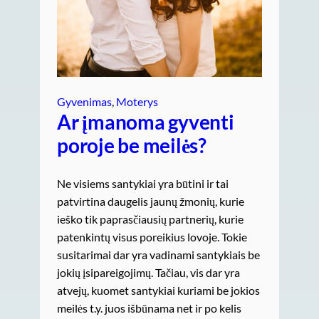
Gyvenimas
, 
Moterys
Ar įmanoma gyventi
poroje be meilės?
Ne visiems santykiai yra būtini ir tai
patvirtina daugelis jaunų žmonių, kurie
ieško tik paprasčiausių partnerių, kurie
patenkintų visus poreikius lovoje. Tokie
susitarimai dar yra vadinami santykiais be
jokių įsipareigojimų. Tačiau, vis dar yra
atvejų, kuomet santykiai kuriami be jokios
meilės t.y. juos išbūnama net ir po kelis