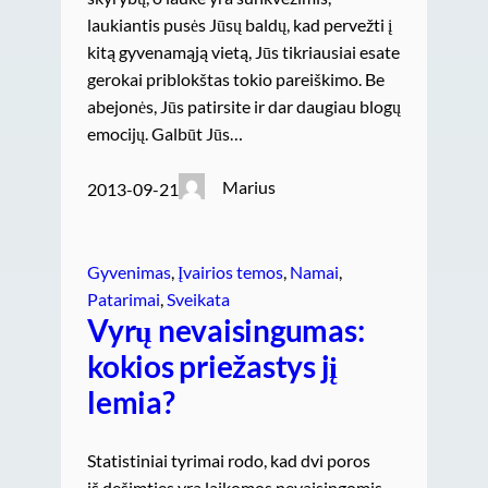
laukiantis pusės Jūsų baldų, kad pervežti į
kitą gyvenamąją vietą, Jūs tikriausiai esate
gerokai priblokštas tokio pareiškimo. Be
abejonės, Jūs patirsite ir dar daugiau blogų
emocijų. Galbūt Jūs…
Marius
2013-09-21
Gyvenimas
, 
Įvairios temos
, 
Namai
, 
Patarimai
, 
Sveikata
Vyrų nevaisingumas:
kokios priežastys jį
lemia?
Statistiniai tyrimai rodo, kad dvi poros
iš dešimties yra laikomos nevaisingomis.