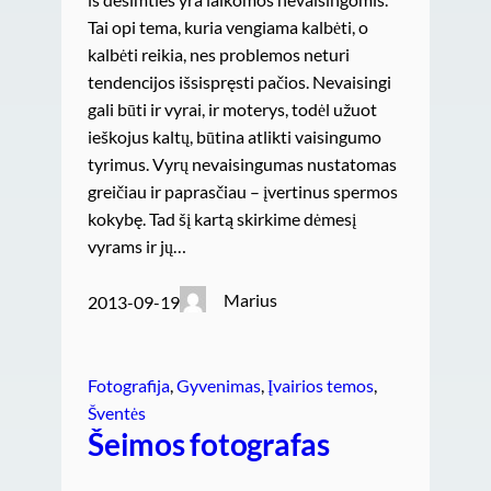
Tai opi tema, kuria vengiama kalbėti, o
kalbėti reikia, nes problemos neturi
tendencijos išsispręsti pačios. Nevaisingi
gali būti ir vyrai, ir moterys, todėl užuot
ieškojus kaltų, būtina atlikti vaisingumo
tyrimus. Vyrų nevaisingumas nustatomas
greičiau ir paprasčiau – įvertinus spermos
kokybę. Tad šį kartą skirkime dėmesį
vyrams ir jų…
Marius
2013-09-19
Fotografija
, 
Gyvenimas
, 
Įvairios temos
, 
Šventės
Šeimos fotografas