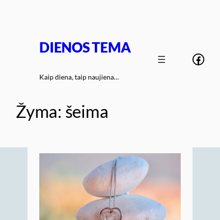
Eiti
prie
turinio
DIENOS TEMA
Face
Kaip diena, taip naujiena…
Žyma:
šeima