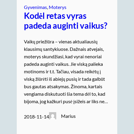
Gyvenimas
, 
Moterys
Kodėl retas vyras
padeda auginti vaikus?
Vaikų priežiūra – vienas aktualiausių
klausimų santykiuose. Dažnais atvejais,
moterys skundžiasi, kad vyrai nenoriai
padeda auginti vaikus. Jie viską palieka
motinoms ir t.t. Tačiau, visada reikėtų į
viską žiūrėti iš abiejų pusių ir tada galbūt
bus gautas atsakymas. Žinoma, kartais
vengiama diskutuoti šia tema dėl to, kad
bijoma, jog kažkuri pusė įsižeis ar liks ne…
Marius
2018-11-14