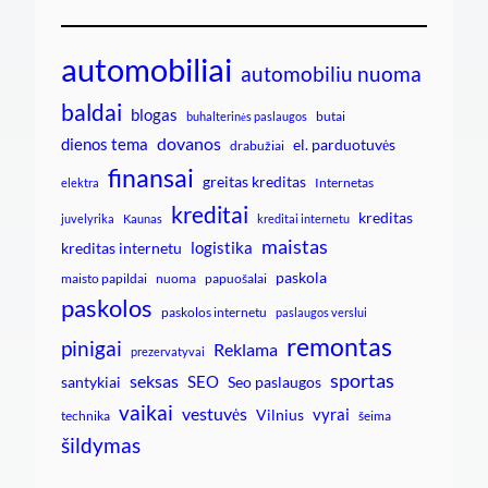
automobiliai
automobiliu nuoma
baldai
blogas
butai
buhalterinės paslaugos
dovanos
dienos tema
el. parduotuvės
drabužiai
finansai
greitas kreditas
Internetas
elektra
kreditai
kreditas
juvelyrika
Kaunas
kreditai internetu
maistas
logistika
kreditas internetu
paskola
maisto papildai
nuoma
papuošalai
paskolos
paskolos internetu
paslaugos verslui
remontas
pinigai
Reklama
prezervatyvai
sportas
seksas
SEO
santykiai
Seo paslaugos
vaikai
vestuvės
vyrai
Vilnius
technika
šeima
šildymas