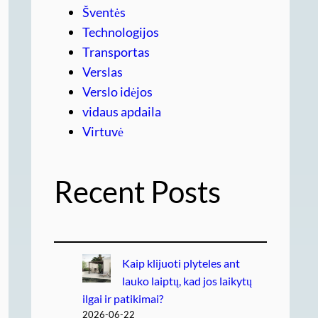
Šventės
Technologijos
Transportas
Verslas
Verslo idėjos
vidaus apdaila
Virtuvė
Recent Posts
Kaip klijuoti plyteles ant
lauko laiptų, kad jos laikytų
ilgai ir patikimai?
2026-06-22