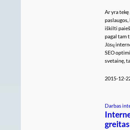
Ar yra tekę
paslaugos, 
iškilti pai
pagal tam t
Jūsų intern
SEO optimi
svetainę, t
2015-12-2
Darbas int
Interne
greitas