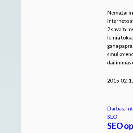
Nemažai in
interneto s
2 savaitėms
lemia tokia
gana papras
smulkmenos
dailinimas
2015-02-1
Darbas
, 
In
SEO
SEO opt