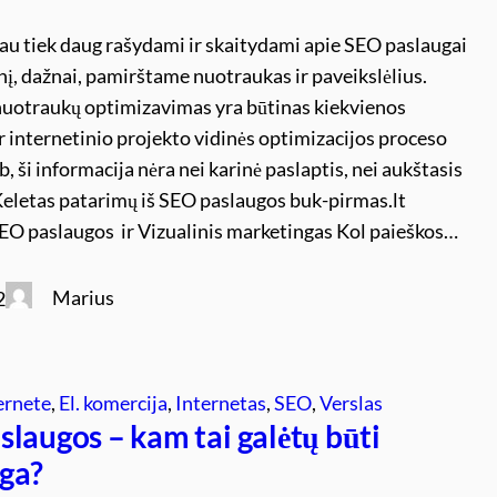
iau tiek daug rašydami ir skaitydami apie SEO paslaugai
nį, dažnai, pamirštame nuotraukas ir paveikslėlius.
uotraukų optimizavimas yra būtinas kiekvienos
r internetinio projekto vidinės optimizacijos proceso
b, ši informacija nėra nei karinė paslaptis, nei aukštasis
Keletas patarimų iš SEO paslaugos buk-pirmas.lt
SEO paslaugos ir Vizualinis marketingas Kol paieškos…
Marius
2
ernete
, 
El. komercija
, 
Internetas
, 
SEO
, 
Verslas
laugos – kam tai galėtų būti
ga?