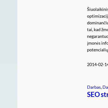
Šiuolaikini
optimizacij
dominančius
tai, kad žm
negarantuoj
įmonės info
potencialių
2014-02-1
Darbas
, 
Da
SEO str