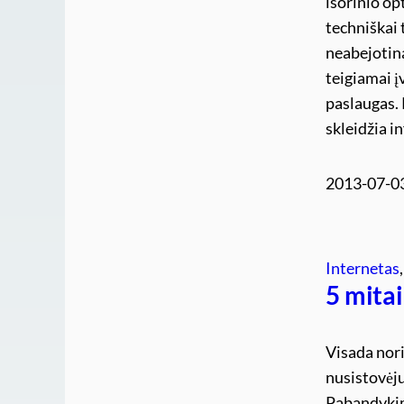
išorinio op
techniškai 
neabejotina
teigiamai į
paslaugas. 
skleidžia i
2013-07-0
Internetas
,
5 mita
Visada nori
nusistovėju
Pabandykim