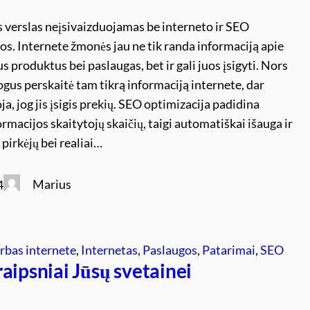
s verslas neįsivaizduojamas be interneto ir SEO
os. Internete žmonės jau ne tik randa informaciją apie
 produktus bei paslaugas, bet ir gali juos įsigyti. Nors
ogus perskaitė tam tikrą informaciją internete, dar
a, jog jis įsigis prekių. SEO optimizacija padidina
rmacijos skaitytojų skaičių, taigi automatiškai išauga ir
 pirkėjų bei realiai…
Marius
4
rbas internete
, 
Internetas
, 
Paslaugos
, 
Patarimai
, 
SEO
aipsniai Jūsų svetainei