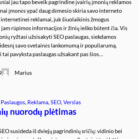
niai jau tapo beveik pagrindine įvairių įmonių reklamos
nai įmonės ypač daug dėmesio skiria savo interneto
r internetinei reklamai, juk šiuolaikinis žmogus
 jam rūpimos informacijos ir žinių ieško būtent čia. Vis
onių ryžtasi užsisakyti SEO paslaugas, siekdamos
didesnį savo svetainės lankomumą ir populiarumą.
i tai pavyksta paslaugas užsakant pas šios…
Marius
9
 
Paslaugos
, 
Reklama
, 
SEO
, 
Verslas
nių nuorodų plėtimas
 SEO susideda iš dviejų pagrindinių sričių: vidinio bei