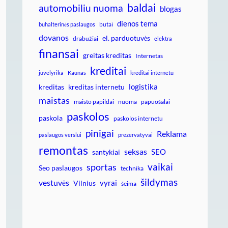
baldai
automobiliu nuoma
blogas
dienos tema
butai
buhalterinės paslaugos
dovanos
el. parduotuvės
drabužiai
elektra
finansai
greitas kreditas
Internetas
kreditai
juvelyrika
Kaunas
kreditai internetu
logistika
kreditas
kreditas internetu
maistas
maisto papildai
nuoma
papuošalai
paskolos
paskola
paskolos internetu
pinigai
Reklama
paslaugos verslui
prezervatyvai
remontas
seksas
SEO
santykiai
vaikai
sportas
Seo paslaugos
technika
šildymas
vestuvės
vyrai
Vilnius
šeima