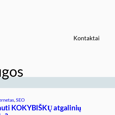
Kontaktai
ugos
ernetas
, 
SEO
auti KOKYBIŠKŲ atgalinių