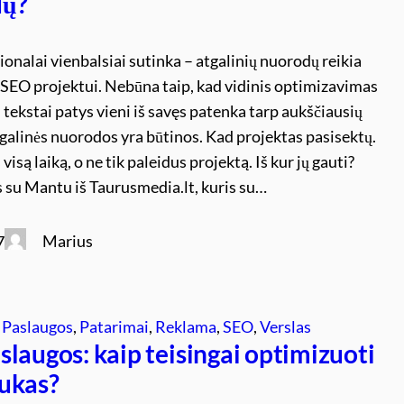
dų?
onalai vienbalsiai sutinka – atgalinių nuorodų reikia
 SEO projektui. Nebūna taip, kad vidinis optimizavimas
i tekstai patys vieni iš savęs patenka tarp aukščiausių
tgalinės nuorodos yra būtinos. Kad projektas pasisektų.
visą laiką, o ne tik paleidus projektą. Iš kur jų gauti?
 su Mantu iš Taurusmedia.lt, kuris su…
Marius
7
 
Paslaugos
, 
Patarimai
, 
Reklama
, 
SEO
, 
Verslas
laugos: kaip teisingai optimizuoti
ukas?