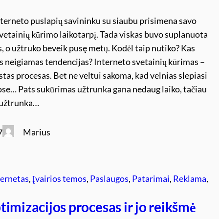
terneto puslapių savininku su siaubu prisimena savo
vetainių kūrimo laikotarpį. Tada viskas buvo suplanuota
, o užtruko beveik pusę metų. Kodėl taip nutiko? Kas
s neigiamas tendencijas? Interneto svetainių kūrimas –
tas procesas. Bet ne veltui sakoma, kad velnias slepiasi
e… Pats sukūrimas užtrunka gana nedaug laiko, tačiau
 užtrunka…
Marius
7
ternetas
, 
Įvairios temos
, 
Paslaugos
, 
Patarimai
, 
Reklama
, 
imizacijos procesas ir jo reikšmė