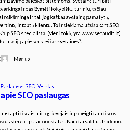
timizavimo paieškos sistemoms. Svetainė turi būti
tvarkinga ir pasižymėti kokybišku turiniu, tačiau
i reikšminga ir tai, jog kažkas svetainę pamatytų,
vertintų ir taptų klientu. To ir siekiama užsisakant SEO
Kaip SEO specialistai (vieni tokių yra www.seoaudit.lt)
nformaciją apie konkrečias svetaines?…
Marius
3
 
Paslaugos
, 
SEO
, 
Verslas
i apie SEO paslaugas
me tapti tikrais mitų griovėjais ir paneigti tam tikrus
sius stereotipus ir nuostatas. Kaip tai saldu… Ir įdomu.
e tai padaryti su plačiajai visuomenei dar nežinoma