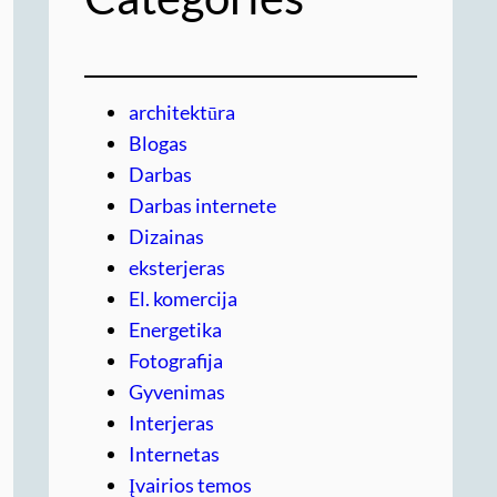
architektūra
Blogas
Darbas
Darbas internete
Dizainas
eksterjeras
El. komercija
Energetika
Fotografija
Gyvenimas
Interjeras
Internetas
Įvairios temos