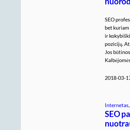
nuoro
SEO profesi
bet kuriam
ir kokybišk
pozicijų. A
Jos būtinos 
Kalbėjomės
2018-03-1
Internetas
,
SEO pas
nuotra