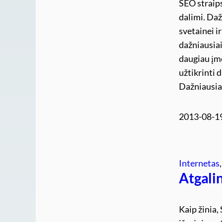
SEO straips
dalimi. Daž
svetainei i
dažniausiai
daugiau įm
užtikrinti 
Dažniausia
2013-08-1
Internetas
,
Atgali
Kaip žinia,