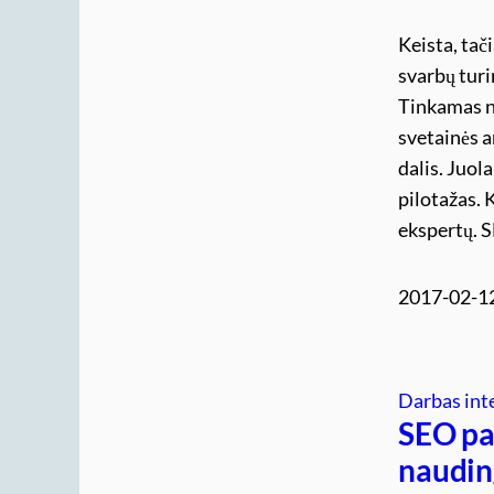
Keista, tač
svarbų turi
Tinkamas n
svetainės a
dalis. Juola
pilotažas. 
ekspertų. 
2017-02-1
Darbas int
SEO pas
naudin