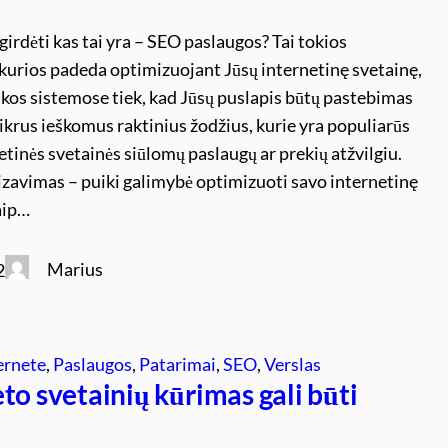
 girdėti kas tai yra – SEO paslaugos? Tai tokios
kurios padeda optimizuojant Jūsų internetinę svetainę,
eškos sistemose tiek, kad Jūsų puslapis būtų pastebimas
ikrus ieškomus raktinius žodžius, kurie yra populiarūs
etinės svetainės siūlomų paslaugų ar prekių atžvilgiu.
zavimas – puiki galimybė optimizuoti savo internetinę
aip…
Marius
2
ernete
, 
Paslaugos
, 
Patarimai
, 
SEO
, 
Verslas
to svetainių kūrimas gali būti