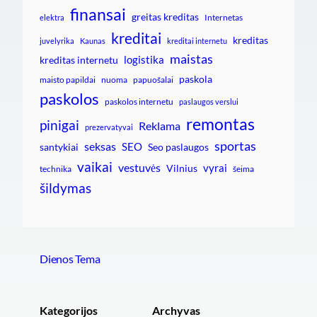
finansai
greitas kreditas
Internetas
elektra
kreditai
kreditas
juvelyrika
Kaunas
kreditai internetu
maistas
logistika
kreditas internetu
paskola
maisto papildai
nuoma
papuošalai
paskolos
paskolos internetu
paslaugos verslui
remontas
pinigai
Reklama
prezervatyvai
sportas
seksas
SEO
santykiai
Seo paslaugos
vaikai
vestuvės
vyrai
Vilnius
technika
šeima
šildymas
Dienos Tema
Kategorijos
Archyvas