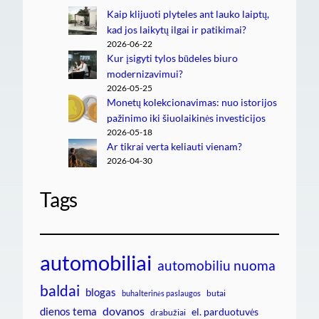
Kaip klijuoti plyteles ant lauko laiptų,
kad jos laikytų ilgai ir patikimai?
2026-06-22
Kur įsigyti tylos būdeles biuro
modernizavimui?
2026-05-25
Monetų kolekcionavimas: nuo istorijos
pažinimo iki šiuolaikinės investicijos
2026-05-18
Ar tikrai verta keliauti vienam?
2026-04-30
Tags
automobiliai
automobiliu nuoma
baldai
blogas
butai
buhalterinės paslaugos
dovanos
dienos tema
el. parduotuvės
drabužiai