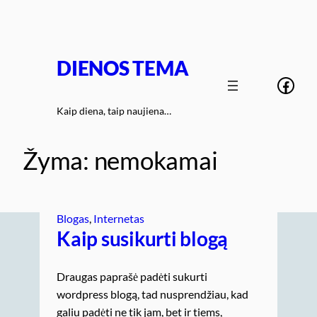
Eiti
prie
turinio
DIENOS TEMA
Face
Kaip diena, taip naujiena…
Žyma:
nemokamai
Blogas
, 
Internetas
Kaip susikurti blogą
Draugas paprašė padėti sukurti
wordpress blogą, tad nusprendžiau, kad
galiu padėti ne tik jam, bet ir tiems,