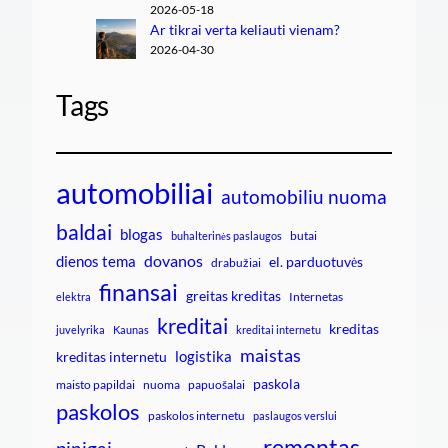
2026-05-18
Ar tikrai verta keliauti vienam?
2026-04-30
Tags
automobiliai
automobiliu nuoma
baldai
blogas
butai
buhalterinės paslaugos
dovanos
dienos tema
el. parduotuvės
drabužiai
finansai
greitas kreditas
Internetas
elektra
kreditai
kreditas
juvelyrika
Kaunas
kreditai internetu
maistas
logistika
kreditas internetu
paskola
maisto papildai
nuoma
papuošalai
paskolos
paskolos internetu
paslaugos verslui
remontas