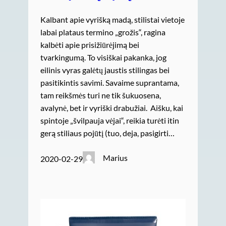
Kalbant apie vyrišką madą, stilistai vietoje
labai plataus termino „grožis“, ragina
kalbėti apie prisižiūrėjimą bei
tvarkingumą. To visiškai pakanka, jog
eilinis vyras galėtų jaustis stilingas bei
pasitikintis savimi. Savaime suprantama,
tam reikšmės turi ne tik šukuosena,
avalynė, bet ir vyriški drabužiai. Aišku, kai
spintoje „švilpauja vėjai“, reikia turėti itin
gerą stiliaus pojūtį (tuo, deja, pasigirti…
Marius
2020-02-29