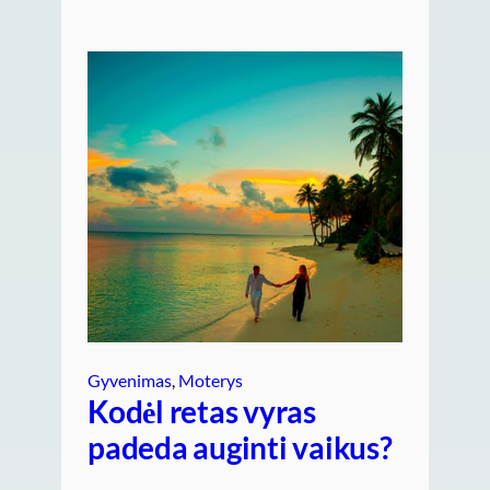
Gyvenimas
, 
Moterys
Kodėl retas vyras
padeda auginti vaikus?