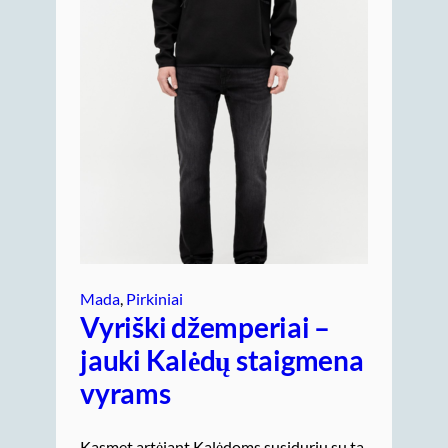
Mada
, 
Pirkiniai
Vyriški džemperiai –
jauki Kalėdų staigmena
vyrams
Kasmet artėjant Kalėdoms susiduriu su ta