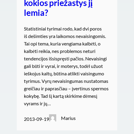
kokios priežastys jį
lemia?
Statistiniai tyrimai rodo, kad dvi poros
iš dešimties yra laikomos nevaisingomis.
Tai opi tema, kuria vengiama kalbėti, o
kalbėti reikia, nes problemos neturi
tendencijos išsispręsti pačios. Nevaisingi
gali būti ir vyrai, ir moterys, todėl užuot
ieškojus kaltų, būtina atlikti vaisingumo
tyrimus. Vyrų nevaisingumas nustatomas
greičiau ir paprasčiau – įvertinus spermos
kokybę. Tad šį kartą skirkime dėmesį
vyrams ir jų…
Marius
2013-09-19