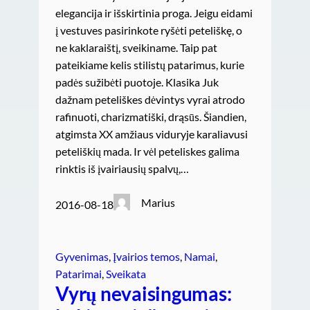
elegancija ir išskirtinia proga. Jeigu eidami
į vestuves pasirinkote ryšėti peteliškę, o
ne kaklaraištį, sveikiname. Taip pat
pateikiame kelis stilistų patarimus, kurie
padės sužibėti puotoje. Klasika Juk
dažnam peteliškes dėvintys vyrai atrodo
rafinuoti, charizmatiški, drąsūs. Šiandien,
atgimsta XX amžiaus viduryje karaliavusi
peteliškių mada. Ir vėl peteliskes galima
rinktis iš įvairiausių spalvų,…
Marius
2016-08-18
Gyvenimas
, 
Įvairios temos
, 
Namai
, 
Patarimai
, 
Sveikata
Vyrų nevaisingumas: