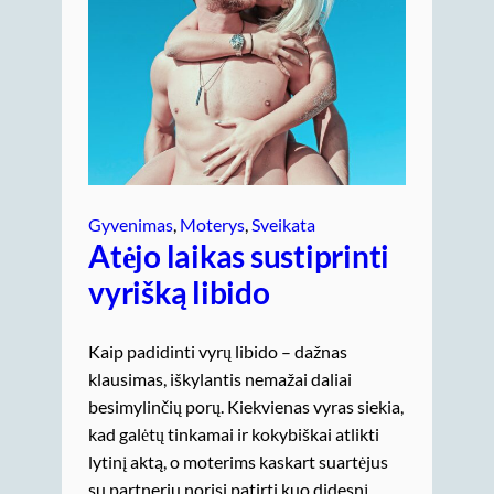
Gyvenimas
, 
Moterys
, 
Sveikata
Atėjo laikas sustiprinti
vyrišką libido
Kaip padidinti vyrų libido – dažnas
klausimas, iškylantis nemažai daliai
besimylinčių porų. Kiekvienas vyras siekia,
kad galėtų tinkamai ir kokybiškai atlikti
lytinį aktą, o moterims kaskart suartėjus
su partneriu norisi patirti kuo didesnį