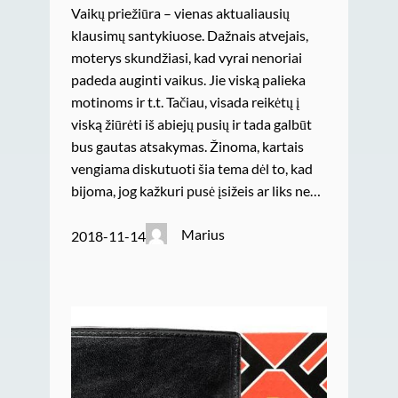
Vaikų priežiūra – vienas aktualiausių
klausimų santykiuose. Dažnais atvejais,
moterys skundžiasi, kad vyrai nenoriai
padeda auginti vaikus. Jie viską palieka
motinoms ir t.t. Tačiau, visada reikėtų į
viską žiūrėti iš abiejų pusių ir tada galbūt
bus gautas atsakymas. Žinoma, kartais
vengiama diskutuoti šia tema dėl to, kad
bijoma, jog kažkuri pusė įsižeis ar liks ne…
Marius
2018-11-14