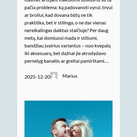
pačia problema: ką padovanoti vyrui, tėvui
ar broliui, kad dovana būtų ne tik
praktiška, bet ir stilinga, o ne dar vienas
nereikalingas daiktas stalčiuje? Per daug
metų, kai domiuosi mada ir stiliumi,
bandžiau įvairius variantus – nuo kvepalų
iki aksesuarų, bet dažnai jie atrodydavo
pernelyg banalūs ar greitai pamirštami.…
Marius
2025-12-20