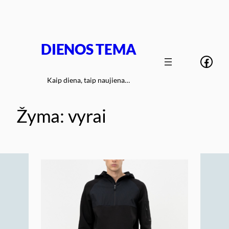
Eiti
prie
turinio
DIENOS TEMA
Face
Kaip diena, taip naujiena…
Žyma:
vyrai