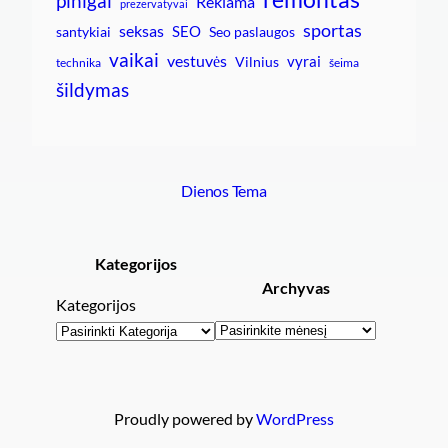
pinigai
Reklama
prezervatyvai
sportas
seksas
SEO
santykiai
Seo paslaugos
vaikai
vestuvės
vyrai
Vilnius
technika
šeima
šildymas
Dienos Tema
Kategorijos
Archyvas
Kategorijos
Archyvai
Proudly powered by
WordPress