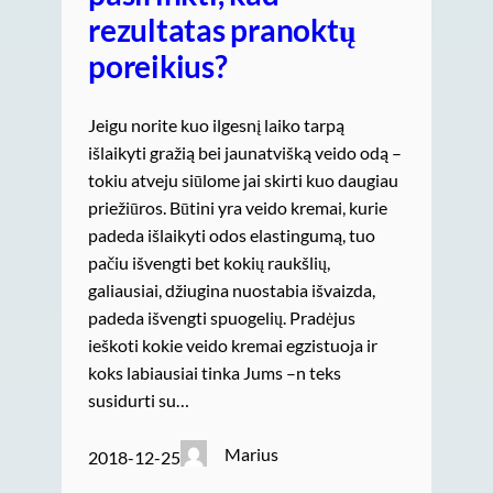
rezultatas pranoktų
poreikius?
Jeigu norite kuo ilgesnį laiko tarpą
išlaikyti gražią bei jaunatvišką veido odą –
tokiu atveju siūlome jai skirti kuo daugiau
priežiūros. Būtini yra veido kremai, kurie
padeda išlaikyti odos elastingumą, tuo
pačiu išvengti bet kokių raukšlių,
galiausiai, džiugina nuostabia išvaizda,
padeda išvengti spuogelių. Pradėjus
ieškoti kokie veido kremai egzistuoja ir
koks labiausiai tinka Jums –n teks
susidurti su…
Marius
2018-12-25