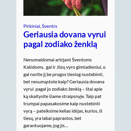
Pirkiniai
, 
Šventės
Geriausia dovana vyrui
pagal zodiako ženklą
Nenumaldomai artėjant Šventoms
Kalėdoms, gal ir Jūsų vyro gimtadieniui, o
gal norite jį be progos tiesiog nustebinti,
bet nesumąstote kaip? Geriausia dovana
vyrui pagal jo zodiako ženklą – štai apie
ką skaitysite šiame straipsnyje. Taip pat
trumpai papasakosime kaip nustebinti
vyrą – pateiksime kelias idėjas, kurios, iš
tiesų, yra labai paprastos, bet
garantuojame, jog jis…