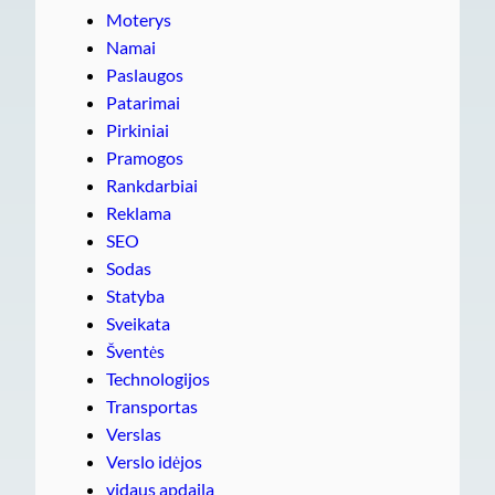
Moterys
Namai
Paslaugos
Patarimai
Pirkiniai
Pramogos
Rankdarbiai
Reklama
SEO
Sodas
Statyba
Sveikata
Šventės
Technologijos
Transportas
Verslas
Verslo idėjos
vidaus apdaila