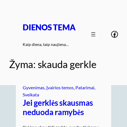
Eiti
prie
turinio
DIENOS TEMA
Face
Kaip diena, taip naujiena…
Žyma:
skauda gerkle
Gyvenimas
, 
Įvairios temos
, 
Patarimai
, 
Sveikata
Jei gerklės skausmas
neduoda ramybės