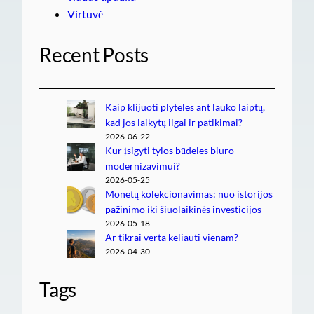
Virtuvė
Recent Posts
Kaip klijuoti plyteles ant lauko laiptų,
kad jos laikytų ilgai ir patikimai?
2026-06-22
Kur įsigyti tylos būdeles biuro
modernizavimui?
2026-05-25
Monetų kolekcionavimas: nuo istorijos
pažinimo iki šiuolaikinės investicijos
2026-05-18
Ar tikrai verta keliauti vienam?
2026-04-30
Tags