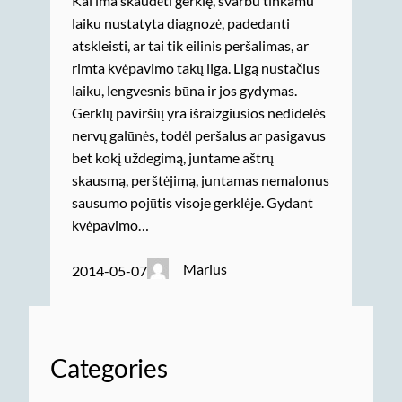
Kai ima skaudėti gerklę, svarbu tinkamu
laiku nustatyta diagnozė, padedanti
atskleisti, ar tai tik eilinis peršalimas, ar
rimta kvėpavimo takų liga. Ligą nustačius
laiku, lengvesnis būna ir jos gydymas.
Gerklų paviršių yra išraizgiusios nedidelės
nervų galūnės, todėl peršalus ar pasigavus
bet kokį uždegimą, juntame aštrų
skausmą, perštėjimą, juntamas nemalonus
sausumo pojūtis visoje gerklėje. Gydant
kvėpavimo…
Marius
2014-05-07
Categories