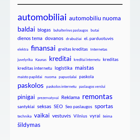
automobiliai
automobiliu nuoma
baldai
blogas
butai
buhalterinės paslaugos
dovanos
dienos tema
el. parduotuvės
drabužiai
finansai
greitas kreditas
Internetas
elektra
kreditai
kreditas
juvelyrika
Kaunas
kreditai internetu
maistas
logistika
kreditas internetu
paskola
maisto papildai
nuoma
papuošalai
paskolos
paskolos internetu
paslaugos verslui
remontas
pinigai
Reklama
prezervatyvai
sportas
seksas
SEO
santykiai
Seo paslaugos
vaikai
vestuvės
vyrai
Vilnius
technika
šeima
šildymas