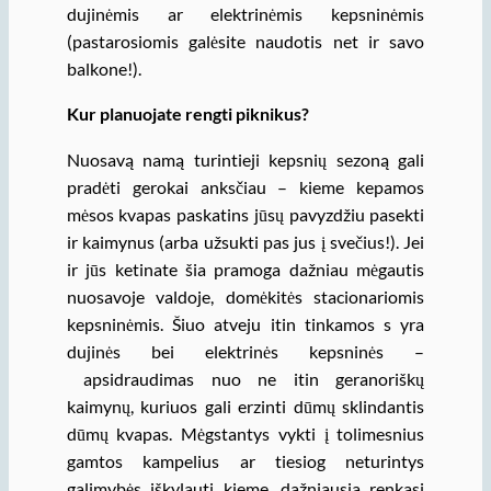
dujinėmis ar elektrinėmis kepsninėmis
(pastarosiomis galėsite naudotis net ir savo
balkone!).
Kur planuojate rengti piknikus?
Nuosavą namą turintieji kepsnių sezoną gali
pradėti gerokai anksčiau – kieme kepamos
mėsos kvapas paskatins jūsų pavyzdžiu pasekti
ir kaimynus (arba užsukti pas jus į svečius!). Jei
ir jūs ketinate šia pramoga dažniau mėgautis
nuosavoje valdoje, domėkitės stacionariomis
kepsninėmis. Šiuo atveju itin tinkamos s yra
dujinės bei elektrinės kepsninės –
apsidraudimas nuo ne itin geranoriškų
kaimynų, kuriuos gali erzinti dūmų sklindantis
dūmų kvapas. Mėgstantys vykti į tolimesnius
gamtos kampelius ar tiesiog neturintys
galimybės iškylauti kieme, dažniausia renkasi