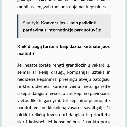
mobilias, lengvai transportuojamas kepsnines.
Skaityk:
Konversijos – kaip padidinti
pardavimus internetinėje parduotuvėje
Kiek draugų turite ir kaip dažnai ketinate juos
maitinti?
Jei nesate įpratę rengti grandiozinių vakarėlių,
šeimai ar kelių draugų kompanijai užteks ir
nedidelės kepsninės, priešingu atveju patogiau
rinktis didesnes, kuriose vienu metu galėsite
iškepti daugiau mėsos, o ant kepimo paviršiaus
vietos liks ir garnyrui. Jei kepsninę planuojate
naudoti vos ne kiekvieną vasaros savaitgalį, į šį
pirkinį reikėtų investuoti daugiau ir prioritetą
skirti kokybei. Jei kepsninė bus ištraukta porą