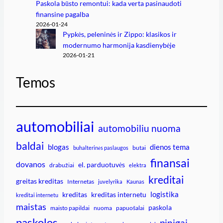
Paskola būsto remontui: kada verta pasinaudoti
finansine pagalba
2026-01-24
Pypkės, peleninės ir Zippo: klasikos ir
modernumo harmonija kasdienybėje
2026-01-21
Temos
automobiliai
automobiliu nuoma
baldai
blogas
dienos tema
butai
buhalterinės paslaugos
finansai
dovanos
el. parduotuvės
drabužiai
elektra
kreditai
greitas kreditas
Internetas
juvelyrika
Kaunas
logistika
kreditas
kreditas internetu
kreditai internetu
maistas
paskola
maisto papildai
nuoma
papuošalai
paskolos
pinigai