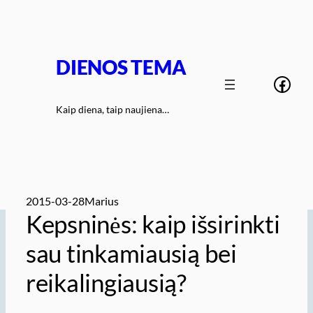
Eiti
prie
turinio
DIENOS TEMA
Face
Kaip diena, taip naujiena…
2015-03-28
Marius
Kepsninės: kaip išsirinkti
sau tinkamiausią bei
reikalingiausią?