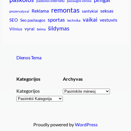
paskolos internetu
paslaugos verslui
remontas
Reklama
seksas
santykiai
prezervatyvai
vaikai
sportas
vestuvės
SEO
Seo paslaugos
technika
šildymas
vyrai
Vilnius
šeima
Dienos Tema
Kategorijos
Archyvas
Archyvai
Kategorijos
Proudly powered by
WordPress