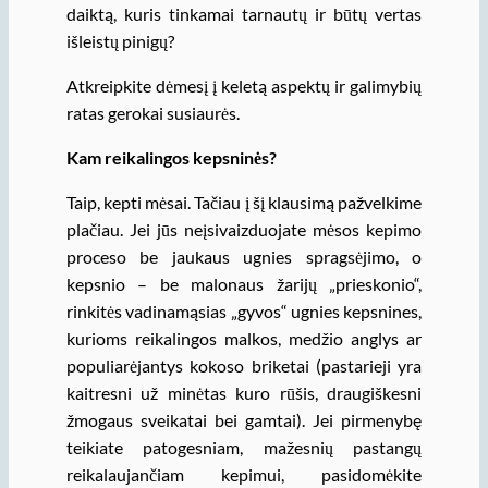
daiktą, kuris tinkamai tarnautų ir būtų vertas
išleistų pinigų?
Atkreipkite dėmesį į keletą aspektų ir galimybių
ratas gerokai susiaurės.
Kam reikalingos kepsninės?
Taip, kepti mėsai. Tačiau į šį klausimą pažvelkime
plačiau. Jei jūs neįsivaizduojate mėsos kepimo
proceso be jaukaus ugnies spragsėjimo, o
kepsnio – be malonaus žarijų „prieskonio“,
rinkitės vadinamąsias „gyvos“ ugnies kepsnines,
kurioms reikalingos malkos, medžio anglys ar
populiarėjantys kokoso briketai (pastarieji yra
kaitresni už minėtas kuro rūšis, draugiškesni
žmogaus sveikatai bei gamtai). Jei pirmenybę
teikiate patogesniam, mažesnių pastangų
reikalaujančiam kepimui, pasidomėkite