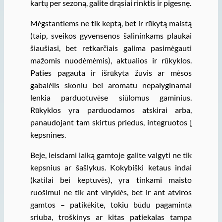
kartų per sezoną, galite drąsiai rinktis ir pigesnę.
Mėgstantiems ne tik keptą, bet ir rūkytą maistą
(taip, sveikos gyvensenos šalininkams plaukai
šiaušiasi, bet retkarčiais galima pasimėgauti
mažomis nuodėmėmis), aktualios ir rūkyklos.
Paties pagauta ir išrūkyta žuvis ar mėsos
gabalėlis skoniu bei aromatu nepalyginamai
lenkia parduotuvėse siūlomus gaminius.
Rūkyklos yra parduodamos atskirai arba,
panaudojant tam skirtus priedus, integruotos į
kepsnines.
Beje, leisdami laiką gamtoje galite valgyti ne tik
kepsnius ar šašlykus. Kokybiški ketaus indai
(katilai bei keptuvės), yra tinkami maisto
ruošimui ne tik ant viryklės, bet ir ant atviros
gamtos – patikėkite, tokiu būdu pagaminta
sriuba, troškinys ar kitas patiekalas tampa