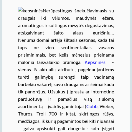
Nerūpestingas šnekučiavimasis su
draugais iki vėlumos, maudynės ežere,
aromatingos ir sultingos mėsytės degustavimas,
atsigaivinant šalto alaus gurkšniu…
Nenumaldomai artėja šiltasis sezonas, kada tai
taps ne vien sentimentaliais vasaros
prisiminimais, bet kelis mėnesius prieinama
malonia laisvalaikio pramoga.
Kepsninės
–
vienas iš aktualių atributų, pageidaujantiems
turėti galimybę surengti taip vadinamą
barbekiu vakarėlį savo draugams ar šeimai kada
tik panorėjus. Užsukus į įprastą ar internetinę
parduotuvę ir pamačius visą siūlomą
asortimentą – įvairūs gamintojai (
Cobb
, Weber,
Thuros, Troll 700 ir kita), skirtingos rūšys,
medžiagos, iš kurių pagamintos bei kiti niuansai
– galva apsisukti gali daugeliui: kaip įsigyti