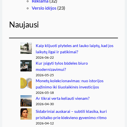
Reklama
(32)
Verslo idėjos
(23)
Naujausi
Kaip klijuoti plyteles ant lauko laiptų, kad jos
laikytų ilgai ir patikimai?
2026-06-22
Kur įsigyti tylos būdeles biuro
modernizavimui?
2026-05-25
Monetų kolekcionavimas: nuo istorijos
pažinimo iki šiuolaikinės investicijos
2026-05-18
Ar tikrai verta keliauti vienam?
2026-04-30
Sidabriniai auskarai – subtili klasika, kuri
prisitaiko prie kiekvieno gyvenimo ritmo
2026-04-12