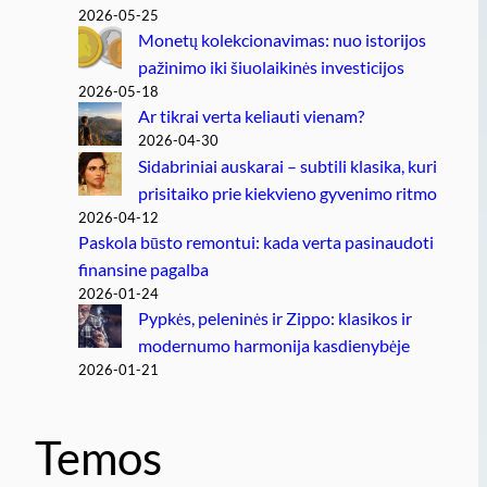
2026-05-25
Monetų kolekcionavimas: nuo istorijos
pažinimo iki šiuolaikinės investicijos
2026-05-18
Ar tikrai verta keliauti vienam?
2026-04-30
Sidabriniai auskarai – subtili klasika, kuri
prisitaiko prie kiekvieno gyvenimo ritmo
2026-04-12
Paskola būsto remontui: kada verta pasinaudoti
finansine pagalba
2026-01-24
Pypkės, peleninės ir Zippo: klasikos ir
modernumo harmonija kasdienybėje
2026-01-21
Temos