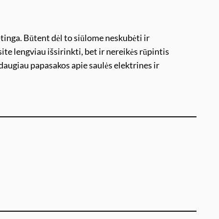
ėtinga. Būtent dėl to siūlome neskubėti ir
ite lengviau išsirinkti, bet ir nereikės rūpintis
daugiau papasakos apie saulės elektrines ir