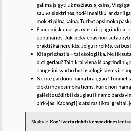
galima įsigyti už mažiausią kainą. Visgi g
saulės elektrines, todėl neaišku, ar dar il
mokėti pilną kainą. Turbūt apsimoka paskubė
Ekonomiškumas yra viena iš pagrindinių pri
populiarios. Juk kiekvienas nori sutaupyti.
praktiškai nereikės. Jeigu ir reikės, tai bu
Kita priežastis – tai ekologiška. Ne tik sut
būti geriau? Tai tikrai viena iš pagrindinių
daugeliui svarbu būti ekologiškiems ir sau
Norite parduoti namą brangiau? Tuomet sau
elektrinę apsimoka tiems, kurie nori namą 
galėsite uždirbti daugiau iš namo pardavimo
pirkėjas. Kadangi jis atsiras tikrai greita
Skaityk:
Kodėl verta rinktis kompozitines lentas