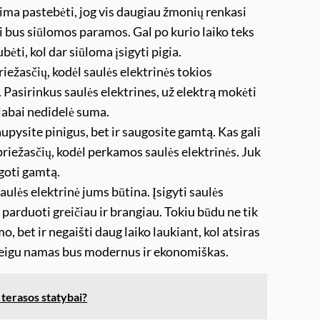
alima pastebėti, jog vis daugiau žmonių renkasi
gai bus siūlomos paramos. Gal po kurio laiko teks
ti, kol dar siūloma įsigyti pigia.
ežasčių, kodėl saulės elektrinės tokios
 Pasirinkus saulės elektrines, už elektrą mokėti
s labai nedidelė suma.
aupysite pinigus, bet ir saugosite gamtą. Kas gali
 priežasčių, kodėl perkamos saulės elektrinės. Juk
goti gamtą.
lės elektrinė jums būtina. Įsigyti saulės
parduoti greičiau ir brangiau. Tokiu būdu ne tik
, bet ir negaišti daug laiko laukiant, kol atsiras
i, jeigu namas bus modernus ir ekonomiškas.
 terasos statybai?