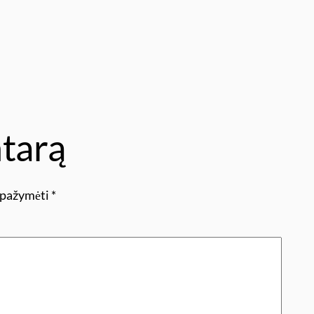
tarą
i pažymėti
*