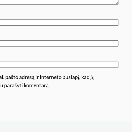
l. pašto adresą ir interneto puslapį, kad jų
ėsiu parašyti komentarą.