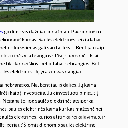
es
girdime vis dažniau ir dažniau. Pagrindinė to
 ekonomiškumas. Saulės elektrinės teikia labai
bet ne kiekvienas gali sau tai leisti. Bent jau taip
elektrinės yra brangios? Jūsų nuomonė tikrai
 ne tik ekologiškos, bet ir labai nebrangios. Bet
saulės elektrines. Jų yra kur kas daugiau:
i nebrangios. Na, bent jau iš dalies. Jų kaina
rėti kaip į investiciją. Juk investuoti pinigus į
ga. Negana to, jog saulės elektrinės atsiperka,
mės, saulės elektrinės kaina kur kas mažesnė nei
saulės elektrines, kurios atitinka reikalavimus, ir
ūti geriau? Šiomis dienomis saulės elektrinę