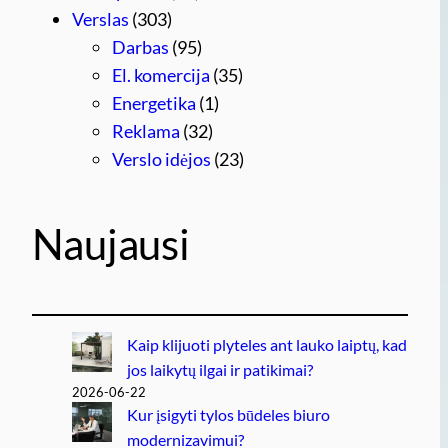
Verslas
(303)
Darbas
(95)
El. komercija
(35)
Energetika
(1)
Reklama
(32)
Verslo idėjos
(23)
Naujausi
Kaip klijuoti plyteles ant lauko laiptų, kad
jos laikytų ilgai ir patikimai?
2026-06-22
Kur įsigyti tylos būdeles biuro
modernizavimui?