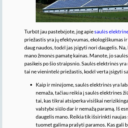
Turbūt jau pastebėjote, jog apie
saulės elektrin
priežastis yra jų efektyvumas, ekologiškumas ir
daug naudos, todėl jas įsigyti nori daugelis. Na, 
mano žmonės pamatę kainas. Manote, jo saulės 
pasikeis po šio straipsnio. Saulės elektrinės yra
tai ne vienintelė priežastis, kodėl verta įsigyti 
Kaip ir minėjome, saulės elektrinės yra laba
nemaža, tačiau reikia į saulės elektrines žiū
tai, kas tikrai atsiperka visiškai nerizikin
valstybė siūlo dar ir nemažą paramą. Iš es
daugelis mano. Reikia tik išsirinkti naujas 
tuomet galima prašyti paramos. Kas gali b