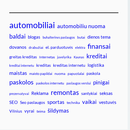
automobiliai
automobiliu nuoma
baldai
blogas
dienos tema
butai
buhalterinės paslaugos
finansai
dovanos
el. parduotuvės
drabužiai
elektra
kreditai
greitas kreditas
Internetas
juvelyrika
Kaunas
logistika
kreditas
kreditas internetu
kreditai internetu
maistas
paskola
maisto papildai
nuoma
papuošalai
paskolos
pinigai
paskolos internetu
paslaugos verslui
remontas
Reklama
seksas
santykiai
prezervatyvai
vaikai
sportas
vestuvės
SEO
Seo paslaugos
technika
šildymas
vyrai
Vilnius
šeima