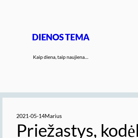
Eiti
prie
turinio
DIENOS TEMA
Kaip diena, taip naujiena…
2021-05-14
Marius
Priežastys, kodėl