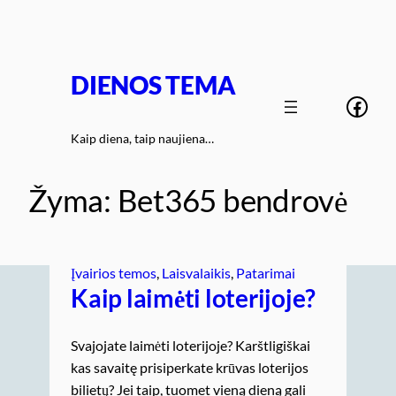
Eiti
prie
turinio
DIENOS TEMA
Face
Kaip diena, taip naujiena…
Žyma:
Bet365 bendrovė
Įvairios temos
, 
Laisvalaikis
, 
Patarimai
Kaip laimėti loterijoje?
Svajojate laimėti loterijoje? Karštligiškai
kas savaitę prisiperkate krūvas loterijos
bilietų? Jei taip, tuomet vieną dieną gali