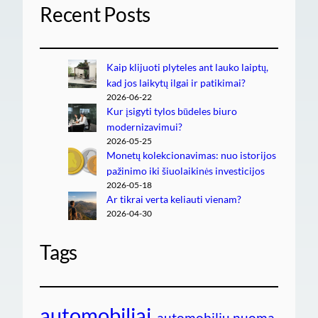
Recent Posts
Kaip klijuoti plyteles ant lauko laiptų,
kad jos laikytų ilgai ir patikimai?
2026-06-22
Kur įsigyti tylos būdeles biuro
modernizavimui?
2026-05-25
Monetų kolekcionavimas: nuo istorijos
pažinimo iki šiuolaikinės investicijos
2026-05-18
Ar tikrai verta keliauti vienam?
2026-04-30
Tags
automobiliai
automobiliu nuoma