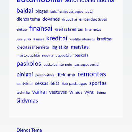
baldai
blogas
butai
buhalterinės paslaugos
dovanos
dienos tema
el. parduotuvės
drabužiai
finansai
greitas kreditas
Internetas
elektra
kreditai
kreditas
juvelyrika
Kaunas
kreditai internetu
maistas
logistika
kreditas internetu
paskola
maisto papildai
nuoma
papuošalai
paskolos
paskolos internetu
paslaugos verslui
remontas
pinigai
Reklama
prezervatyvai
sportas
seksas
SEO
santykiai
Seo paslaugos
vaikai
vestuvės
vyrai
Vilnius
technika
šeima
šildymas
Dienos Tema