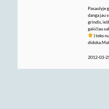
Pasaulyje g
danga jau s
grindis, ie
galėčiau sa
) teko nu
didoka.Mat
2012-03-2