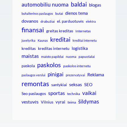
baldai
automobiliu nuoma
blogas
dienos tema
butai
buhalterinės paslaugos
dovanos
el. parduotuvės
drabužiai
elektra
finansai
greitas kreditas
Internetas
kreditai
juvelyrika
Kaunas
kreditai internetu
logistika
kreditas
kreditas internetu
maistas
maisto papildai
nuoma
papuošalai
paskolos
paskola
paskolos internetu
pinigai
Reklama
paslaugos verslui
prezervatyvai
remontas
seksas
SEO
santykiai
vaikai
sportas
Seo paslaugos
technika
šildymas
vestuvės
vyrai
Vilnius
šeima