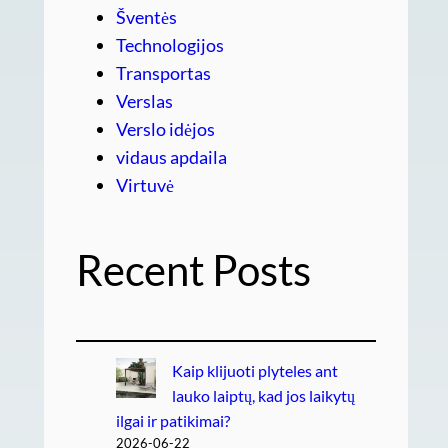
Šventės
Technologijos
Transportas
Verslas
Verslo idėjos
vidaus apdaila
Virtuvė
Recent Posts
Kaip klijuoti plyteles ant
lauko laiptų, kad jos laikytų
ilgai ir patikimai?
2026-06-22