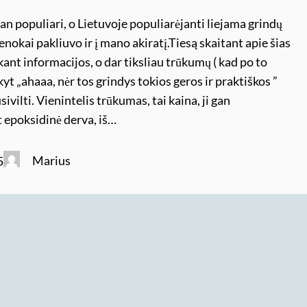
an populiari, o Lietuvoje populiarėjanti liejama grindų
enokai pakliuvo ir į mano akiratį.Tiesą skaitant apie šias
škant informacijos, o dar tiksliau trūkumų ( kad po to
kyt „ahaaa, nėr tos grindys tokios geros ir praktiškos ”
sivilti. Vienintelis trūkumas, tai kaina, ji gan
 epoksidinė derva, iš…
Marius
5