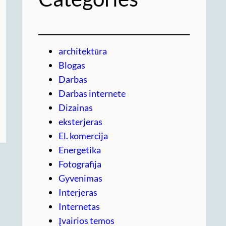
architektūra
Blogas
Darbas
Darbas internete
Dizainas
eksterjeras
El. komercija
Energetika
Fotografija
Gyvenimas
Interjeras
Internetas
Įvairios temos