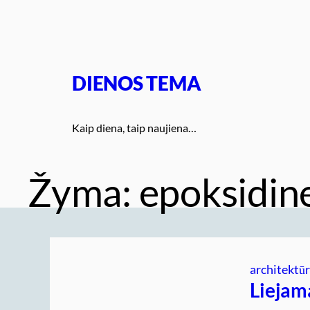
Eiti
prie
turinio
DIENOS TEMA
Kaip diena, taip naujiena…
Žyma:
epoksidine
architektū
Liejam