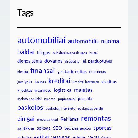
Tags
automobiliai
automobiliu nuoma
baldai
blogas
butai
buhalterinės paslaugos
dovanos
dienos tema
el. parduotuvės
drabužiai
finansai
greitas kreditas
Internetas
elektra
kreditai
kreditas
juvelyrika
Kaunas
kreditai internetu
maistas
logistika
kreditas internetu
paskola
maisto papildai
nuoma
papuošalai
paskolos
paskolos internetu
paslaugos verslui
remontas
pinigai
Reklama
prezervatyvai
sportas
seksas
SEO
santykiai
Seo paslaugos
vaikai
vestuvės
vyrai
Vilnius
technika
šeima