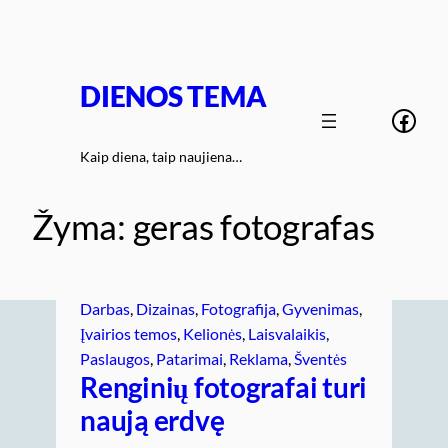
Eiti
prie
turinio
DIENOS TEMA
Face
Kaip diena, taip naujiena…
Žyma:
geras fotografas
Darbas
, 
Dizainas
, 
Fotografija
, 
Gyvenimas
, 
Įvairios temos
, 
Kelionės
, 
Laisvalaikis
, 
Paslaugos
, 
Patarimai
, 
Reklama
, 
Šventės
Renginių fotografai turi
naują erdvę