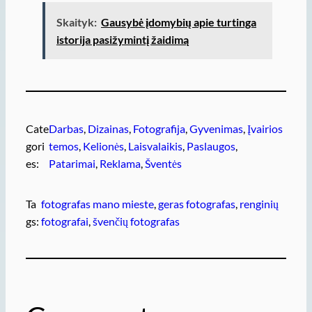
Skaityk:
Gausybė įdomybių apie turtinga
istorija pasižymintį žaidimą
Cate
Darbas
, 
Dizainas
, 
Fotografija
, 
Gyvenimas
, 
Įvairios
gori
temos
, 
Kelionės
, 
Laisvalaikis
, 
Paslaugos
, 
es:
Patarimai
, 
Reklama
, 
Šventės
Ta
fotografas mano mieste
, 
geras fotografas
, 
renginių
gs:
fotografai
, 
švenčių fotografas