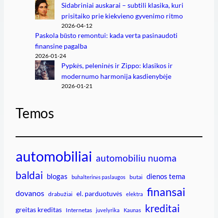
Sidabriniai auskarai – subtili klasika, kuri
prisitaiko prie kiekvieno gyvenimo ritmo
2026-04-12
Paskola būsto remontui: kada verta pasinaudoti
finansine pagalba
2026-01-24
Pypkės, peleninės ir Zippo: klasikos ir
modernumo harmonija kasdienybėje
2026-01-21
Temos
automobiliai
automobiliu nuoma
baldai
blogas
dienos tema
butai
buhalterinės paslaugos
finansai
dovanos
el. parduotuvės
drabužiai
elektra
kreditai
greitas kreditas
Internetas
juvelyrika
Kaunas