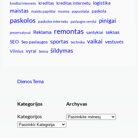
logistika
kreditas
kreditas internetu
kreditai internetu
maistas
paskola
maisto papildai
nuoma
papuošalai
paskolos
pinigai
paskolos internetu
paslaugos verslui
remontas
Reklama
seksas
santykiai
prezervatyvai
vaikai
sportas
vestuvės
SEO
Seo paslaugos
technika
šildymas
vyrai
Vilnius
šeima
Dienos Tema
Kategorijos
Archyvas
Archyvai
Kategorijos