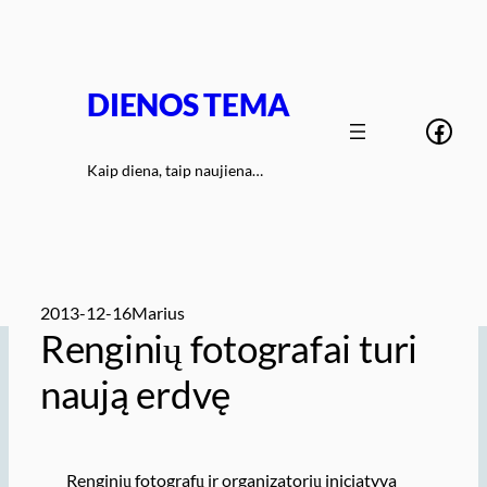
Eiti
prie
turinio
DIENOS TEMA
Face
Kaip diena, taip naujiena…
2013-12-16
Marius
Renginių fotografai turi
naują erdvę
Renginių fotografų ir organizatorių iniciatyva