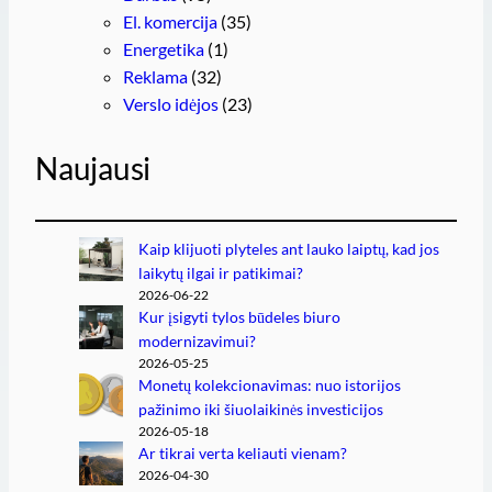
El. komercija
(35)
Energetika
(1)
Reklama
(32)
Verslo idėjos
(23)
Naujausi
Kaip klijuoti plyteles ant lauko laiptų, kad jos
laikytų ilgai ir patikimai?
2026-06-22
Kur įsigyti tylos būdeles biuro
modernizavimui?
2026-05-25
Monetų kolekcionavimas: nuo istorijos
pažinimo iki šiuolaikinės investicijos
2026-05-18
Ar tikrai verta keliauti vienam?
2026-04-30