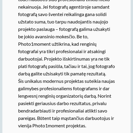
nekainuoja. Jei fotografų agentūroje samdant
fotografą savo šventei reikalinga gana solidi
užstato suma, tuo tarpu naudojantis naujojo
projekto paslauga – fotografą galima užsakyti
be jokio avansinio mokesčio. Be to,
Photo1moment užtikrina, kad renginių
fotografai yra tikri profesionalai ir atsakingi
darbuotojai. Projekto išskirtinumas yra ne tik
plati fotografų pasiūla, tačiau ir tai, jog fotografo
darbą galite užsisakyti tik pamatę rezultatą.
Šis unikalus modernus projektas suteikia naujas
galimybes profesionaliems fotografams ir dar
lengvesnį renginių organizatorių darbą. Norint
pasiekti geriausius darbo rezultatus, privalu
bendradarbiauti ir profesionaliai atlikti savo
pareigas. Būtent taip mąstančius darbuotojus ir
vienija Photo1moment projektas.