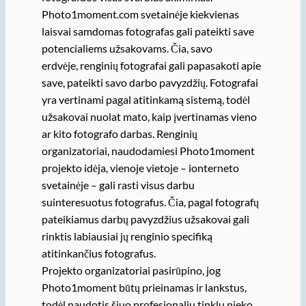
Photo1moment.com svetainėje kiekvienas
laisvai samdomas fotografas gali pateikti save
potencialiems užsakovams. Čia, savo
erdvėje, renginių fotografai gali papasakoti apie
save, pateikti savo darbo pavyzdžių. Fotografai
yra vertinami pagal atitinkamą sistemą, todėl
užsakovai nuolat mato, kaip įvertinamas vieno
ar kito fotografo darbas. Renginių
organizatoriai, naudodamiesi Photo1moment
projekto idėja, vienoje vietoje – ionterneto
svetainėje – gali rasti visus darbu
suinteresuotus fotografus. Čia, pagal fotografų
pateikiamus darbų pavyzdžius užsakovai gali
rinktis labiausiai jų renginio specifiką
atitinkančius fotografus.
Projekto organizatoriai pasirūpino, jog
Photo1moment būtų prieinamas ir lankstus,
todėl naudotis šiuo profesionaliu tinklu nieko