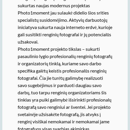
sukurtas naujas modernus projektas
Photo1moment jau sulaukė didelio šios srities
specialistų susidomėjimo. Aktyvių darbuotojų
iniciatyva sukurta nauja interneto erdvė, kurioje
gali susitikti renginių fotografai ir jų potencialūs
užsakovai.
Photo1moment projekto tikslas – sukurti
pasaulinio lygio profesionalių renginių fotografų
ir organizatorių tinklą, kuriame savo darbo
specifika galėtų keistis profesionalūs renginių
fotografai. Čia jie turėtų galimybę realizuoti
savo sugebėjimus ir parduoti daugiau savo
darbų, tuo tarpu renginių organizatoriams šis
tinklas yra puiki galimybė išsirinkti profesionalų
fotografą savo renginiui ar šventei. Jei projekto
svetainėje užsisakėte fotografą, jis atvyks į
renginį visiškai nemokamai ir nemokamai jame
fotografuos visas svarbias akimirkas.