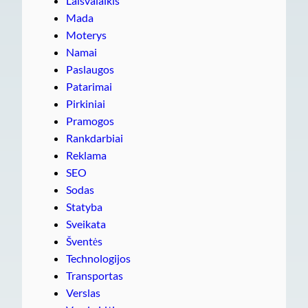
Laisvalaikis
Mada
Moterys
Namai
Paslaugos
Patarimai
Pirkiniai
Pramogos
Rankdarbiai
Reklama
SEO
Sodas
Statyba
Sveikata
Šventės
Technologijos
Transportas
Verslas