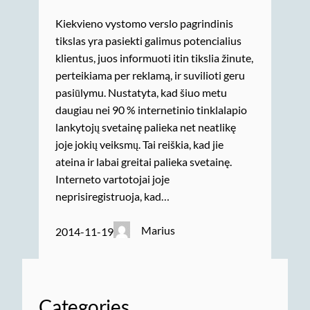
Kiekvieno vystomo verslo pagrindinis
tikslas yra pasiekti galimus potencialius
klientus, juos informuoti itin tikslia žinute,
perteikiama per reklamą, ir suvilioti geru
pasiūlymu. Nustatyta, kad šiuo metu
daugiau nei 90 % internetinio tinklalapio
lankytojų svetainę palieka net neatlikę
joje jokių veiksmų. Tai reiškia, kad jie
ateina ir labai greitai palieka svetainę.
Interneto vartotojai joje
neprisiregistruoja, kad…
Marius
2014-11-19
Categories