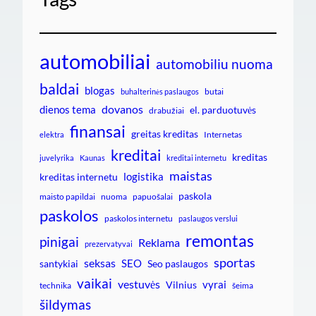
automobiliai
automobiliu nuoma
baldai
blogas
butai
buhalterinės paslaugos
dovanos
dienos tema
el. parduotuvės
drabužiai
finansai
greitas kreditas
Internetas
elektra
kreditai
kreditas
juvelyrika
Kaunas
kreditai internetu
maistas
logistika
kreditas internetu
paskola
maisto papildai
nuoma
papuošalai
paskolos
paskolos internetu
paslaugos verslui
remontas
pinigai
Reklama
prezervatyvai
sportas
seksas
SEO
santykiai
Seo paslaugos
vaikai
vestuvės
vyrai
Vilnius
technika
šeima
šildymas