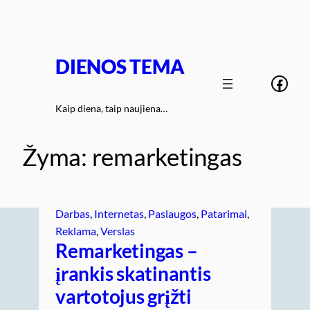
Eiti
prie
turinio
DIENOS TEMA
Face
Kaip diena, taip naujiena…
Žyma:
remarketingas
Darbas
, 
Internetas
, 
Paslaugos
, 
Patarimai
, 
Reklama
, 
Verslas
Remarketingas –
įrankis skatinantis
vartotojus grįžti