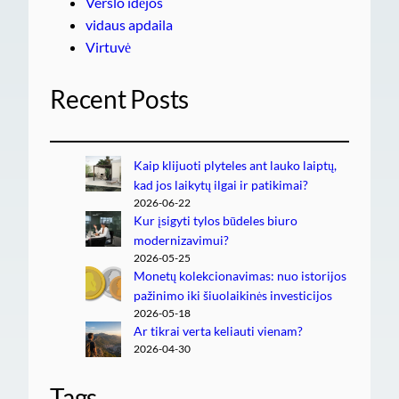
Verslo idėjos
vidaus apdaila
Virtuvė
Recent Posts
Kaip klijuoti plyteles ant lauko laiptų,
kad jos laikytų ilgai ir patikimai?
2026-06-22
Kur įsigyti tylos būdeles biuro
modernizavimui?
2026-05-25
Monetų kolekcionavimas: nuo istorijos
pažinimo iki šiuolaikinės investicijos
2026-05-18
Ar tikrai verta keliauti vienam?
2026-04-30
Tags