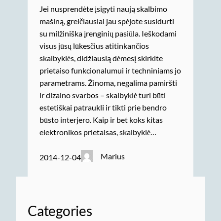
Jei nusprendėte įsigyti naują skalbimo
mašiną, greičiausiai jau spėjote susidurti
su milžiniška įrenginių pasiūla. Ieškodami
visus jūsų lūkesčius atitinkančios
skalbyklės, didžiausią dėmesį skirkite
prietaiso funkcionalumui ir techniniams jo
parametrams. Žinoma, negalima pamiršti
ir dizaino svarbos – skalbyklė turi būti
estetiškai patraukli ir tikti prie bendro
būsto interjero. Kaip ir bet koks kitas
elektronikos prietaisas, skalbyklė…
Marius
2014-12-04
Categories