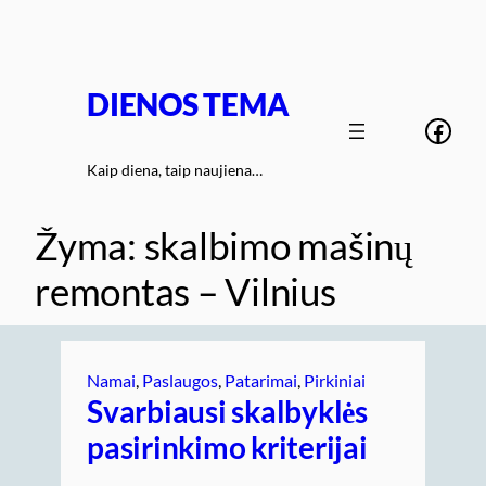
Eiti
prie
turinio
DIENOS TEMA
Face
Kaip diena, taip naujiena…
Žyma:
skalbimo mašinų
remontas – Vilnius
Namai
, 
Paslaugos
, 
Patarimai
, 
Pirkiniai
Svarbiausi skalbyklės
pasirinkimo kriterijai