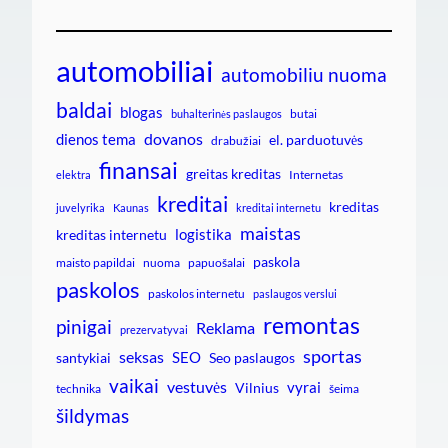
automobiliai
automobiliu nuoma
baldai
blogas
butai
buhalterinės paslaugos
dovanos
dienos tema
el. parduotuvės
drabužiai
finansai
greitas kreditas
Internetas
elektra
kreditai
kreditas
juvelyrika
Kaunas
kreditai internetu
maistas
logistika
kreditas internetu
paskola
maisto papildai
nuoma
papuošalai
paskolos
paskolos internetu
paslaugos verslui
remontas
pinigai
Reklama
prezervatyvai
sportas
seksas
SEO
santykiai
Seo paslaugos
vaikai
vestuvės
vyrai
Vilnius
technika
šeima
šildymas