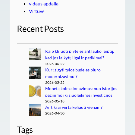
vidaus apdaila
Virtuvė
Recent Posts
Kaip klijuoti plyteles ant lauko laiptų,
kad jos laikytų ilgai ir patikimai?
2026-06-22
Kur įsigyti tylos būdeles biuro
modernizavimui?
2026-05-25
Monetų kolekcionavimas: nuo istorijos
pažinimo iki šiuolaikinės investicijos
2026-05-18
Ar tikrai verta keliauti vienam?
2026-04-30
Tags