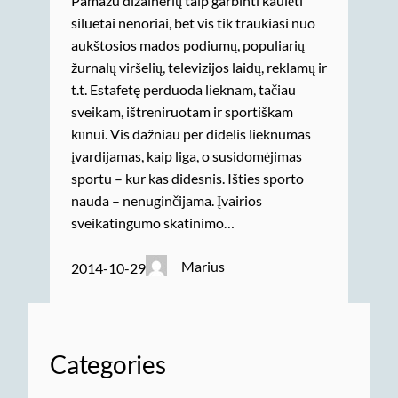
Pamažu dizainerių taip garbinti kaulėti
siluetai nenoriai, bet vis tik traukiasi nuo
aukštosios mados podiumų, populiarių
žurnalų viršelių, televizijos laidų, reklamų ir
t.t. Estafetę perduoda lieknam, tačiau
sveikam, ištreniruotam ir sportiškam
kūnui. Vis dažniau per didelis lieknumas
įvardijamas, kaip liga, o susidomėjimas
sportu – kur kas didesnis. Išties sporto
nauda – nenuginčijama. Įvairios
sveikatingumo skatinimo…
Marius
2014-10-29
Categories