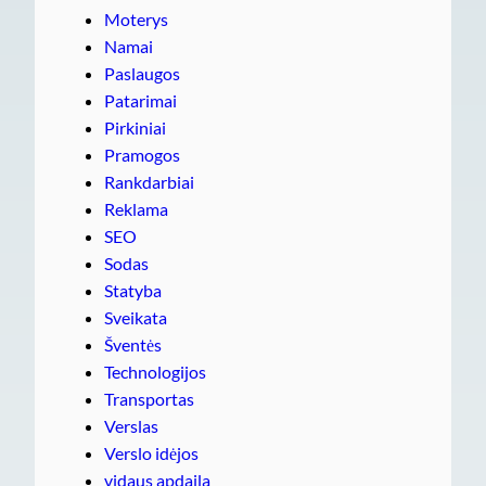
Moterys
Namai
Paslaugos
Patarimai
Pirkiniai
Pramogos
Rankdarbiai
Reklama
SEO
Sodas
Statyba
Sveikata
Šventės
Technologijos
Transportas
Verslas
Verslo idėjos
vidaus apdaila