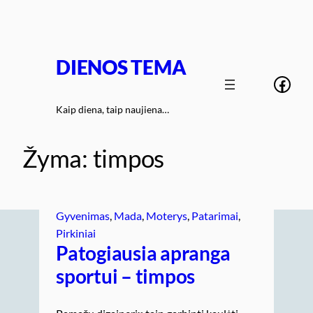
Eiti
prie
turinio
DIENOS TEMA
Face
Kaip diena, taip naujiena…
Žyma:
timpos
Gyvenimas
, 
Mada
, 
Moterys
, 
Patarimai
, 
Pirkiniai
Patogiausia apranga
sportui – timpos