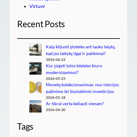
Virtuvė
Recent Posts
Kaip klijuoti plyteles ant lauko laiptų,
kad jos laikytų ilgai ir patikimai?
2026-06-22
Kur įsigyti tylos būdeles biuro
modernizavimui?
2026-05-25
Monetų kolekcionavimas: nuo istorijos
pažinimo iki šiuolaikinės investicijos
2026-05-18
Ar tikrai verta keliauti vienam?
2026-04-30
Tags