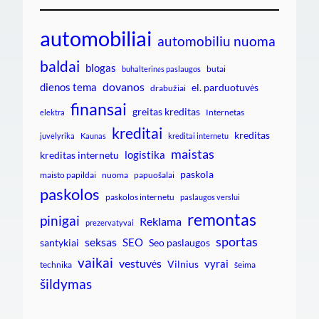
automobiliai
automobiliu nuoma
baldai
blogas
butai
buhalterinės paslaugos
dovanos
dienos tema
el. parduotuvės
drabužiai
finansai
greitas kreditas
Internetas
elektra
kreditai
kreditas
juvelyrika
Kaunas
kreditai internetu
maistas
logistika
kreditas internetu
paskola
maisto papildai
nuoma
papuošalai
paskolos
paskolos internetu
paslaugos verslui
remontas
pinigai
Reklama
prezervatyvai
sportas
seksas
SEO
santykiai
Seo paslaugos
vaikai
vestuvės
vyrai
Vilnius
technika
šeima
šildymas