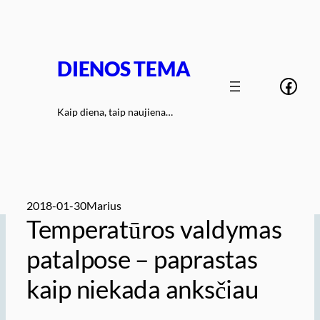
Eiti
prie
turinio
DIENOS TEMA
Face
Kaip diena, taip naujiena…
2018-01-30
Marius
Temperatūros valdymas
patalpose – paprastas
kaip niekada anksčiau