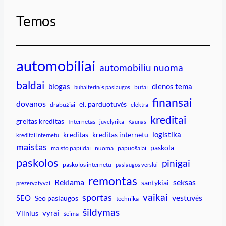
Temos
automobiliai
automobiliu nuoma
baldai
blogas
dienos tema
butai
buhalterinės paslaugos
finansai
dovanos
el. parduotuvės
drabužiai
elektra
kreditai
greitas kreditas
Internetas
juvelyrika
Kaunas
logistika
kreditas
kreditas internetu
kreditai internetu
maistas
paskola
maisto papildai
nuoma
papuošalai
paskolos
pinigai
paskolos internetu
paslaugos verslui
remontas
Reklama
seksas
santykiai
prezervatyvai
vaikai
sportas
vestuvės
SEO
Seo paslaugos
technika
šildymas
vyrai
Vilnius
šeima