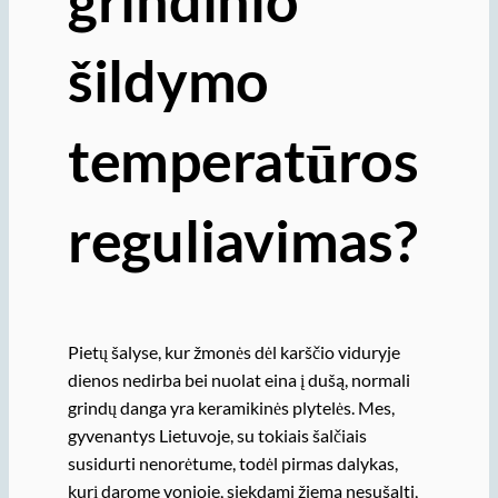
šildymo
temperatūros
reguliavimas?
Pietų šalyse, kur žmonės dėl karščio viduryje
dienos nedirba bei nuolat eina į dušą, normali
grindų danga yra keramikinės plytelės. Mes,
gyvenantys Lietuvoje, su tokiais šalčiais
susidurti nenorėtume, todėl pirmas dalykas,
kurį darome vonioje, siekdami žiemą nesušalti,