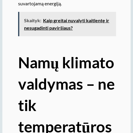
suvartojamą energiją.
Skaityk:
Kaip greitai nuvalyti kaitlentę ir
nesugadinti paviršiaus?
Namų klimato
valdymas – ne
tik
temperatūros