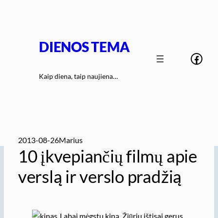
Eiti
prie
turinio
DIENOS TEMA
Face
Kaip diena, taip naujiena…
2013-08-26
Marius
10 įkvepiančių filmų apie
verslą ir verslo pradžią
Labai mėgstu kiną. Žiūriu ištisai gerus