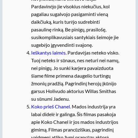
Pardavinėjo jie visokius niekučius, kol
pagaliau sugalvojo pasigaminti vieną
daikčiuką, kuris turėjo sudrebinti
pasaulinę rinką. Be pinigų, prasilošę,
susikomplikavusiais santykiais šeimoje jie
sugebėjo įgyvendinti svajonę.
Ieškantys laimės
. Pardavėjas neteko visko.
Tuoj neteks ir sūnaus, nes neturi nei namų,
nei pinigų. Jo sunki karjera pavaizduota
šiame filme primena daugelio turtingų
žmonių pradžią. Pagrindinį herojų įkūnijo
garsus Holivudo aktorius Willas Smithas
su sūnumi Jadenu.
Koko prieš Chanel.
Mados industrija yra
labai didelė ir galinga. Šis filmas pasakoja
apie Koko Chanel ir jos mados industrijos
gimimą. Filmas prancūziškas, pagrindinį
vaidmenį atliko žymi prancūzų aktorė