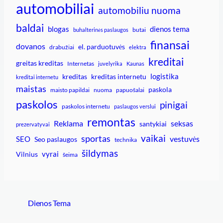
automobiliai
automobiliu nuoma
baldai
blogas
dienos tema
butai
buhalterinės paslaugos
finansai
dovanos
el. parduotuvės
drabužiai
elektra
kreditai
greitas kreditas
Internetas
juvelyrika
Kaunas
logistika
kreditas
kreditas internetu
kreditai internetu
maistas
paskola
maisto papildai
nuoma
papuošalai
paskolos
pinigai
paskolos internetu
paslaugos verslui
remontas
Reklama
seksas
santykiai
prezervatyvai
vaikai
sportas
vestuvės
SEO
Seo paslaugos
technika
šildymas
vyrai
Vilnius
šeima
Dienos Tema