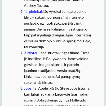
Audrey Tautou.
Tarpininkai
. Du vyrukai sumąsto puikią
idėją – sukurti pornografinį interneto
puslapį, o už nuotraukų peržiūrą imti
pinigus. Jiems reikalingos investicijos, o
taip pat ir galingi draugai. Apie internetinį
verslą iki didžiojo burbulo sprogimo. Beje,
tai komedija.
3 idiotai
. Labai nuotaikingas filmas. Tiesa,
jis indiškas, iš Bollywoodo. Jame vaidina
garsiausi Indijos aktoriai ir parodo
jaunimo studijas bei verslo pradžią.
Linksmas, bet nemažai pamąstymų
sukeliantis filmas.
Jobs
. Tai Apple įkūrėjo Steve Jobs istorija,
kuri labai laukiama Lietuvoje (pasirodys
rugsėjį). Jobsą įkūnijo žymus Hollivudo
aktorius Ashtonas Kutcheris, beje, labai