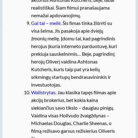
realistiškai. Šiam filmui pranašaujama
nemažai apdovanojimų.
Gal tai – meilė
. Šis fimas tinka žiūrėti su
visa šeima. Jis pasakoja apie dviejų
žmonių meilę. Įdomu tai, kad pagrindinis
herojus įkuria interneto parduotuvę, kuri
prekiuja sauskelnėmis… Beje, pagrindinį
herojų Oliverį vaidina Ashtonas
Kutcheris, kuris taip pat yra kelių
sėkmingų startupų bendrasavininkis ir
investuotojas.
Wallstrytas
. Jau klasika tapęs filmas apie
akcijų brokerius, bet kokia kaina
siekiančius savo tikslo – daugiau pinigų.
Vaidina visas Holivudo žvaigždynas –
Michaelas Douglas, Charlie Sheenas, o
filmą režisavo garsus režisierius Oliveris