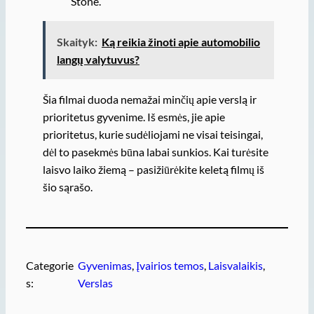
Stone.
Skaityk:
Ką reikia žinoti apie automobilio
langų valytuvus?
Šia filmai duoda nemažai minčių apie verslą ir
prioritetus gyvenime. Iš esmės, jie apie
prioritetus, kurie sudėliojami ne visai teisingai,
dėl to pasekmės būna labai sunkios. Kai turėsite
laisvo laiko žiemą – pasižiūrėkite keletą filmų iš
šio sąrašo.
Categorie
Gyvenimas
, 
Įvairios temos
, 
Laisvalaikis
, 
s:
Verslas