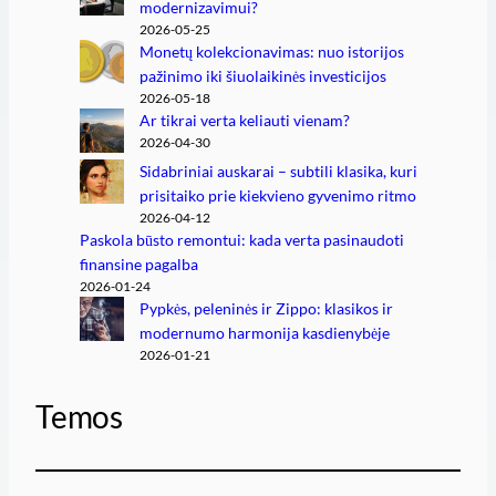
modernizavimui?
2026-05-25
Monetų kolekcionavimas: nuo istorijos
pažinimo iki šiuolaikinės investicijos
2026-05-18
Ar tikrai verta keliauti vienam?
2026-04-30
Sidabriniai auskarai – subtili klasika, kuri
prisitaiko prie kiekvieno gyvenimo ritmo
2026-04-12
Paskola būsto remontui: kada verta pasinaudoti
finansine pagalba
2026-01-24
Pypkės, peleninės ir Zippo: klasikos ir
modernumo harmonija kasdienybėje
2026-01-21
Temos