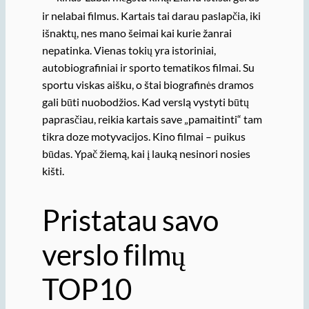
ir nelabai filmus. Kartais tai darau paslapčia, iki
išnaktų, nes mano šeimai kai kurie žanrai
nepatinka. Vienas tokių yra istoriniai,
autobiografiniai ir sporto tematikos filmai. Su
sportu viskas aišku, o štai biografinės dramos
gali būti nuobodžios. Kad verslą vystyti būtų
paprasčiau, reikia kartais save „pamaitinti“ tam
tikra doze motyvacijos. Kino filmai – puikus
būdas. Ypač žiemą, kai į lauką nesinori nosies
kišti.
Pristatau savo
verslo filmų
TOP10