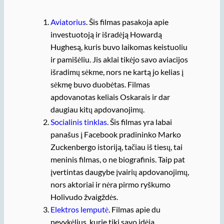
Aviatorius
. Šis filmas pasakoja apie
investuotoją ir išradėją Howardą
Hughesą, kuris buvo laikomas keistuoliu
ir pamišėliu. Jis aklai tikėjo savo aviacijos
išradimų sėkme, nors ne kartą jo kelias į
sėkmę buvo duobėtas. Filmas
apdovanotas keliais Oskarais ir dar
daugiau kitų apdovanojimų.
Socialinis tinklas
. Šis filmas yra labai
panašus į Facebook pradininko Marko
Zuckenbergo istoriją, tačiau iš tiesų, tai
meninis filmas, o ne biografinis. Taip pat
įvertintas daugybe įvairių apdovanojimų,
nors aktoriai ir nėra pirmo ryškumo
Holivudo žvaigždės.
Elektros lemputė
. Filmas apie du
nevykėlius, kurie tiki savo idėja.