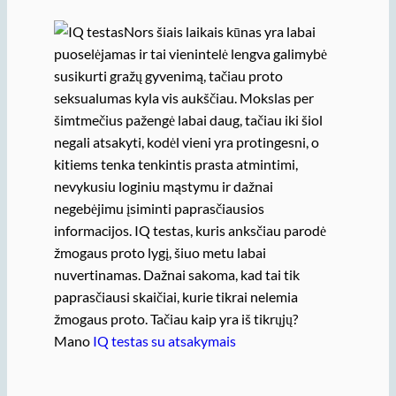
Nors šiais laikais kūnas yra labai
puoselėjamas ir tai vienintelė lengva galimybė
susikurti gražų gyvenimą, tačiau proto
seksualumas kyla vis aukščiau. Mokslas per
šimtmečius pažengė labai daug, tačiau iki šiol
negali atsakyti, kodėl vieni yra protingesni, o
kitiems tenka tenkintis prasta atmintimi,
nevykusiu loginiu mąstymu ir dažnai
negebėjimu įsiminti paprasčiausios
informacijos. IQ testas, kuris anksčiau parodė
žmogaus proto lygį, šiuo metu labai
nuvertinamas. Dažnai sakoma, kad tai tik
paprasčiausi skaičiai, kurie tikrai nelemia
žmogaus proto. Tačiau kaip yra iš tikrųjų?
Mano
IQ testas su atsakymais