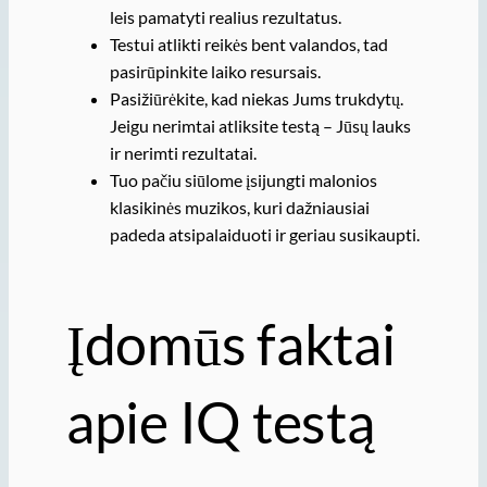
leis pamatyti realius rezultatus.
Testui atlikti reikės bent valandos, tad
pasirūpinkite laiko resursais.
Pasižiūrėkite, kad niekas Jums trukdytų.
Jeigu nerimtai atliksite testą – Jūsų lauks
ir nerimti rezultatai.
Tuo pačiu siūlome įsijungti malonios
klasikinės muzikos, kuri dažniausiai
padeda atsipalaiduoti ir geriau susikaupti.
Įdomūs faktai
apie IQ testą