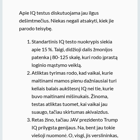
Apie IQ testus diskutuojama jau ilgus
dešimtmečius. Niekas negali atsakyti, kiek jie
parodo teisybę.
Standartinis IQ testo nuokrypis siekia
apie 15 %. Taigi, didžioji dalis žmonijos
patenka į 80-125 skalę, kuri rodo įprastą
loginio mąstymo veiklą.
Atliktas tyrimas rodo, kad vaikai, kurie
maitinami mamos pienu dažniausiai turi
keliais balais aukštesnį IQ nei tie, kurie
buvo maitinami mišinukais. Žinoma,
testas atliktas tuomet, kai vaikai jau
suaugo, tačiau skirtumas akivaizdus.
Retas žino, tačiau JAV prezidento Trump
IQ prilygsta genijaus. Na, bent jau tokie
viešoji nuomonė. O, visgi, jis verslininkas,