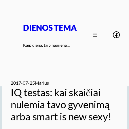
Eiti
prie
turinio
DIENOS TEMA
Face
Kaip diena, taip naujiena…
2017-07-25
Marius
IQ testas: kai skaičiai
nulemia tavo gyvenimą
arba smart is new sexy!