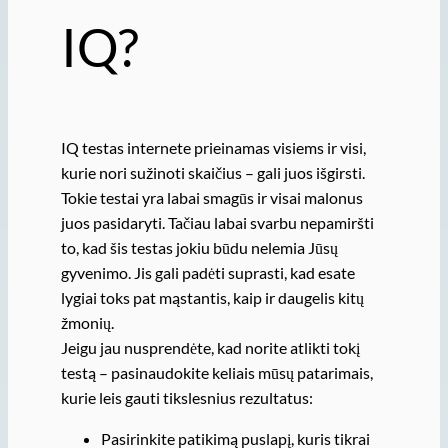
IQ?
IQ testas internete prieinamas visiems ir visi,
kurie nori sužinoti skaičius – gali juos išgirsti.
Tokie testai yra labai smagūs ir visai malonus
juos pasidaryti. Tačiau labai svarbu nepamiršti
to, kad šis testas jokiu būdu nelemia Jūsų
gyvenimo. Jis gali padėti suprasti, kad esate
lygiai toks pat mąstantis, kaip ir daugelis kitų
žmonių.
Jeigu jau nusprendėte, kad norite atlikti tokį
testą – pasinaudokite keliais mūsų patarimais,
kurie leis gauti tikslesnius rezultatus:
Pasirinkite patikimą puslapį, kuris tikrai