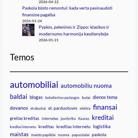
2026-04-12
Paskola būsto remontui: kada verta pasinaudoti
finansine pagalba
2026-01-24
Pypkės, peleninės ir Zippo: klasikos ir
modernumo harmonija kasdienybėje
2026-01-21
Temos
automobiliai
automobiliu nuoma
baldai
blogas
dienos tema
butai
buhalterinės paslaugos
finansai
dovanos
el. parduotuvės
drabužiai
elektra
kreditai
greitas kreditas
Internetas
juvelyrika
Kaunas
logistika
kreditas
kreditas internetu
kreditai internetu
maistas
paskola
maisto papildai
nuoma
papuošalai