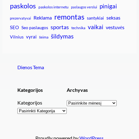
paskolos
pinigai
paskolos internetu
paslaugos verslui
remontas
Reklama
seksas
santykiai
prezervatyvai
vaikai
sportas
vestuvės
SEO
Seo paslaugos
technika
šildymas
vyrai
Vilnius
šeima
Dienos Tema
Kategorijos
Archyvas
Archyvai
Kategorijos
Proudly powered by
WordPress