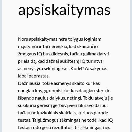
apsiskaitymas
Nors apsiskaitymas nėra tolygus loginiam
mąstymui ir tai nereiškia, kad skaitančio
žmogaus IQ bus didesnis, tačiau galima daryti
prielaidą, kad dažnai aukštesnį IQ turintys
asmenys yra sėkmingesni. Kodėl? Atsakymas
labai paprastas.
Dažniausiai tokie asmenys skaito kur kas
daugiau knygų, domisi kur kas daugiau sferų ir
išbando naujus dalykus, netingi. Tokiu atveju jie
susikuria geresnį gerbūvį vien tik savo darbu,
tačiau ne kažkokiais skaičiais, kuriuos parodė
testas. Taigi, žmogus sėkmingas ne todėl, kad IQ
testas rodo geru rezultatus. Jis sėkmingas, nes