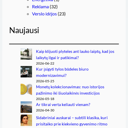
Reklama
(32)
Verslo idėjos
(23)
Naujausi
Kaip klijuoti plyteles ant lauko laiptų, kad jos
laikytų ilgai ir patikimai?
2026-06-22
Kur įsigyti tylos būdeles biuro
modernizavimui?
2026-05-25
Monetų kolekcionavimas: nuo istorijos
pažinimo iki šiuolaikinės investicijos
2026-05-18
Ar tikrai verta keliauti vienam?
2026-04-30
Sidabriniai auskarai – subtili klasika, kuri
prisitaiko prie kiekvieno gyvenimo ritmo