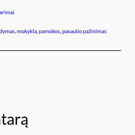
arimai
gdymas
, 
mokykla
, 
pamokos
, 
pasaulio pažinimas
tarą