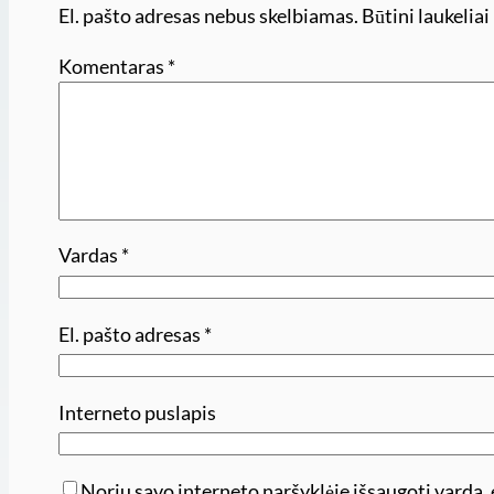
El. pašto adresas nebus skelbiamas.
Būtini laukelia
Komentaras
*
Vardas
*
El. pašto adresas
*
Interneto puslapis
Noriu savo interneto naršyklėje išsaugoti vardą, e