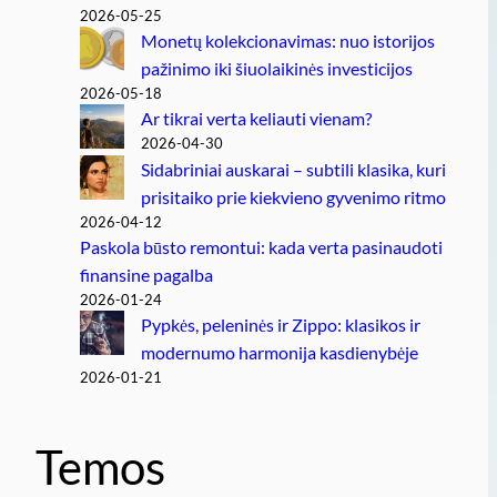
2026-05-25
Monetų kolekcionavimas: nuo istorijos
pažinimo iki šiuolaikinės investicijos
2026-05-18
Ar tikrai verta keliauti vienam?
2026-04-30
Sidabriniai auskarai – subtili klasika, kuri
prisitaiko prie kiekvieno gyvenimo ritmo
2026-04-12
Paskola būsto remontui: kada verta pasinaudoti
finansine pagalba
2026-01-24
Pypkės, peleninės ir Zippo: klasikos ir
modernumo harmonija kasdienybėje
2026-01-21
Temos