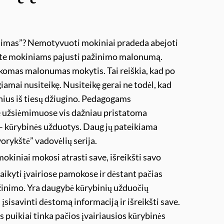
lėjimas”? Nemotyvuoti mokiniai pradeda abejoti
kite mokiniams pajusti pažinimo malonumą.
aikomas malonumas mokytis. Tai reiškia, kad po
igiamai nusiteikę. Nusiteikę gerai ne todėl, kad
nius iš tiesų džiugino. Pedagogams
 užsiėmimuose vis dažniau pristatoma
 kūrybinės užduotys. Daug jų pateikiama
orykštė” vadovėlių serija.
okiniai mokosi atrasti save, išreikšti savo
aikyti įvairiose pamokose ir dėstant pačias
ažinimo. Yra daugybė kūrybinių užduočių
įsisavinti dėstomą informaciją ir išreikšti save.
puikiai tinka pačios įvairiausios kūrybinės