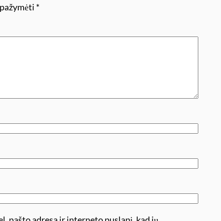
i pažymėti
*
l. pašto adresą ir interneto puslapį, kad jų