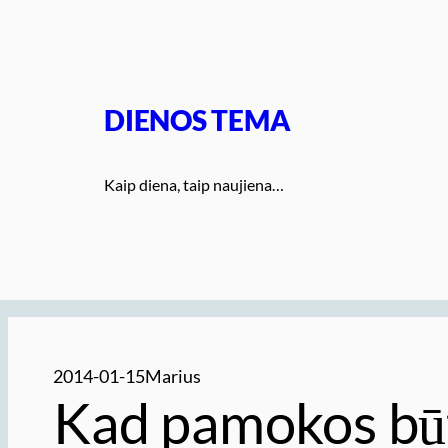
Eiti
prie
turinio
DIENOS TEMA
Kaip diena, taip naujiena…
2014-01-15
Marius
Kad pamokos bū