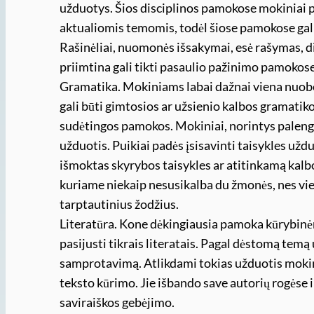
užduotys. Šios disciplinos pamokose mokiniai 
aktualiomis temomis, todėl šiose pamokose gali
Rašinėliai, nuomonės išsakymai, esė rašymas, d
priimtina gali tikti pasaulio pažinimo pamokose
Gramatika. Mokiniams labai dažnai viena nuo
gali būti gimtosios ar užsienio kalbos gramatik
sudėtingos pamokos. Mokiniai, norintys palengv
užduotis. Puikiai padės įsisavinti taisykles už
išmoktas skyrybos taisykles ar atitinkamą kalbo
kuriame niekaip nesusikalba du žmonės, nes viena
tarptautinius žodžius.
Literatūra. Kone dėkingiausia pamoka kūrybinėm
pasijusti tikrais literatais. Pagal dėstomą temą
samprotavimą. Atlikdami tokias užduotis mokinia
teksto kūrimo. Jie išbando save autorių rogėse i
saviraiškos gebėjimo.