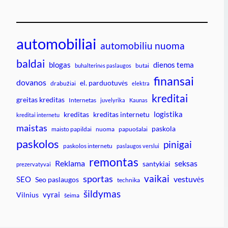
automobiliai
automobiliu nuoma
baldai
blogas
dienos tema
butai
buhalterinės paslaugos
finansai
dovanos
el. parduotuvės
drabužiai
elektra
kreditai
greitas kreditas
Internetas
juvelyrika
Kaunas
logistika
kreditas
kreditas internetu
kreditai internetu
maistas
paskola
maisto papildai
nuoma
papuošalai
paskolos
pinigai
paskolos internetu
paslaugos verslui
remontas
Reklama
seksas
santykiai
prezervatyvai
vaikai
sportas
vestuvės
SEO
Seo paslaugos
technika
šildymas
vyrai
Vilnius
šeima