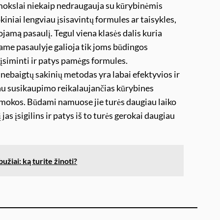
 mokslai niekaip nedraugauja su kūrybinėmis
okiniai lengviau įsisavintų formules ar taisykles,
uojamą pasaulį. Tegul viena klasės dalis kuria
tame pasaulyje galioja tik joms būdingos
 įsiminti ir patys pamėgs formules.
nebaigtų sakinių metodas yra labai efektyvios ir
au susikaupimo reikalaujančias kūrybines
amokos. Būdami namuose jie turės daugiau laiko
 jas įsigilins ir patys iš to turės gerokai daugiau
užiai: ką turite žinoti?