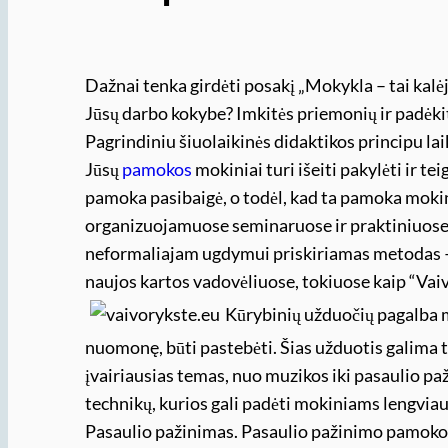
Dažnai tenka girdėti posakį „Mokykla – tai ka
Jūsų darbo kokybe? Imkitės priemonių ir padė
Pagrindiniu šiuolaikinės didaktikos principu l
Jūsų
pamokos
mokiniai turi išeiti pakylėti ir te
pamoka pasibaigė, o todėl, kad ta pamoka moki
organizuojamuose seminaruose ir praktiniuose
neformaliajam ugdymui priskiriamas metodas –
naujos kartos vadovėliuose, tokiuose kaip “Vaiv
Kūrybinių užduočių pagalba m
nuomonę, būti pastebėti. Šias užduotis galima t
įvairiausias temas, nuo muzikos iki pasaulio p
technikų, kurios gali padėti mokiniams lengviau 
Pasaulio pažinimas. Pasaulio pažinimo pamokos 