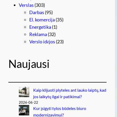
Verslas
(303)
Darbas
(95)
El. komercija
(35)
Energetika
(1)
Reklama
(32)
Verslo idėjos
(23)
Naujausi
Kaip klijuoti plyteles ant lauko laiptų, kad
jos laikytų ilgai ir patikimai?
2026-06-22
Kur įsigyti tylos būdeles biuro
modernizavimui?