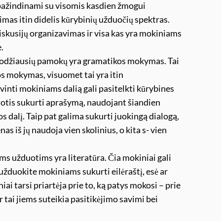
pažindinami su visomis kasdien žmogui
mas itin didelis kūrybinių užduočių spektras.
iskusijų organizavimas ir visa kas yra mokiniams
.
bodžiausių pamokų yra gramatikos mokymas. Tai
os mokymas, visuomet tai yra itin
inti mokiniams dalią gali pasitelkti kūrybines
duotis sukurti aprašymą, naudojant šiandien
s dalį. Taip pat galima sukurti juokingą dialogą,
s iš jų naudoja vien skolinius, o kita s- vien
s užduotims yra literatūra. Čia mokiniai gali
 užduokite mokiniams sukurti eilėraštį, esė ar
i tarsi priartėja prie to, ką patys mokosi – prie
r tai jiems suteikia pasitikėjimo savimi bei