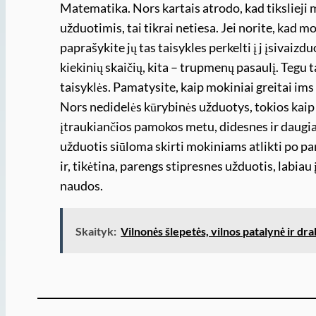
Matematika. Nors kartais atrodo, kad tikslieji
užduotimis, tai tikrai netiesa. Jei norite, kad m
paprašykite jų tas taisykles perkelti į j įsivaizd
kiekinių skaičių, kita – trupmenų pasaulį. Tegu 
taisyklės. Pamatysite, kaip mokiniai greitai ims
Nors nedidelės kūrybinės užduotys, tokios kaip 
įtraukiančios pamokos metu, didesnes ir daugi
užduotis siūloma skirti mokiniams atlikti po p
ir, tikėtina, parengs stipresnes užduotis, labiau į
naudos.
Skaityk:
Vilnonės šlepetės, vilnos patalynė ir drab