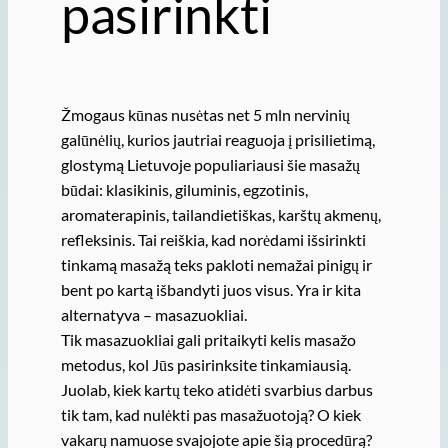
pasirinkti
Žmogaus kūnas nusėtas net 5 mln nervinių
galūnėlių, kurios jautriai reaguoja į prisilietimą,
glostymą Lietuvoje populiariausi šie masažų
būdai: klasikinis, giluminis, egzotinis,
aromaterapinis, tailandietiškas, karštų akmenų,
refleksinis. Tai reiškia, kad norėdami išsirinkti
tinkamą masažą teks pakloti nemažai pinigų ir
bent po kartą išbandyti juos visus. Yra ir kita
alternatyva – masazuokliai.
Tik masazuokliai gali pritaikyti kelis masažo
metodus, kol Jūs pasirinksite tinkamiausią.
Juolab, kiek kartų teko atidėti svarbius darbus
tik tam, kad nulėkti pas masažuotoją? O kiek
vakarų namuose svajojote apie šią procedūrą?