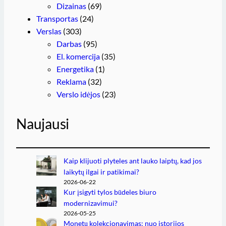
Dizainas
(69)
Transportas
(24)
Verslas
(303)
Darbas
(95)
El. komercija
(35)
Energetika
(1)
Reklama
(32)
Verslo idėjos
(23)
Naujausi
Kaip klijuoti plyteles ant lauko laiptų, kad jos
laikytų ilgai ir patikimai?
2026-06-22
Kur įsigyti tylos būdeles biuro
modernizavimui?
2026-05-25
Monetų kolekcionavimas: nuo istorijos