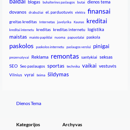
baldai
blogas
dienos tema
butai
buhalterinės paslaugos
finansai
dovanos
el. parduotuvės
drabužiai
elektra
kreditai
greitas kreditas
Internetas
juvelyrika
Kaunas
logistika
kreditas
kreditas internetu
kreditai internetu
maistas
paskola
maisto papildai
nuoma
papuošalai
paskolos
pinigai
paskolos internetu
paslaugos verslui
remontas
Reklama
seksas
santykiai
prezervatyvai
vaikai
sportas
vestuvės
SEO
Seo paslaugos
technika
šildymas
vyrai
Vilnius
šeima
Dienos Tema
Kategorijos
Archyvas