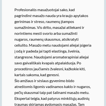
Profesionalūs masažuotojai sako, kad
pagrindinė masažo nauda yra kraujo apytakos
gerinimas ir streso, raumenų įtampos
sumažinimas. Vis dėlto, masažai atliekami ir
norintiems mesti svorio arba sumažinti
nugaros, raumenų skausmus, atsikratyti
celiulito. Masažo metu naudojami aliejai įsigeria
į odą ir padeda jai tapti elastinga, švelnia,
stangresne. Naudojami aromaterapiniai aliejai
savo gaivališkais kvapais atpalaiduoja. Po
procedūros jaučiamės žvalesni, kažkokie kiti,
kartais sakoma, kad geresni.
Šio amžiaus ir sėslaus gyvenimo būdo
atneštomis ligomis vadinamos kaklo ir nugaros,
pečių skausmai taip pat šalinami masažo metu.
Ekspertai teigia, kad patyrus minkštųjų audinių
traumas skiriamas gydomasis masažas. Tam