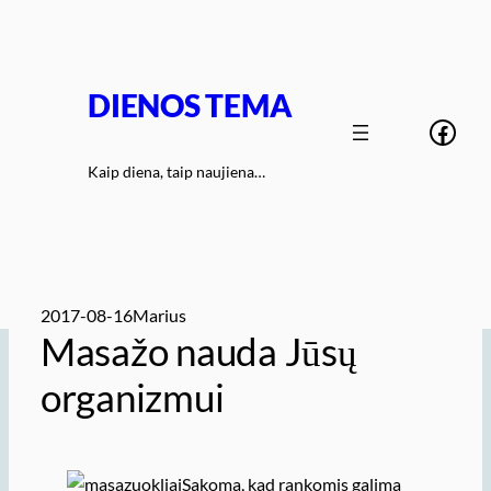
Eiti
prie
turinio
DIENOS TEMA
Face
Kaip diena, taip naujiena…
2017-08-16
Marius
Masažo nauda Jūsų
organizmui
Sakoma, kad rankomis galima