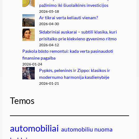
pažinimo iki šiuolaikinės investicijos
2026-05-18
Ar tikrai verta keliauti vienam?
2026-04-30
Sidabriniai auskarai – subtili klasika, kuri
prisitaiko prie kiekvieno gyvenimo ritmo
2026-04-12
Paskola būsto remontui: kada verta pasinaudoti
finansine pagalba
2026-01-24
Pypkės, peleninės ir Zippo: klasikos ir
modernumo harmonija kasdienybėje
2026-01-21
Temos
automobiliai
automobiliu nuoma