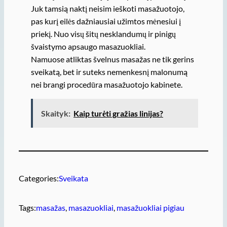
Juk tamsią naktį neisim ieškoti masažuotojo,
pas kurį eilės dažniausiai užimtos mėnesiui į
priekį. Nuo visų šitų nesklandumų ir pinigų
švaistymo apsaugo masazuokliai.
Namuose atliktas švelnus masažas ne tik gerins
sveikatą, bet ir suteks nemenkesnį malonumą
nei brangi procedūra masažuotojo kabinete.
Skaityk:
Kaip turėti gražias linijas?
Categories:
Sveikata
Tags:
masažas
, 
masazuokliai
, 
masažuokliai pigiau