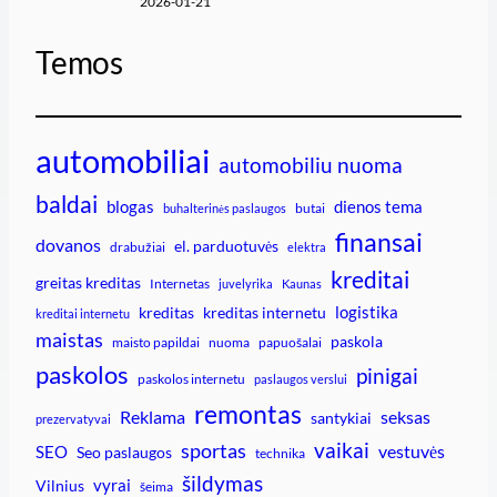
2026-01-21
Temos
automobiliai
automobiliu nuoma
baldai
blogas
dienos tema
butai
buhalterinės paslaugos
finansai
dovanos
el. parduotuvės
drabužiai
elektra
kreditai
greitas kreditas
Internetas
juvelyrika
Kaunas
logistika
kreditas
kreditas internetu
kreditai internetu
maistas
paskola
maisto papildai
nuoma
papuošalai
paskolos
pinigai
paskolos internetu
paslaugos verslui
remontas
Reklama
seksas
santykiai
prezervatyvai
vaikai
sportas
vestuvės
SEO
Seo paslaugos
technika
šildymas
vyrai
Vilnius
šeima