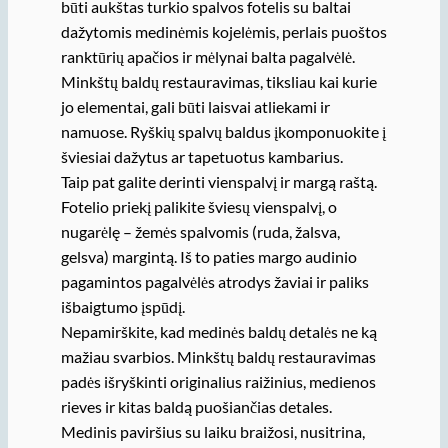
būti aukštas turkio spalvos fotelis su baltai
dažytomis medinėmis kojelėmis, perlais puoštos
ranktūrių apačios ir mėlynai balta pagalvėlė.
Minkštų baldų restauravimas, tiksliau kai kurie
jo elementai, gali būti laisvai atliekami ir
namuose. Ryškių spalvų baldus įkomponuokite į
šviesiai dažytus ar tapetuotus kambarius.
Taip pat galite derinti vienspalvį ir margą raštą.
Fotelio priekį palikite šviesų vienspalvį, o
nugarėlę – žemės spalvomis (ruda, žalsva,
gelsva) margintą. Iš to paties margo audinio
pagamintos pagalvėlės atrodys žaviai ir paliks
išbaigtumo įspūdį.
Nepamirškite, kad medinės baldų detalės ne ką
mažiau svarbios. Minkštų baldų restauravimas
padės išryškinti originalius raižinius, medienos
rieves ir kitas baldą puošiančias detales.
Medinis paviršius su laiku braižosi, nusitrina,