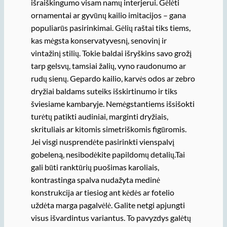
išraiškingumo visam namų interjerui. Gėlėti
ornamentai ar gyvūnų kailio imitacijos – gana
populiarūs pasirinkimai. Gėlių raštai tiks tiems,
kas mėgsta konservatyvesnį, senovinį ir
vintažinį stilių. Tokie baldai išryškins savo grožį
tarp gelsvų, tamsiai žalių, vyno raudonumo ar
rudų sienų. Gepardo kailio, karvės odos ar zebro
dryžiai baldams suteiks išskirtinumo ir tiks
šviesiame kambaryje. Nemėgstantiems išsišokti
turėtų patikti audiniai, marginti dryžiais,
skrituliais ar kitomis simetriškomis figūromis.
Jei visgi nusprendėte pasirinkti vienspalvį
gobeleną, nesibodėkite papildomų detalių.Tai
gali būti ranktūrių puošimas karoliais,
kontrastinga spalva nudažyta medinė
konstrukcija ar tiesiog ant kėdės ar fotelio
uždėta marga pagalvėlė. Galite netgi apjungti
visus išvardintus variantus. To pavyzdys galėtų