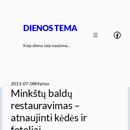
Eiti
prie
turinio
DIENOS TEMA
Face
Kaip diena, taip naujiena…
2013-07-08
Marius
Minkštų baldų
restauravimas –
atnaujinti kėdės ir
foteliai