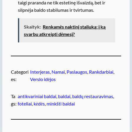
taigi praranda ne tik estetinę išvaizdą, bet ir
silpnėja baldo stabilumas ir tvirtumas.
Skaityk:
Renkamės naktinį staliuką: į ką
svarbu atkreipti dėmesį?
Categori
Interjeras
, 
Namai
, 
Paslaugos
, 
Rankdarbiai
, 
es:
Verslo idėjos
Ta
antikvariniai baldai
, 
baldai
, 
baldų restauravimas
, 
gs:
foteliai
, 
kėdės
, 
minkšti baldai