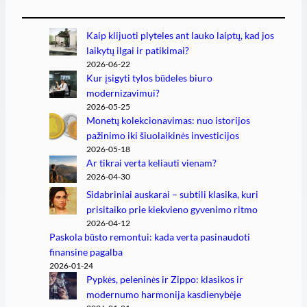
Kaip klijuoti plyteles ant lauko laiptų, kad jos
laikytų ilgai ir patikimai?
2026-06-22
Kur įsigyti tylos būdeles biuro
modernizavimui?
2026-05-25
Monetų kolekcionavimas: nuo istorijos
pažinimo iki šiuolaikinės investicijos
2026-05-18
Ar tikrai verta keliauti vienam?
2026-04-30
Sidabriniai auskarai – subtili klasika, kuri
prisitaiko prie kiekvieno gyvenimo ritmo
2026-04-12
Paskola būsto remontui: kada verta pasinaudoti
finansine pagalba
2026-01-24
Pypkės, peleninės ir Zippo: klasikos ir
modernumo harmonija kasdienybėje