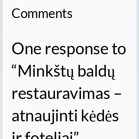
Comments
One response to
“Minkštų baldų
restauravimas –
atnaujinti kėdės
ir foteliai”