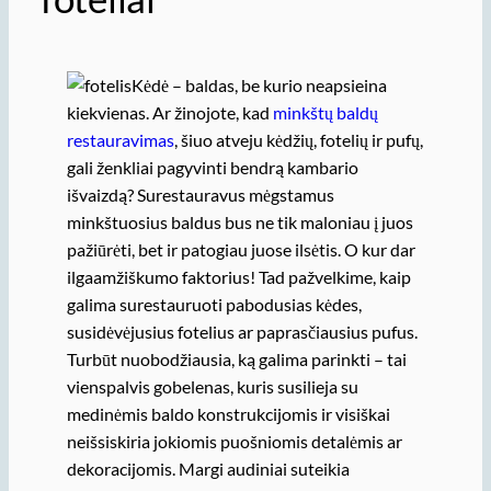
Kėdė – baldas, be kurio neapsieina
kiekvienas. Ar žinojote, kad
minkštų baldų
restauravimas
, šiuo atveju kėdžių, fotelių ir pufų,
gali ženkliai pagyvinti bendrą kambario
išvaizdą? Surestauravus mėgstamus
minkštuosius baldus bus ne tik maloniau į juos
pažiūrėti, bet ir patogiau juose ilsėtis. O kur dar
ilgaamžiškumo faktorius! Tad pažvelkime, kaip
galima surestauruoti pabodusias kėdes,
susidėvėjusius fotelius ar paprasčiausius pufus.
Turbūt nuobodžiausia, ką galima parinkti – tai
vienspalvis gobelenas, kuris susilieja su
medinėmis baldo konstrukcijomis ir visiškai
neišsiskiria jokiomis puošniomis detalėmis ar
dekoracijomis. Margi audiniai suteikia