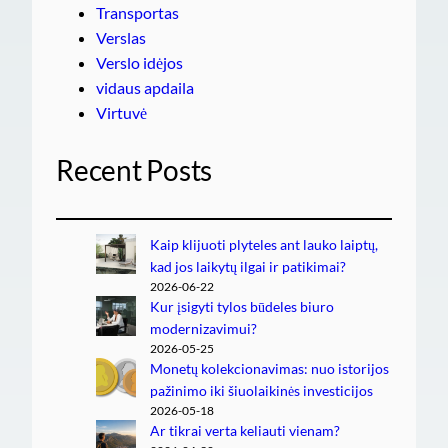
Transportas
Verslas
Verslo idėjos
vidaus apdaila
Virtuvė
Recent Posts
Kaip klijuoti plyteles ant lauko laiptų,
kad jos laikytų ilgai ir patikimai?
2026-06-22
Kur įsigyti tylos būdeles biuro
modernizavimui?
2026-05-25
Monetų kolekcionavimas: nuo istorijos
pažinimo iki šiuolaikinės investicijos
2026-05-18
Ar tikrai verta keliauti vienam?