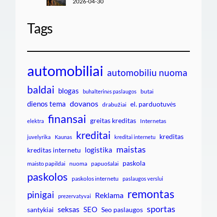
2026-04-30
Tags
automobiliai
automobiliu nuoma
baldai
blogas
butai
buhalterinės paslaugos
dovanos
dienos tema
el. parduotuvės
drabužiai
finansai
greitas kreditas
Internetas
elektra
kreditai
kreditas
juvelyrika
Kaunas
kreditai internetu
maistas
logistika
kreditas internetu
paskola
maisto papildai
nuoma
papuošalai
paskolos
paskolos internetu
paslaugos verslui
remontas
pinigai
Reklama
prezervatyvai
sportas
seksas
SEO
santykiai
Seo paslaugos