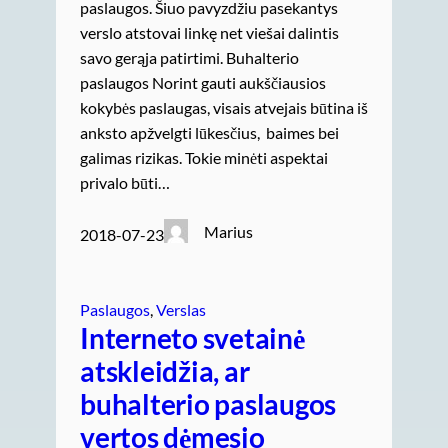
paslaugos. Šiuo pavyzdžiu pasekantys
verslo atstovai linkę net viešai dalintis
savo gerąja patirtimi. Buhalterio
paslaugos Norint gauti aukščiausios
kokybės paslaugas, visais atvejais būtina iš
anksto apžvelgti lūkesčius, baimes bei
galimas rizikas. Tokie minėti aspektai
privalo būti…
Marius
2018-07-23
Paslaugos
, 
Verslas
Interneto svetainė
atskleidžia, ar
buhalterio paslaugos
vertos dėmesio