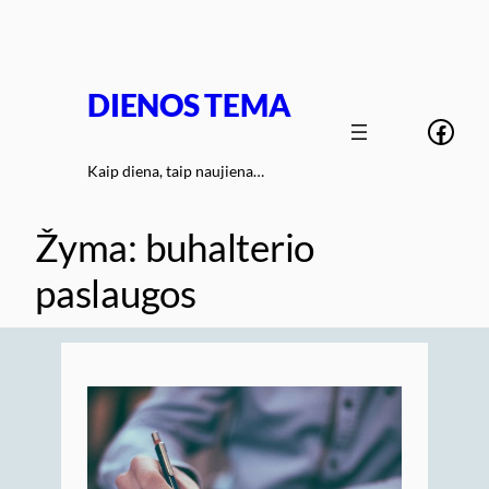
Eiti
prie
turinio
DIENOS TEMA
Face
Kaip diena, taip naujiena…
Žyma:
buhalterio
paslaugos