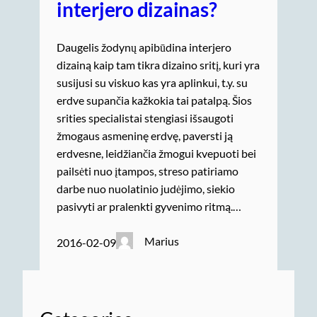
interjero dizainas?
Daugelis žodynų apibūdina interjero
dizainą kaip tam tikra dizaino sritį, kuri yra
susijusi su viskuo kas yra aplinkui, t.y. su
erdve supančia kažkokia tai patalpą. Šios
srities specialistai stengiasi išsaugoti
žmogaus asmeninę erdvę, paversti ją
erdvesne, leidžiančia žmogui kvepuoti bei
pailsėti nuo įtampos, streso patiriamo
darbe nuo nuolatinio judėjimo, siekio
pasivyti ar pralenkti gyvenimo ritmą.…
Marius
2016-02-09