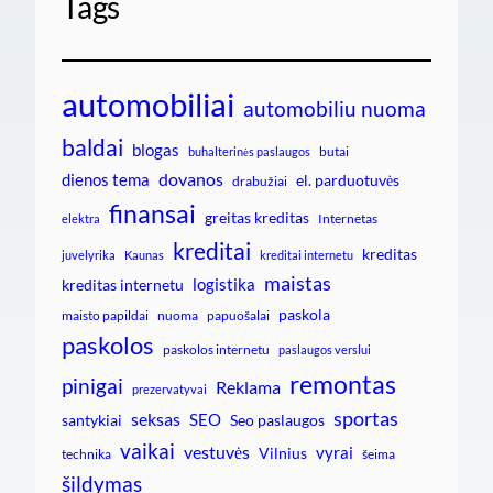
Tags
automobiliai
automobiliu nuoma
baldai
blogas
butai
buhalterinės paslaugos
dovanos
dienos tema
el. parduotuvės
drabužiai
finansai
greitas kreditas
Internetas
elektra
kreditai
kreditas
juvelyrika
Kaunas
kreditai internetu
maistas
logistika
kreditas internetu
paskola
maisto papildai
nuoma
papuošalai
paskolos
paskolos internetu
paslaugos verslui
remontas
pinigai
Reklama
prezervatyvai
sportas
seksas
SEO
santykiai
Seo paslaugos
vaikai
vestuvės
vyrai
Vilnius
technika
šeima
šildymas