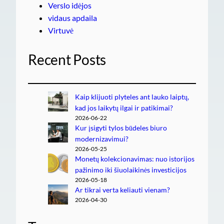
Verslo idėjos
vidaus apdaila
Virtuvė
Recent Posts
Kaip klijuoti plyteles ant lauko laiptų,
kad jos laikytų ilgai ir patikimai?
2026-06-22
Kur įsigyti tylos būdeles biuro
modernizavimui?
2026-05-25
Monetų kolekcionavimas: nuo istorijos
pažinimo iki šiuolaikinės investicijos
2026-05-18
Ar tikrai verta keliauti vienam?
2026-04-30