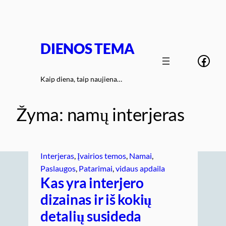
Eiti
prie
turinio
DIENOS TEMA
Face
Kaip diena, taip naujiena…
Žyma:
namų interjeras
Interjeras
, 
Įvairios temos
, 
Namai
, 
Paslaugos
, 
Patarimai
, 
vidaus apdaila
Kas yra interjero
dizainas ir iš kokių
detalių susideda