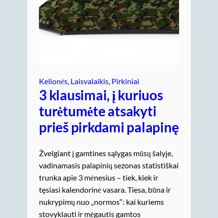
Kelionės
, 
Laisvalaikis
, 
Pirkiniai
3 klausimai, į kuriuos
turėtumėte atsakyti
prieš pirkdami palapinę
Žvelgiant į gamtines sąlygas mūsų šalyje,
vadinamasis palapinių sezonas statistiškai
trunka apie 3 mėnesius – tiek, kiek ir
tęsiasi kalendorinė vasara. Tiesa, būna ir
nukrypimų nuo „normos“: kai kuriems
stovyklauti ir mėgautis gamtos