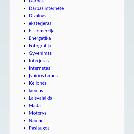
Darbas
Darbas internete
Dizainas
eksterjeras
El. komercija
Energetika
Fotografija
Gyvenimas
Interjeras
Internetas
Įvairios temos
Kelionės
kiemas
Laisvalaikis
Mada
Moterys
Namai
Paslaugos