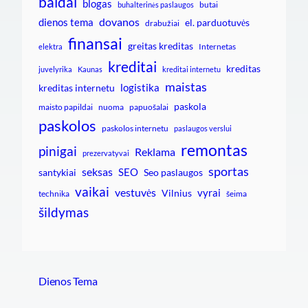
baldai
blogas
butai
buhalterinės paslaugos
dovanos
dienos tema
el. parduotuvės
drabužiai
finansai
greitas kreditas
Internetas
elektra
kreditai
kreditas
juvelyrika
Kaunas
kreditai internetu
maistas
logistika
kreditas internetu
paskola
maisto papildai
nuoma
papuošalai
paskolos
paskolos internetu
paslaugos verslui
remontas
pinigai
Reklama
prezervatyvai
sportas
seksas
SEO
santykiai
Seo paslaugos
vaikai
vestuvės
vyrai
Vilnius
technika
šeima
šildymas
Dienos Tema