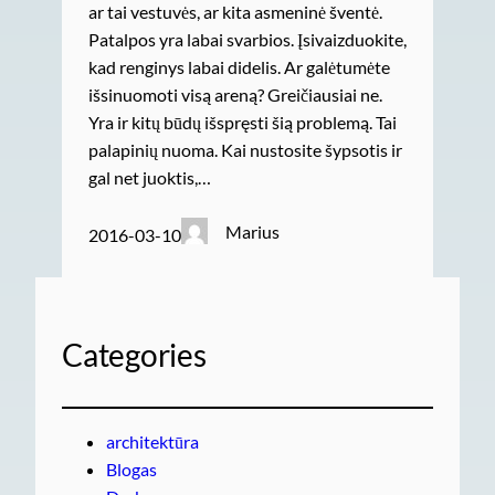
ar tai vestuvės, ar kita asmeninė šventė.
Patalpos yra labai svarbios. Įsivaizduokite,
kad renginys labai didelis. Ar galėtumėte
išsinuomoti visą areną? Greičiausiai ne.
Yra ir kitų būdų išspręsti šią problemą. Tai
palapinių nuoma. Kai nustosite šypsotis ir
gal net juoktis,…
Marius
2016-03-10
Categories
architektūra
Blogas