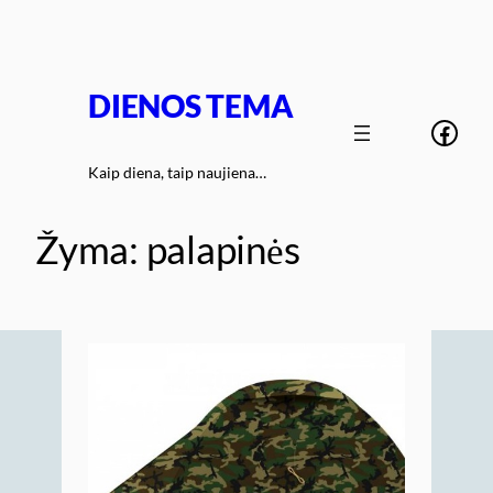
Eiti
prie
turinio
DIENOS TEMA
Face
Kaip diena, taip naujiena…
Žyma:
palapinės