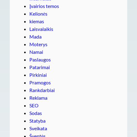
Įvairios temos
Kelionės
kiemas
Laisvalaikis
Mada
Moterys
Namai
Paslaugos
Patarimai
Pirkiniai
Pramogos
Rankdarbiai
Reklama
SEO
Sodas
Statyba
Sveikata
Šventės