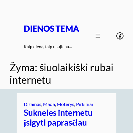
Eiti
prie
turinio
DIENOS TEMA
Face
Kaip diena, taip naujiena…
Žyma:
šiuolaikiški rubai
internetu
Dizainas
, 
Mada
, 
Moterys
, 
Pirkiniai
Sukneles internetu
įsigyti paprasčiau