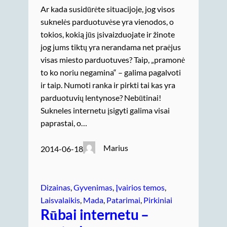
Ar kada susidūrėte situacijoje, jog visos
suknelės parduotuvėse yra vienodos, o
tokios, kokią jūs įsivaizduojate ir žinote
jog jums tiktų yra nerandama net praėjus
visas miesto parduotuves? Taip, „pramonė
to ko noriu negamina“ – galima pagalvoti
ir taip. Numoti ranka ir pirkti tai kas yra
parduotuvių lentynose? Nebūtinai!
Sukneles internetu įsigyti galima visai
paprastai, o…
Marius
2014-06-18
Dizainas
, 
Gyvenimas
, 
Įvairios temos
, 
Laisvalaikis
, 
Mada
, 
Patarimai
, 
Pirkiniai
Rūbai internetu –