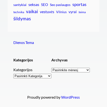
sportas
seksas
SEO
santykiai
Seo paslaugos
vaikai
vestuvės
vyrai
Vilnius
technika
šeima
šildymas
Dienos Tema
Kategorijos
Archyvas
Archyvai
Kategorijos
Proudly powered by
WordPress