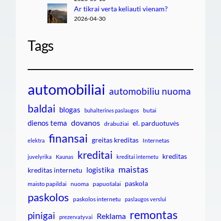
Ar tikrai verta keliauti vienam?
2026-04-30
Tags
automobiliai
automobiliu nuoma
baldai
blogas
butai
buhalterinės paslaugos
dovanos
dienos tema
el. parduotuvės
drabužiai
finansai
greitas kreditas
Internetas
elektra
kreditai
kreditas
juvelyrika
Kaunas
kreditai internetu
maistas
logistika
kreditas internetu
paskola
maisto papildai
nuoma
papuošalai
paskolos
paskolos internetu
paslaugos verslui
remontas
pinigai
Reklama
prezervatyvai