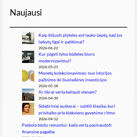
Naujausi
Kaip klijuoti plyteles ant lauko laiptų, kad jos
laikytų ilgai ir patikimai?
2026-06-22
Kur įsigyti tylos būdeles biuro
modernizavimui?
2026-05-25
Monetų kolekcionavimas: nuo istorijos
pažinimo iki šiuolaikinės investicijos
2026-05-18
Ar tikrai verta keliauti vienam?
2026-04-30
Sidabriniai auskarai – subtili klasika, kuri
prisitaiko prie kiekvieno gyvenimo ritmo
2026-04-12
Paskola būsto remontui: kada verta pasinaudoti
finansine pagalba