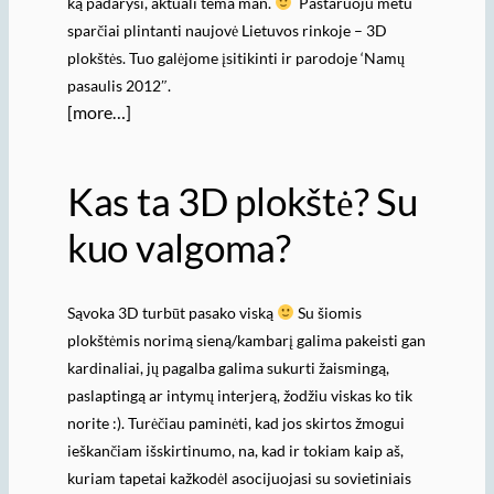
ką padarysi, aktuali tema man.
Pastaruoju metu
sparčiai plintanti naujovė Lietuvos rinkoje – 3D
plokštės. Tuo galėjome įsitikinti ir parodoje ‘Namų
pasaulis 2012″.
[more…]
Kas ta 3D plokštė? Su
kuo valgoma?
Sąvoka 3D turbūt pasako viską
Su šiomis
plokštėmis norimą sieną/kambarį galima pakeisti gan
kardinaliai, jų pagalba galima sukurti žaismingą,
paslaptingą ar intymų interjerą, žodžiu viskas ko tik
norite :). Turėčiau paminėti, kad jos skirtos žmogui
ieškančiam išskirtinumo, na, kad ir tokiam kaip aš,
kuriam tapetai kažkodėl asocijuojasi su sovietiniais