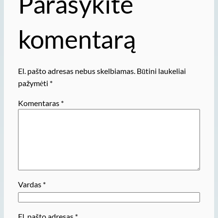
Parašykite
komentarą
El. pašto adresas nebus skelbiamas.
Būtini laukeliai
pažymėti
*
Komentaras
*
Vardas
*
El. pašto adresas
*