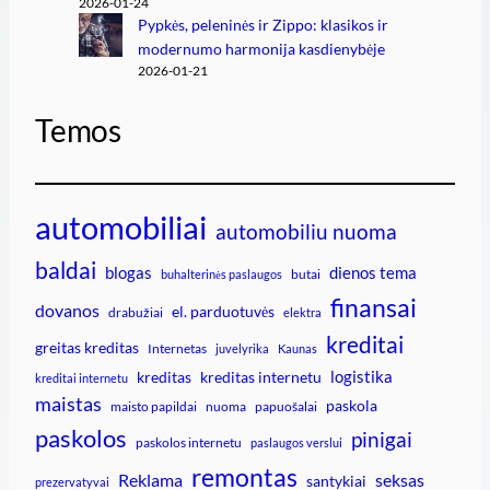
2026-01-24
Pypkės, peleninės ir Zippo: klasikos ir
modernumo harmonija kasdienybėje
2026-01-21
Temos
automobiliai
automobiliu nuoma
baldai
blogas
dienos tema
butai
buhalterinės paslaugos
finansai
dovanos
el. parduotuvės
drabužiai
elektra
kreditai
greitas kreditas
Internetas
juvelyrika
Kaunas
logistika
kreditas
kreditas internetu
kreditai internetu
maistas
paskola
maisto papildai
nuoma
papuošalai
paskolos
pinigai
paskolos internetu
paslaugos verslui
remontas
Reklama
seksas
santykiai
prezervatyvai