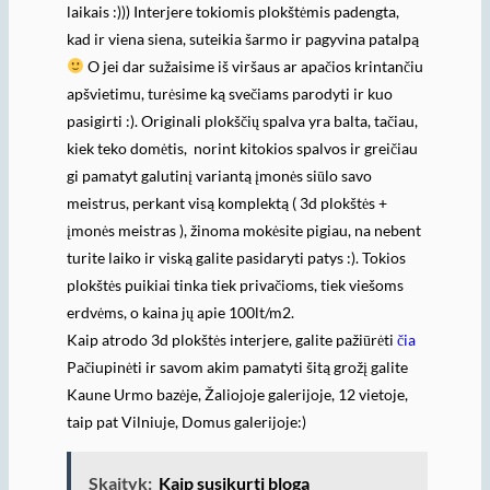
laikais :))) Interjere tokiomis plokštėmis padengta,
kad ir viena siena, suteikia šarmo ir pagyvina patalpą
O jei dar sužaisime iš viršaus ar apačios krintančiu
apšvietimu, turėsime ką svečiams parodyti ir kuo
pasigirti :). Originali plokščių spalva yra balta, tačiau,
kiek teko domėtis, norint kitokios spalvos ir greičiau
gi pamatyt galutinį variantą įmonės siūlo savo
meistrus, perkant visą komplektą ( 3d plokštės +
įmonės meistras ), žinoma mokėsite pigiau, na nebent
turite laiko ir viską galite pasidaryti patys :). Tokios
plokštės puikiai tinka tiek privačioms, tiek viešoms
erdvėms, o kaina jų apie 100lt/m2.
Kaip atrodo 3d plokštės interjere, galite pažiūrėti
čia
Pačiupinėti ir savom akim pamatyti šitą grožį galite
Kaune Urmo bazėje, Žaliojoje galerijoje, 12 vietoje,
taip pat Vilniuje, Domus galerijoje:)
Skaityk:
Kaip susikurti blogą