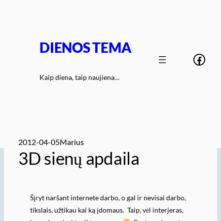
Eiti
prie
turinio
DIENOS TEMA
Face
Kaip diena, taip naujiena…
2012-04-05
Marius
3D sienų apdaila
Šįryt naršant internete darbo, o gal ir nevisai darbo,
tikslais, užtikau kai ką įdomaus. Taip, vėl interjeras,