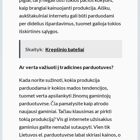
kaip brangiai kainuojanti produkcija. Aišku,
aukštakulniai internetu gali būti parduodami
per didelius išpardavimus, tuomet galioja tokios
išskirtinės sąlygos.
Skaityk:
Krepšinio bateliai
Ar verta važiuoti į tradicines parduotuves?
Kada norite sužinoti, kokia produkcija
parduodama ir kokios mados tendencijos,
tuomet verta apsilankyti žinomų gamintojų
parduotuvėse. Čia pamatysite kaip atrodo
naujausi gaminiai. Tačiau klausimas ar pirkti
tokią produkciją? Vis gi internete užsisakius
gaminius galite nemažai sutaupyti. Vien tik
Lietuvos el. parduotuvėse labai skiriasi kainos, o