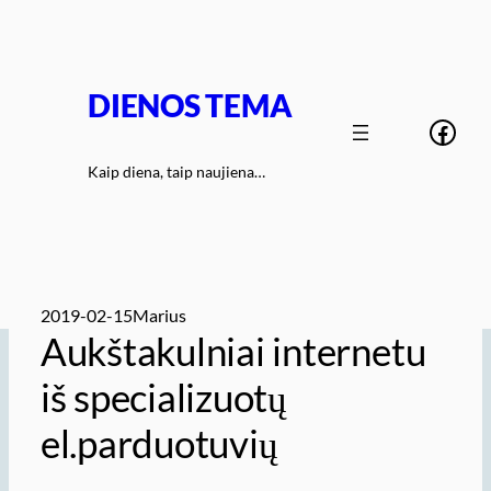
Eiti
prie
turinio
DIENOS TEMA
Face
Kaip diena, taip naujiena…
2019-02-15
Marius
Aukštakulniai internetu
iš specializuotų
el.parduotuvių