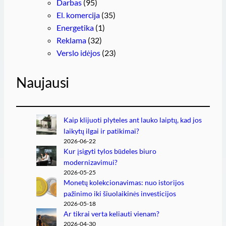
Darbas
(95)
El. komercija
(35)
Energetika
(1)
Reklama
(32)
Verslo idėjos
(23)
Naujausi
Kaip klijuoti plyteles ant lauko laiptų, kad jos
laikytų ilgai ir patikimai?
2026-06-22
Kur įsigyti tylos būdeles biuro
modernizavimui?
2026-05-25
Monetų kolekcionavimas: nuo istorijos
pažinimo iki šiuolaikinės investicijos
2026-05-18
Ar tikrai verta keliauti vienam?
2026-04-30