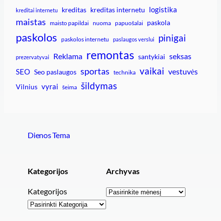
logistika
kreditas
kreditas internetu
kreditai internetu
maistas
paskola
maisto papildai
nuoma
papuošalai
paskolos
pinigai
paskolos internetu
paslaugos verslui
remontas
Reklama
seksas
santykiai
prezervatyvai
vaikai
sportas
vestuvės
SEO
Seo paslaugos
technika
šildymas
vyrai
Vilnius
šeima
Dienos Tema
Kategorijos
Archyvas
Archyvai
Kategorijos