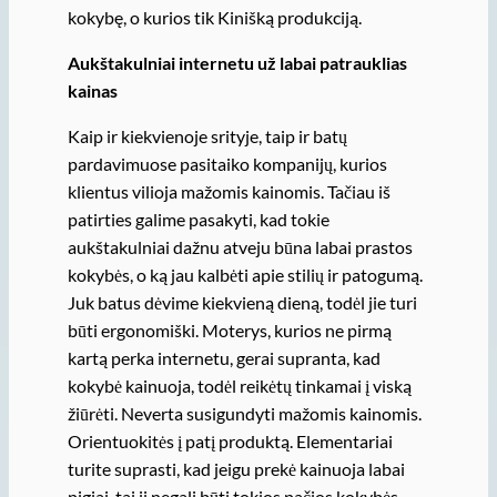
kokybę, o kurios tik Kinišką produkciją.
Aukštakulniai internetu už labai patrauklias
kainas
Kaip ir kiekvienoje srityje, taip ir batų
pardavimuose pasitaiko kompanijų, kurios
klientus vilioja mažomis kainomis. Tačiau iš
patirties galime pasakyti, kad tokie
aukštakulniai dažnu atveju būna labai prastos
kokybės, o ką jau kalbėti apie stilių ir patogumą.
Juk batus dėvime kiekvieną dieną, todėl jie turi
būti ergonomiški. Moterys, kurios ne pirmą
kartą perka internetu, gerai supranta, kad
kokybė kainuoja, todėl reikėtų tinkamai į viską
žiūrėti. Neverta susigundyti mažomis kainomis.
Orientuokitės į patį produktą. Elementariai
turite suprasti, kad jeigu prekė kainuoja labai
pigiai, tai ji negali būti tokios pačios kokybės,