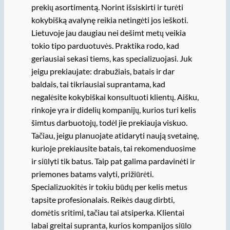
prekių asortimentą. Norint išsiskirti ir turėti
kokybišką avalynę reikia netingėti jos ieškoti.
Lietuvoje jau daugiau nei dešimt metų veikia
tokio tipo parduotuvės. Praktika rodo, kad
geriausiai sekasi tiems, kas specializuojasi. Juk
jeigu prekiaujate: drabužiais, batais ir dar
baldais, tai tikriausiai suprantama, kad
negalėsite kokybiškai konsultuoti klientų. Aišku,
rinkoje yra ir didelių kompanijų, kurios turi kelis
šimtus darbuotojų, todėl jie prekiauja viskuo.
Tačiau, jeigu planuojate atidaryti naują svetainę,
kurioje prekiausite batais, tai rekomenduosime
ir siūlyti tik batus. Taip pat galima pardavinėti ir
priemones batams valyti, prižiūrėti.
Specializuokitės ir tokiu būdų per kelis metus
tapsite profesionalais. Reikės daug dirbti,
domėtis sritimi, tačiau tai atsiperka. Klientai
labai greitai supranta, kurios kompanijos siūlo