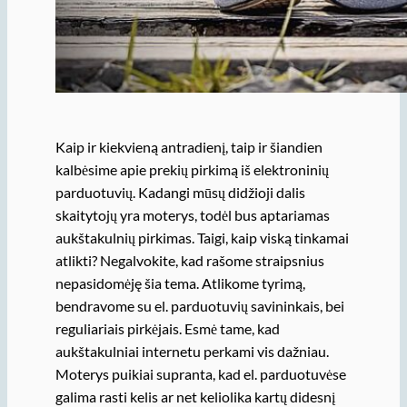
Kaip ir kiekvieną antradienį, taip ir šiandien
kalbėsime apie prekių pirkimą iš elektroninių
parduotuvių. Kadangi mūsų didžioji dalis
skaitytojų yra moterys, todėl bus aptariamas
aukštakulnių pirkimas. Taigi, kaip viską tinkamai
atlikti? Negalvokite, kad rašome straipsnius
nepasidomėję šia tema. Atlikome tyrimą,
bendravome su el. parduotuvių savininkais, bei
reguliariais pirkėjais. Esmė tame, kad
aukštakulniai internetu perkami vis dažniau.
Moterys puikiai supranta, kad el. parduotuvėse
galima rasti kelis ar net keliolika kartų didesnį