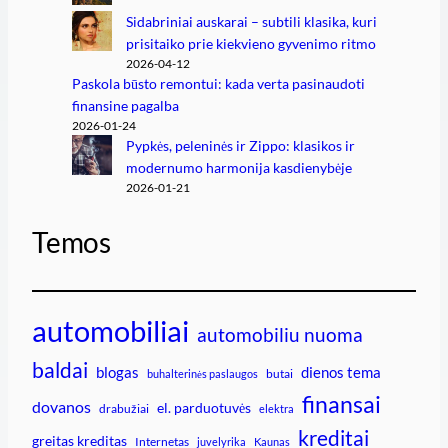
Sidabriniai auskarai – subtili klasika, kuri
prisitaiko prie kiekvieno gyvenimo ritmo
2026-04-12
Paskola būsto remontui: kada verta pasinaudoti
finansine pagalba
2026-01-24
Pypkės, peleninės ir Zippo: klasikos ir
modernumo harmonija kasdienybėje
2026-01-21
Temos
automobiliai
automobiliu nuoma
baldai
blogas
dienos tema
butai
buhalterinės paslaugos
finansai
dovanos
el. parduotuvės
drabužiai
elektra
kreditai
greitas kreditas
Internetas
juvelyrika
Kaunas