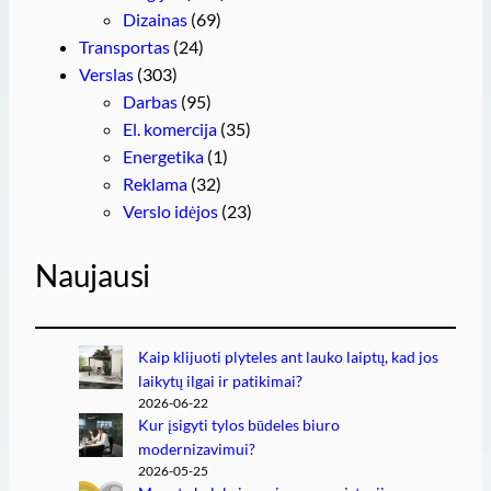
Dizainas
(69)
Transportas
(24)
Verslas
(303)
Darbas
(95)
El. komercija
(35)
Energetika
(1)
Reklama
(32)
Verslo idėjos
(23)
Naujausi
Kaip klijuoti plyteles ant lauko laiptų, kad jos
laikytų ilgai ir patikimai?
2026-06-22
Kur įsigyti tylos būdeles biuro
modernizavimui?
2026-05-25