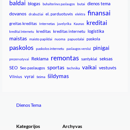
baldai
blogas
dienos tema
butai
buhalterinės paslaugos
finansai
dovanos
el. parduotuvės
drabužiai
elektra
kreditai
greitas kreditas
Internetas
juvelyrika
Kaunas
logistika
kreditas
kreditas internetu
kreditai internetu
maistas
paskola
maisto papildai
nuoma
papuošalai
paskolos
pinigai
paskolos internetu
paslaugos verslui
remontas
Reklama
seksas
santykiai
prezervatyvai
vaikai
sportas
vestuvės
SEO
Seo paslaugos
technika
šildymas
vyrai
Vilnius
šeima
Dienos Tema
Kategorijos
Archyvas