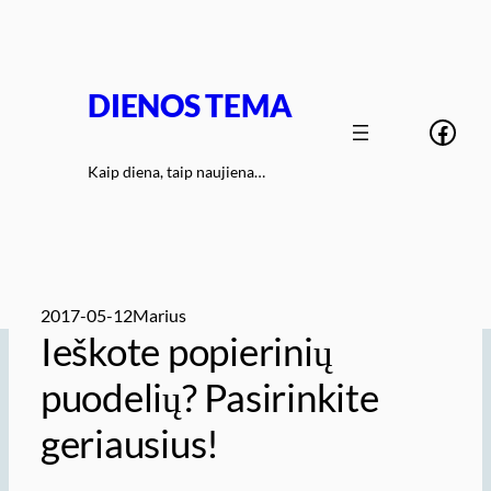
Eiti
prie
turinio
DIENOS TEMA
Face
Kaip diena, taip naujiena…
2017-05-12
Marius
Ieškote popierinių
puodelių? Pasirinkite
geriausius!