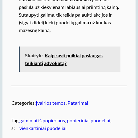
pasiūla už kiekvienam labiausiai priimtiną kainą.
Sutaupyti galima, tik reikia palaukti akcijos ir
įsigyti didelį kiekį puodelių galima už kur kas
mažesnę kainą.
Skaityk:
Kaip rasti puikiai paslaugas
teikiantį advokatą?
Categories:
Įvairios temos
, 
Patarimai
Tag
gaminiai iš popieriaus
, 
popieriniai puodeliai
, 
s:
vienkartiniai puodeliai