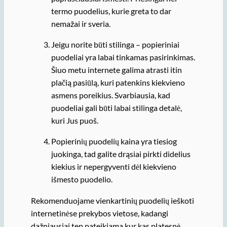
termo puodelius, kurie greta to dar
nemažai ir sveria.
Jeigu norite būti stilinga – popieriniai
puodeliai yra labai tinkamas pasirinkimas.
Šiuo metu internete galima atrasti itin
plačią pasiūlą, kuri patenkins kiekvieno
asmens poreikius. Svarbiausia, kad
puodeliai gali būti labai stilinga detalė,
kuri Jus puoš.
Popierinių puodelių kaina yra tiesiog
juokinga, tad galite drąsiai pirkti didelius
kiekius ir nepergyventi dėl kiekvieno
išmesto puodelio.
Rekomenduojame vienkartinių puodelių ieškoti
internetinėse prekybos vietose, kadangi
dažniausiai ten pateikiama kur kas platesnė