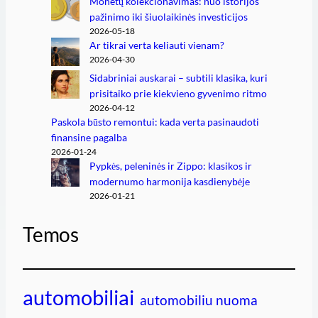
Monetų kolekcionavimas: nuo istorijos
pažinimo iki šiuolaikinės investicijos
2026-05-18
Ar tikrai verta keliauti vienam?
2026-04-30
Sidabriniai auskarai – subtili klasika, kuri
prisitaiko prie kiekvieno gyvenimo ritmo
2026-04-12
Paskola būsto remontui: kada verta pasinaudoti
finansine pagalba
2026-01-24
Pypkės, peleninės ir Zippo: klasikos ir
modernumo harmonija kasdienybėje
2026-01-21
Temos
automobiliai
automobiliu nuoma