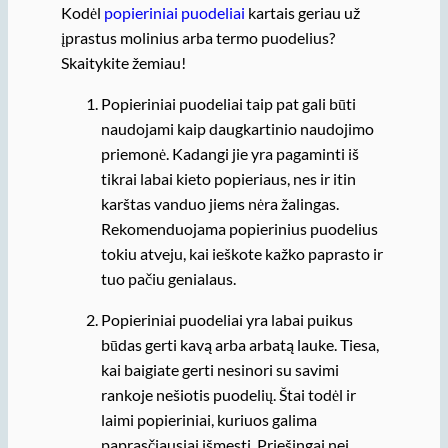
Kodėl
popieriniai puodeliai
kartais geriau už
įprastus molinius arba termo puodelius?
Skaitykite žemiau!
Popieriniai puodeliai taip pat gali būti
naudojami kaip daugkartinio naudojimo
priemonė. Kadangi jie yra pagaminti iš
tikrai labai kieto popieriaus, nes ir itin
karštas vanduo jiems nėra žalingas.
Rekomenduojama popierinius puodelius
tokiu atveju, kai ieškote kažko paprasto ir
tuo pačiu genialaus.
Popieriniai puodeliai yra labai puikus
būdas gerti kavą arba arbatą lauke. Tiesa,
kai baigiate gerti nesinori su savimi
rankoje nešiotis puodelių. Štai todėl ir
laimi popieriniai, kuriuos galima
paprasčiausiai išmesti. Priešingai nei