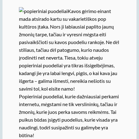
Kavos gėrimo einant
mada atsirado kartu su vakarietiškos pop
kultūros įtaka. Nors ji labiausiai paplito jaunų
žmonių tarpe, tačiau ir vyresni mėgsta eiti
pasivaikščioti su kavos puodeliu rankoje. Ne dėl
stiliaus, tačiau dėl patogumo, kurio naudos
įrodinėti net neverta. Tiesa, tokiu atveju
popieriniai puodeliai yra tikras išsigelbėjimas,
kadangi jie yra labai lengvi, pigūs, o kai kava jau
išgerta – galima išmesti, nereikia nešiotis su
savimi tol, kol eisite namo!
Popieriniai puodeliai, kurie dažniausiai perkami
internetu, mėgstami ne tik verslininkų, tačiau ir
žmonių, kurie juos perka savoms reikmėms. Tai
puikus būdas įsigyti puodelius, kurie visada yra
naudingi, todėl susipažinti su galimybe yra
būtina!