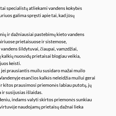
tai specialistų atliekami vandens kokybės
uriuos galima spręsti apie tai, kad jūsų
dinių ir dažniausiai pastebimų kieto vandens
iriuose prietaisuose ir sistemose,
 vandens šildytuvai, čiaupai, vamzdžiai,
 kalkių nuosėdų prietaisai blogiau veikia,
uos keisti.
:
jei prausiantis muilu susidaro mažai muilo
. Vandenyje esančios kalkės neleidžia muilui gerai
 ir kitos prausimosi priemonės labiau putotų, jų
ir susijusias išlaidas.
deniu, indams valyti skirtos priemonės sunkiau
ų virtuvėje naudojamų prietaisų dažnai lieka