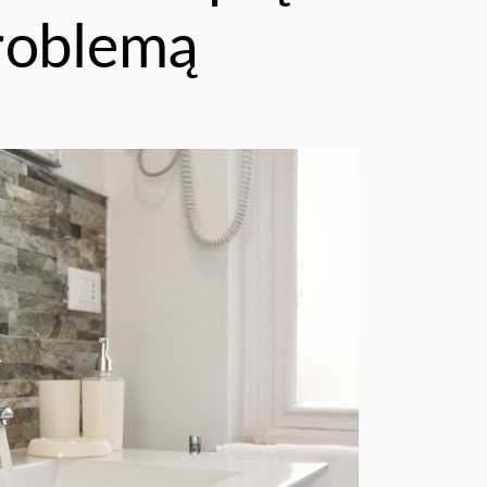
roblemą