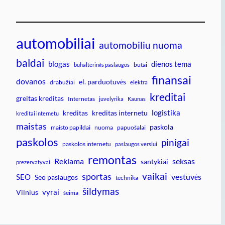
automobiliai
automobiliu nuoma
baldai
blogas
dienos tema
butai
buhalterinės paslaugos
finansai
dovanos
el. parduotuvės
drabužiai
elektra
kreditai
greitas kreditas
Internetas
juvelyrika
Kaunas
logistika
kreditas
kreditas internetu
kreditai internetu
maistas
paskola
maisto papildai
nuoma
papuošalai
paskolos
pinigai
paskolos internetu
paslaugos verslui
remontas
Reklama
seksas
santykiai
prezervatyvai
vaikai
sportas
vestuvės
SEO
Seo paslaugos
technika
šildymas
vyrai
Vilnius
šeima