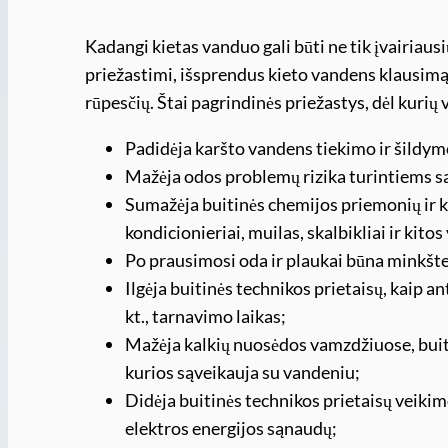
Kadangi kietas vanduo gali būti ne tik įvairiaus
priežastimi, išsprendus kieto vandens klausimą
rūpesčių. Štai pagrindinės priežastys, dėl kurių 
Padidėja karšto vandens tiekimo ir šildy
Mažėja odos problemų rizika turintiems sa
Sumažėja buitinės chemijos priemonių ir k
kondicionieriai, muilas, skalbikliai ir ki
Po prausimosi oda ir plaukai būna minkštes
Ilgėja buitinės technikos prietaisų, kaip a
kt., tarnavimo laikas;
Mažėja kalkių nuosėdos vamzdžiuose, buiti
kurios sąveikauja su vandeniu;
Didėja buitinės technikos prietaisų veiki
elektros energijos sąnaudų;