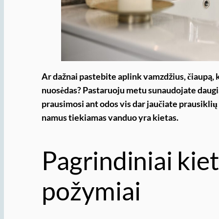
Ar dažnai pastebite aplink vamzdžius, čiaupą, 
nuosėdas? Pastaruoju metu sunaudojate daugia
prausimosi ant odos vis dar jaučiate prausiklių p
namus tiekiamas vanduo yra kietas.
Pagrindiniai kie
požymiai