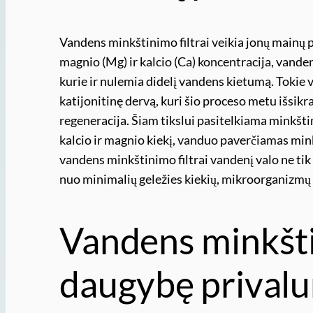
Vandens minkštinimo filtrai veikia jonų mainų 
magnio (Mg) ir kalcio (Ca) koncentracija, vanden
kurie ir nulemia didelį vandens kietumą. Tokie
katijonitinę dervą, kuri šio proceso metu išsikra
regeneracija. Šiam tikslui pasitelkiama minkšti
kalcio ir magnio kiekį, vanduo paverčiamas minkš
vandens minkštinimo filtrai vandenį valo ne tik 
nuo minimalių geležies kiekių, mikroorganizmų 
Vandens minkštin
daugybę prival