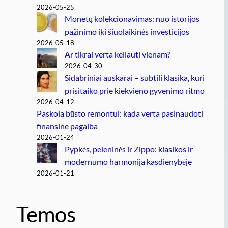
2026-05-25
Monetų kolekcionavimas: nuo istorijos
pažinimo iki šiuolaikinės investicijos
2026-05-18
Ar tikrai verta keliauti vienam?
2026-04-30
Sidabriniai auskarai – subtili klasika, kuri
prisitaiko prie kiekvieno gyvenimo ritmo
2026-04-12
Paskola būsto remontui: kada verta pasinaudoti
finansine pagalba
2026-01-24
Pypkės, peleninės ir Zippo: klasikos ir
modernumo harmonija kasdienybėje
2026-01-21
Temos