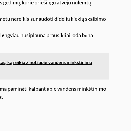
 gedimų, kurie priešingu atveju nulemtų
 metu nereikia sunaudoti didelių kiekių skalbimo
lengviau nusiplauna prausikliai, oda būna
as, ką reikia žinoti apie vandens minkštinimo
galima paminėti kalbant apie vandens minkštinimo
s.