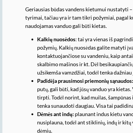
Geriausias būdas vandens kietumui nustatyti – 
tyrimai, tačiau yra ir tam tikri požymiai, pagal k
naudojamas vanduo gali būti kietas.
Kalkių nuosėdos
: tai yra vienas iš pagrin
požymių. Kalkių nuosėdas galite matyti įva
kontaktuojančiose su vandeniu, kaip antai
skalbimo mašinos ir kt. Dėl besikaupiančių
užsikemša vamzdžiai, todėl tenka dažniau j
Padidėja prausimosi priemonių sąnaudos
putų, gali būti, kad jūsų vanduo yra kietas
tirpti. Todėl norint, kad muilas, šampūnas
tenka sunaudoti daugiau. Visa tai padidina 
Dėmės ant indų:
plaunant indus kietu van
nusiplauna, todėl ant stiklinių, indų ir kit
dėmių.