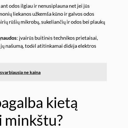
ant odos ilgiau ir nenusiplauna net jei jūs
monių liekanos užkemša kūno ir galvos odos
vairių rūšių mikrobų, sukeliančių ir odos bei plaukų
sąnaudos
: įvairūs buitinės technikos prietaisai,
jų našumą, todėl atitinkamai didėja elektros
svarbiausia ne kaina
pagalba kietą
i minkštu?