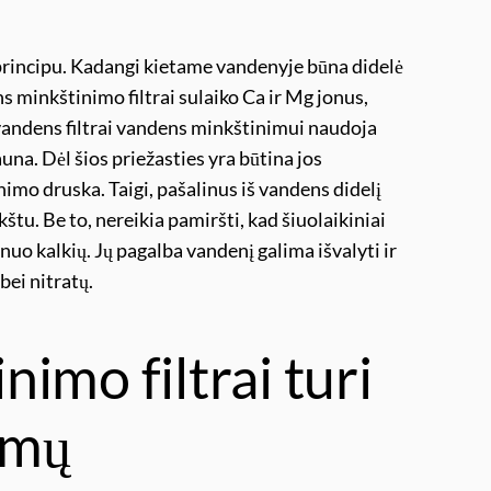
principu. Kadangi kietame vandenyje būna didelė
s minkštinimo filtrai sulaiko Ca ir Mg jonus,
 vandens filtrai vandens minkštinimui naudoja
una. Dėl šios priežasties yra būtina jos
nimo druska. Taigi, pašalinus iš vandens didelį
tu. Be to, nereikia pamiršti, kad šiuolaikiniai
nuo kalkių. Jų pagalba vandenį galima išvalyti ir
bei nitratų.
imo filtrai turi
umų