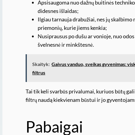
Apsisaugoma nuo dažnų buitinės technikos
didesnes išlaidas;
Ilgiau tarnauja drabužiai, nes jų skalbimo
priemonių, kurie jiems kenkia;
Nusiprausus po dušu ar vonioje, nuo odos 
švelnesnė ir minkštesnė.
Skaityk:
Gaivus vanduo, sveikas gyvenimas: visk
filtrus
Tai tik keli svarbūs privalumai, kuriuos būtų 
filtrų naudą kiekvienam būstui ir jo gyventojam
Pabaigai