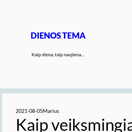
Eiti
prie
turinio
DIENOS TEMA
Kaip diena, taip naujiena…
2021-08-05
Marius
Kaip veiksmingia