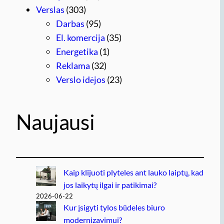
Verslas
(303)
Darbas
(95)
El. komercija
(35)
Energetika
(1)
Reklama
(32)
Verslo idėjos
(23)
Naujausi
Kaip klijuoti plyteles ant lauko laiptų, kad
jos laikytų ilgai ir patikimai?
2026-06-22
Kur įsigyti tylos būdeles biuro
modernizavimui?