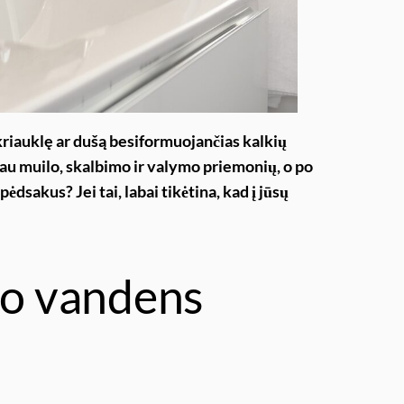
kriauklę ar dušą besiformuojančias kalkių
u muilo, skalbimo ir valymo priemonių, o po
ėdsakus? Jei tai, labai tikėtina, kad į jūsų
to vandens