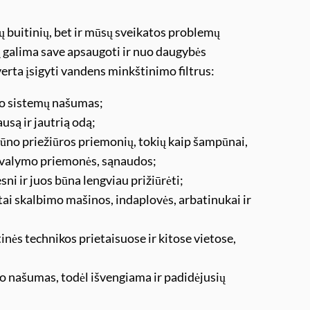
ių buitinių, bet ir mūsų sveikatos problemų
 galima save apsaugoti ir nuo daugybės
verta įsigyti vandens minkštinimo filtrus:
mo sistemų našumas;
usą ir jautrią odą;
ūno priežiūros priemonių, tokių kaip šampūnai,
tos valymo priemonės, sąnaudos;
ni ir juos būna lengviau prižiūrėti;
ntai skalbimo mašinos, indaplovės, arbatinukai ir
nės technikos prietaisuose ir kitose vietose,
mo našumas, todėl išvengiama ir padidėjusių