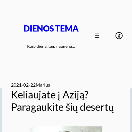
Eiti
prie
turinio
DIENOS TEMA
Face
Kaip diena, taip naujiena…
2021-02-22
Marius
Keliaujate į Aziją?
Paragaukite šių desertų