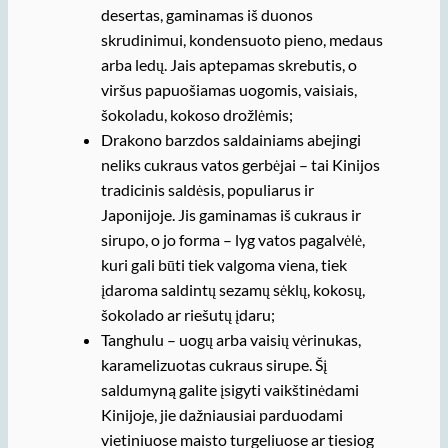
desertas, gaminamas iš duonos
skrudinimui, kondensuoto pieno, medaus
arba ledų. Jais aptepamas skrebutis, o
viršus papuošiamas uogomis, vaisiais,
šokoladu, kokoso drožlėmis;
Drakono barzdos saldainiams abejingi
neliks cukraus vatos gerbėjai – tai Kinijos
tradicinis saldėsis, populiarus ir
Japonijoje. Jis gaminamas iš cukraus ir
sirupo, o jo forma – lyg vatos pagalvėlė,
kuri gali būti tiek valgoma viena, tiek
įdaroma saldintų sezamų sėklų, kokosų,
šokolado ar riešutų įdaru;
Tanghulu – uogų arba vaisių vėrinukas,
karamelizuotas cukraus sirupe. Šį
saldumyną galite įsigyti vaikštinėdami
Kinijoje, jie dažniausiai parduodami
vietiniuose maisto turgeliuose ar tiesiog