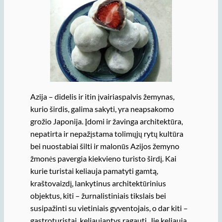
Azija – didelis ir itin įvairiaspalvis žemynas,
kurio širdis, galima sakyti, yra neapsakomo
grožio Japonija. Įdomi ir žavinga architektūra,
nepatirta ir nepažįstama tolimųjų rytų kultūra
bei nuostabiai šilti ir malonūs Azijos žemyno
žmonės pavergia kiekvieno turisto širdį. Kai
kurie turistai keliauja pamatyti gamtą,
kraštovaizdį, lankytinus architektūrinius
objektus, kiti – žurnalistiniais tikslais bei
susipažinti su vietiniais gyventojais, o dar kiti –
gastroturistai, keliaujantys ragauti. Jie keliauja