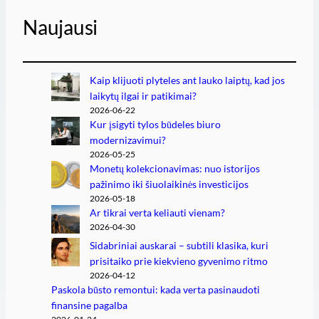
Naujausi
Kaip klijuoti plyteles ant lauko laiptų, kad jos
laikytų ilgai ir patikimai?
2026-06-22
Kur įsigyti tylos būdeles biuro
modernizavimui?
2026-05-25
Monetų kolekcionavimas: nuo istorijos
pažinimo iki šiuolaikinės investicijos
2026-05-18
Ar tikrai verta keliauti vienam?
2026-04-30
Sidabriniai auskarai – subtili klasika, kuri
prisitaiko prie kiekvieno gyvenimo ritmo
2026-04-12
Paskola būsto remontui: kada verta pasinaudoti
finansine pagalba