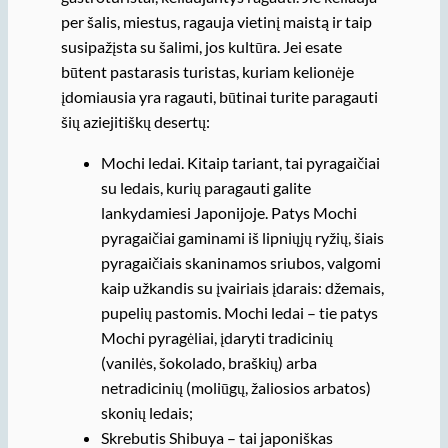
per šalis, miestus, ragauja vietinį maistą ir taip
susipažįsta su šalimi, jos kultūra. Jei esate
būtent pastarasis turistas, kuriam kelionėje
įdomiausia yra ragauti, būtinai turite paragauti
šių aziejitiškų desertų:
Mochi ledai. Kitaip tariant, tai pyragaičiai
su ledais, kurių paragauti galite
lankydamiesi Japonijoje. Patys Mochi
pyragaičiai gaminami iš lipniųjų ryžių, šiais
pyragaičiais skaninamos sriubos, valgomi
kaip užkandis su įvairiais įdarais: džemais,
pupelių pastomis. Mochi ledai – tie patys
Mochi pyragėliai, įdaryti tradicinių
(vanilės, šokolado, braškių) arba
netradicinių (moliūgų, žaliosios arbatos)
skonių ledais;
Skrebutis Shibuya – tai japoniškas