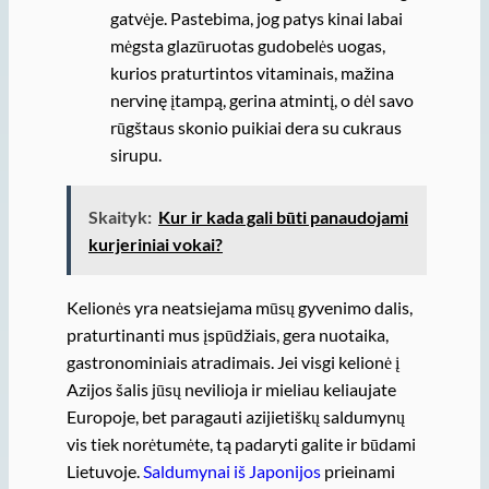
gatvėje. Pastebima, jog patys kinai labai
mėgsta glazūruotas gudobelės uogas,
kurios praturtintos vitaminais, mažina
nervinę įtampą, gerina atmintį, o dėl savo
rūgštaus skonio puikiai dera su cukraus
sirupu.
Skaityk:
Kur ir kada gali būti panaudojami
kurjeriniai vokai?
Kelionės yra neatsiejama mūsų gyvenimo dalis,
praturtinanti mus įspūdžiais, gera nuotaika,
gastronominiais atradimais. Jei visgi kelionė į
Azijos šalis jūsų nevilioja ir mieliau keliaujate
Europoje, bet paragauti azijietiškų saldumynų
vis tiek norėtumėte, tą padaryti galite ir būdami
Lietuvoje.
Saldumynai iš Japonijos
prieinami