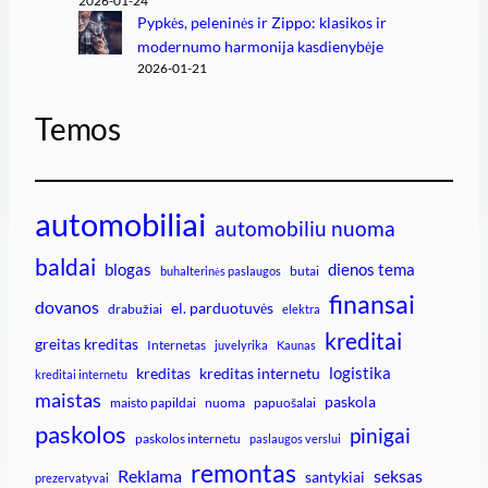
2026-01-24
Pypkės, peleninės ir Zippo: klasikos ir
modernumo harmonija kasdienybėje
2026-01-21
Temos
automobiliai
automobiliu nuoma
baldai
blogas
dienos tema
butai
buhalterinės paslaugos
finansai
dovanos
el. parduotuvės
drabužiai
elektra
kreditai
greitas kreditas
Internetas
juvelyrika
Kaunas
logistika
kreditas
kreditas internetu
kreditai internetu
maistas
paskola
maisto papildai
nuoma
papuošalai
paskolos
pinigai
paskolos internetu
paslaugos verslui
remontas
Reklama
seksas
santykiai
prezervatyvai